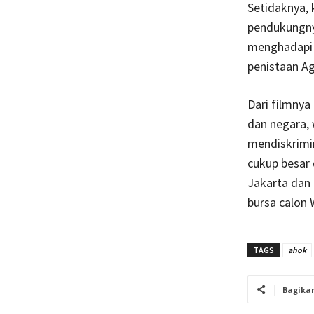
Setidaknya,
pendukungny
menghadapi 
penistaan A
Dari filmny
dan negara, 
mendiskrimin
cukup besar 
Jakarta dan 
bursa calon W
TAGS
ahok
Bagika