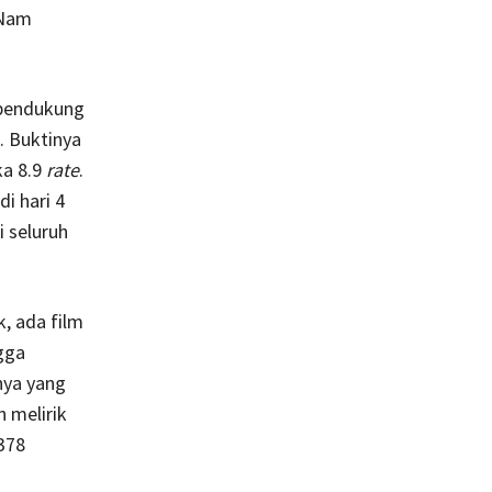
 Nam
 pendukung
. Buktinya
ka 8.9
rate
.
i hari 4
 seluruh
k, ada film
gga
nya yang
 melirik
.378