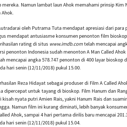
ip mereka. Namun lambat laun Ahok memahami prinsip Kim
 Ahok.
sutradarai oleh Putrama Tuta mendapat apresiasi dari para
igus mendapat antusiasme konsumen penonton film bioskop
ihasilan rating di situs
www.imdb.com
telah mencapai ang
si penonton Indonesia sudah menonton A Man Called Ahok d
h mencapai angka 578.747 penonton di 400 layar bioskop di
da hari senin (12/11/2018) pukul 15.00.
erhasilan Reza Hidayat sebagai produser di Film A Called Aho
sa dipercepat untuk tayang di bioskop. Film Hanum dan Ran
i kisah nyata putri Amien Rais, yakni Hanum Rais dan suami
ga. Namun film ini kurang diminati, lebih banyak konsumen
alled Ahok, sampai 4 hari pertama dirilis baru mencapai 201
a hari senin (12/11/2018) pukul 15.04.