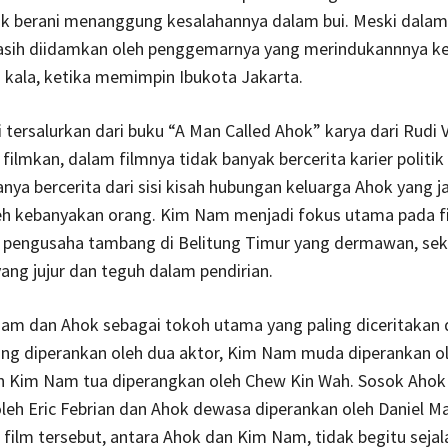
ok berani menanggung kesalahannya dalam bui. Meski dalam
sih diidamkan oleh penggemarnya yang merindukannnya k
a kala, ketika memimpin Ibukota Jakarta.
i tersalurkan dari buku “A Man Called Ahok” karya dari Rudi V
filmkan, dalam filmnya tidak banyak bercerita karier politik
nya bercerita dari sisi kisah hubungan keluarga Ahok yang j
leh kebanyakan orang. Kim Nam menjadi fokus utama pada f
pengusaha tambang di Belitung Timur yang dermawan, sek
ang jujur dan teguh dalam pendirian.
m dan Ahok sebagai tokoh utama yang paling diceritakan di 
ng diperankan oleh dua aktor, Kim Nam muda diperankan o
 Kim Nam tua diperangkan oleh Chew Kin Wah. Sosok Aho
leh Eric Febrian dan Ahok dewasa diperankan oleh Daniel M
 film tersebut, antara Ahok dan Kim Nam, tidak begitu seja