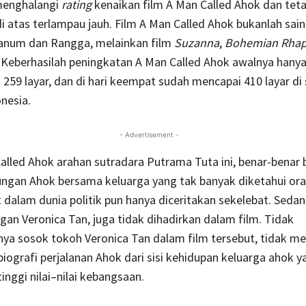
menghalangi
rating
kenaikan film A Man Called Ahok dan tet
i atas terlampau jauh. Film A Man Called Ahok bukanlah sai
num dan Rangga, melainkan film
Suzanna
,
Bohemian Rha
.
Keberhasilah peningkatan A Man Called Ahok awalnya hanya 
a 259 layar, dan di hari keempat sudah mencapai 410 layar di 
nesia.
- Advertisement -
alled Ahok arahan sutradara Putrama Tuta ini, benar-benar 
ungan Ahok bersama keluarga yang tak banyak diketahui ora
t dalam dunia politik pun hanya diceritakan sekelebat. Seda
gan Veronica Tan, juga tidak dihadirkan dalam film. Tidak
ya sosok tokoh Veronica Tan dalam film tersebut, tidak m
biografi perjalanan Ahok dari sisi kehidupan keluarga ahok y
inggi nilai–nilai kebangsaan.