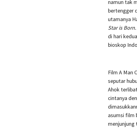
namun tak 
bertengger d
utamanya Ha
Star is Born
di hari kedu
bioskop Indo
Film A Man C
seputar hub
Ahok terliba
cintanya den
dimasukkann
asumsi film 
menjunjung t