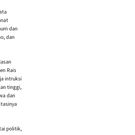
ata
anat
anum dan
o, dan
lasan
en Rais
a intruksi
n tinggi,
swa dan
itasinya
i politik,