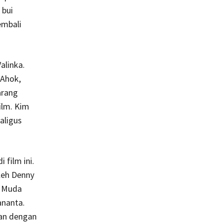
 bui
embali
alinka.
 Ahok,
arang
ilm. Kim
aligus
film ini.
leh Denny
k Muda
ananta.
lan dengan