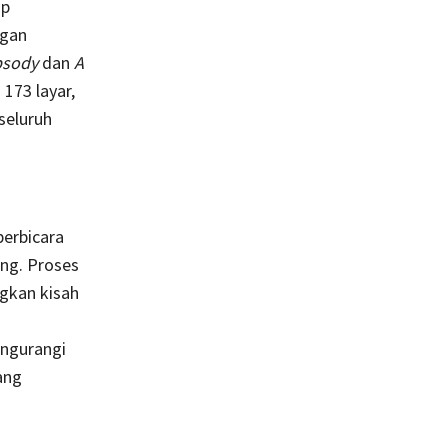
ap
ngan
psody
dan
A
173 layar,
seluruh
berbicara
ng. Proses
ngkan kisah
engurangi
ang