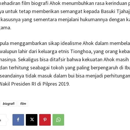
 kehadiran film biografi Ahok menumbuhkan rasa kerinduan 
a untuk tetap memberikan semangat kepada Basuki Tjaha
kasusnya yang sementara menjalani hukumannya dengan k
gama.
a pula menggambarkan sikap idealisme Ahok dalam membel
walupun lahir dari keluarga etnis Tionghoa, yang orang keb
asinya. Sekaligus bisa ditafsir bahwa kekuatan Ahok masih 
dan terhitung seabagai tokoh yang paling berpengaruh di Ib
seandainya tidak masuk dalam bui bisa menjadi perhitungan
akil Presiden RI di Pilpres 2019.
biografi
film
n