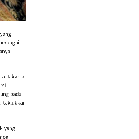
 yang
berbagai
anya
ta Jakarta.
rsi
tung pada
ditaklukkan
ik yang
mpai