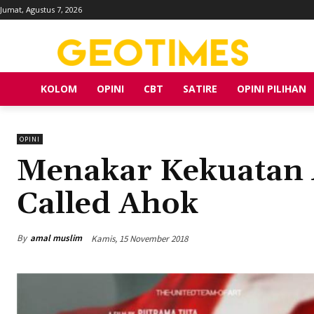
Jumat, Agustus 7, 2026
KOLOM
OPINI
CBT
SATIRE
OPINI PILIHAN
OPINI
Menakar Kekuatan 
Called Ahok
By
amal muslim
Kamis, 15 November 2018