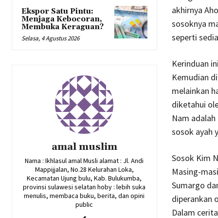
akhirnya Ah
Ekspor Satu Pintu:
Menjaga Kebocoran,
sosoknya ma
Membuka Keraguan?
seperti sedi
Selasa, 4 Agustus 2026
Kerinduan in
Kemudian di 
melainkan ha
diketahui o
Nam adalah 
sosok ayah y
amal muslim
Sosok Kim Na
Nama : Ikhlasul amal Musli alamat : Jl. Andi
Mappijjalan, No.28 Kelurahan Loka,
Masing-masi
Kecamatan Ujung bulu, Kab. Bulukumba,
Sumargo dan
provinsi sulawesi selatan hoby : lebih suka
menulis, membaca buku, berita, dan opini
diperankan o
public
Dalam cerita