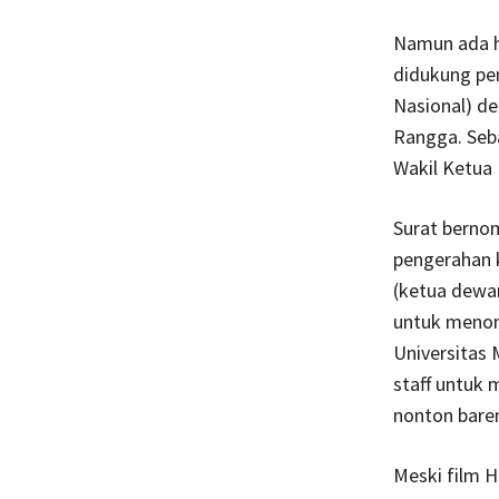
Namun ada ha
didukung pen
Nasional) d
Rangga. Seb
Wakil Ketua
Surat berno
pengerahan k
(ketua dewan
untuk menon
Universitas
staff untuk 
nonton bare
Meski film H