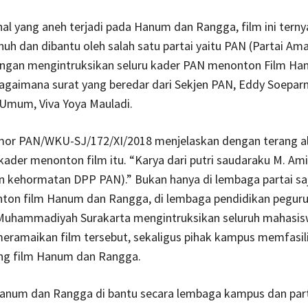
l yang aneh terjadi pada Hanum dan Rangga, film ini terny
uh dan dibantu oleh salah satu partai yaitu PAN (Partai Am
engan mengintruksikan seluru kader PAN menonton Film H
agaimana surat yang beredar dari Sekjen PAN, Eddy Soeparn
 Umum, Viva Yoya Mauladi.
mor PAN/WKU-SJ/172/XI/2018 menjelaskan dengan terang a
ader menonton film itu. “Karya dari putri saudaraku M. Ami
 kehormatan DPP PAN).” Bukan hanya di lembaga partai saj
ton film Hanum dan Rangga, di lembaga pendidikan pegurua
 Muhammadiyah Surakarta mengintruksikan seluruh mahasi
meramaikan film tersebut, sekaligus pihak kampus memfasil
ng film Hanum dan Rangga.
anum dan Rangga di bantu secara lembaga kampus dan parta