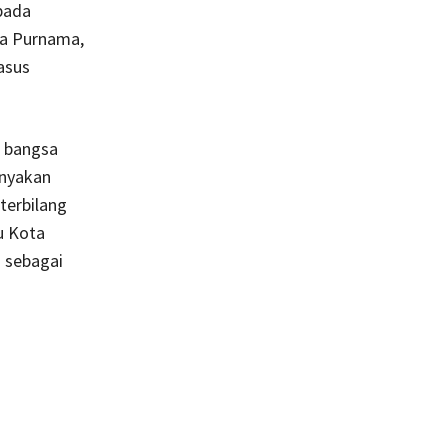
pada
ja Purnama,
asus
a bangsa
anyakan
terbilang
u Kota
 sebagai