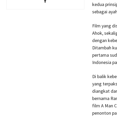
kedua prins
sebagai ayah
Film yang di
Ahok, sekal
dengan keber
Ditambah kur
pertama suda
Indonesia pa
Di balik keb
yang terpak
diangkat dar
bernama Rang
film A Man C
penonton pad