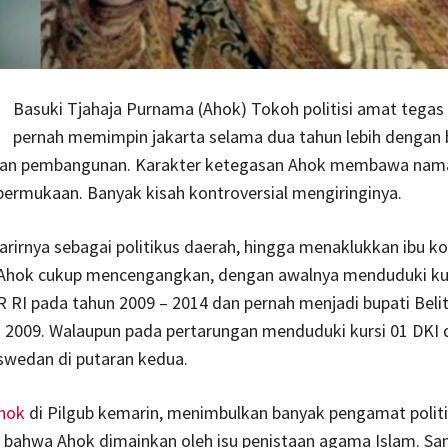
Basuki Tjahaja Purnama (Ahok) Tokoh politisi amat tegas
pernah memimpin jakarta selama dua tahun lebih dengan 
an pembangunan. Karakter ketegasan Ahok membawa nam
ermukaan. Banyak kisah kontroversial mengiringinya.
rirnya sebagai politikus daerah, hingga menaklukkan ibu ko
ik Ahok cukup mencengangkan, dengan awalnya menduduki ku
 RI pada tahun 2009 – 2014 dan pernah menjadi bupati Beli
 2009. Walaupun pada pertarungan menduduki kursi 01 DKI 
swedan di putaran kedua.
hok
di Pilgub kemarin, menimbulkan banyak pengamat polit
bahwa Ahok dimainkan oleh isu penistaan agama Islam. Sa