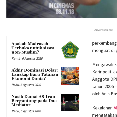
- Advertisement -
perkembang
Apakah Madrasah
Terbuka untuk siswa
menguat di p
non-Muslim?
Kamis, 6 Agustus 2026
Mengawali ka
Akhir Dominasi Dolar:
Karir polit
Lanskap Baru Tatanan
Anggota DPR
Ekonomi Dunia?
Rabu, 5 Agustus 2026
tahun 2005 –
oleh Anis Ba
Nasib Damai AS-Iran
Bergantung pada Dua
Mediator
Kekalahan
A
Rabu, 5 Agustus 2026
mengatakan 