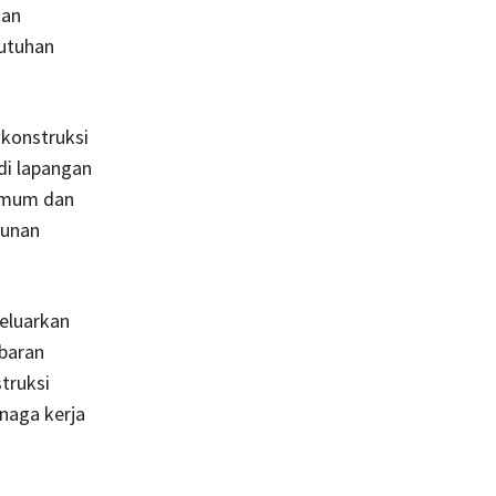
dan
utuhan
 konstruksi
di lapangan
 Umum dan
gunan
eluarkan
baran
truksi
enaga kerja