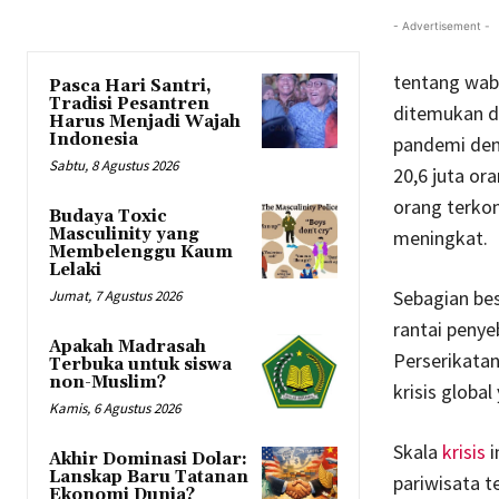
- Advertisement -
tentang wa
Pasca Hari Santri,
Tradisi Pesantren
ditemukan di
Harus Menjadi Wajah
Indonesia
pandemi deng
Sabtu, 8 Agustus 2026
20,6 juta ora
orang terkon
Budaya Toxic
Masculinity yang
meningkat.
Membelenggu Kaum
Lelaki
Sebagian bes
Jumat, 7 Agustus 2026
rantai penye
Apakah Madrasah
Perserikatan
Terbuka untuk siswa
non-Muslim?
krisis globa
Kamis, 6 Agustus 2026
Skala
krisis
i
Akhir Dominasi Dolar:
Lanskap Baru Tatanan
pariwisata t
Ekonomi Dunia?