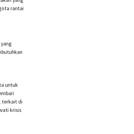
ota rantai
 yang
embutuhkan
ita untuk
embari
terkait di
ati krisis