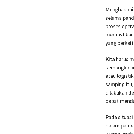
Menghadapi h
selama pande
proses opera
memastikan 
yang berkai
Kita harus m
kemungkinan
atau logisti
samping itu
dilakukan de
dapat mendu
Pada situasi
dalam pemen
utama, mela