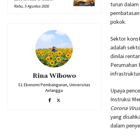
turun dalam 
Rabu, 5 Agustus 2026
pembatasan 
pokok.
Sektor konst
adalah sekto
dinilai rent
Perumahan R
infrastruktu
Rina Wibowo
S1 Ekonomi Pembangunan, Universitas
Upaya pence
Airlangga
Instruksi M
Corona Virus
yang disahka
dalam penyel