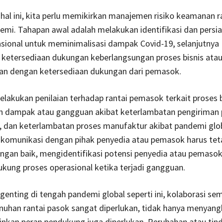
al ini, kita perlu memikirkan manajemen risiko keamanan r
mi. Tahapan awal adalah melakukan identifikasi dan persi
sional untuk meminimalisasi dampak Covid-19, selanjutnya
ketersediaan dukungan keberlangsungan proses bisnis atau
tan dengan ketersediaan dukungan dari pemasok.
elakukan penilaian terhadap rantai pemasok terkait proses b
 dampak atau gangguan akibat keterlambatan pengiriman
k, dan keterlambatan proses manufaktur akibat pandemi globa
, komunikasi dengan pihak penyedia atau pemasok harus tet
ngan baik, mengidentifikasi potensi penyedia atau pemasok
kung proses operasional ketika terjadi gangguan.
 genting di tengah pandemi global seperti ini, kolaborasi se
uhan rantai pasok sangat diperlukan, tidak hanya menyang
inkan peran pendukung juga diperlukan. Perubahan atau tin