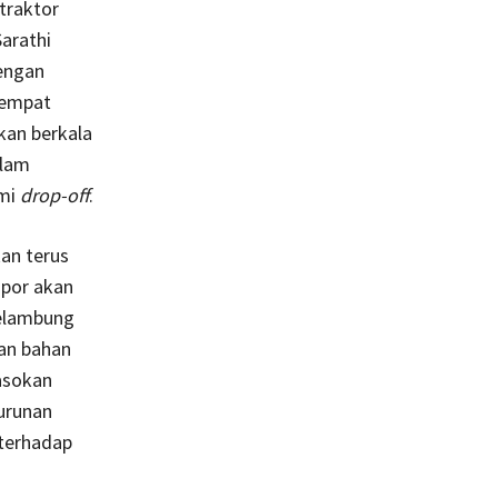
traktor
Sarathi
engan
tempat
kan berkala
lam
ami
drop-off
.
kan terus
mpor akan
melambung
kan bahan
asokan
urunan
 terhadap