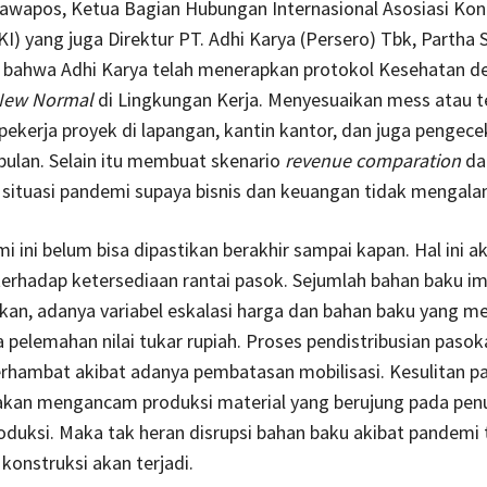
 jawapos, Ketua Bagian Hubungan Internasional Asosiasi Kon
KI) yang juga Direktur PT. Adhi Karya (Persero) Tbk, Partha 
 bahwa Adhi Karya telah menerapkan protokol Kesehatan d
New Normal
di Lingkungan Kerja. Menyesuaikan mess atau 
 pekerja proyek di lapangan, kantin kantor, dan juga pengece
bulan. Selain itu membuat skenario
revenue comparation
da
situasi pandemi supaya bisnis dan keuangan tidak mengal
 ini belum bisa dipastikan berakhir sampai kapan. Hal ini a
erhadap ketersediaan rantai pasok. Sejumlah bahan baku i
tkan, adanya variabel eskalasi harga dan bahan baku yang 
a pelemahan nilai tukar rupiah. Proses pendistribusian paso
erhambat akibat adanya pembatasan mobilisasi. Kesulitan p
akan mengancam produksi material yang berujung pada pen
oduksi. Maka tak heran disrupsi bahan baku akibat pandemi
 konstruksi akan terjadi.