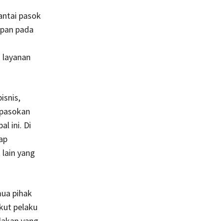
antai pasok
apan pada
 layanan
isnis,
 pasokan
l ini. Di
ap
 lain yang
mua pihak
kut pelaku
dakan yang