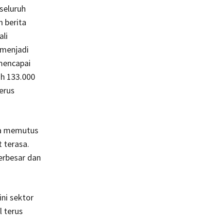
seluruh
 berita
ali
 menjadi
 mencapai
ih 133.000
terus
aya memutus
 terasa.
erbesar dan
ini sektor
l terus