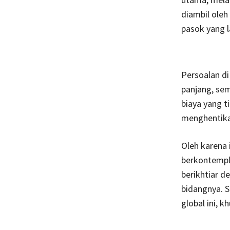
diambil oleh
pasok yang l
Persoalan d
panjang, sem
biaya yang 
menghentika
Oleh karena i
berkontempl
berikhtiar d
bidangnya. S
global ini, 