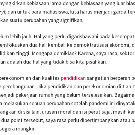
nyingkirkan kebiasaan lama dengan kebiasaan yang luar bia
ry
); dan untuk para mahasiswa, kita harus menjadi garda t
an suatu perubahan yang signifikan.
um lebih jauh. Hal yang perlu digarisbawahi pada kesempatan
emfokuskan dua hal: kembali ke demoktratisasi ekonomi, d
didikan tinggi. Mengapa demikian? Karena, saya rasa, sekto
an adalah dua hal yang tidak bisa kita pisahkan.
perekonomian dan kualitas
pendidikan
sangatlah berperan p
a pembangunan. Jika pendidikan dan perekonomian di tiap-ti
menjadi pekerjaan rumah yang belum terselesaikan. Bagaima
a melakukan sebuah perubahan setelah pandemi ini dinyata
angkan di sisi lain; urusan moral dan isi perut saja, masih k
, dua point tersebut, saya rasa perlu dipertimbangkan atau 
esegera mungkin.