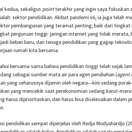
l kedua, sekaligus
point
terakhir yang ingin saya fokuskan 
 ialah: sektor pendidikan. Akibat pandemi ini, ia juga telah 
ektor pembangunan yang teramat penting; baik dari tingkat
ngkat perguruan tinggi: jaringan internet yang tidak merata,
jadi beban baru, dan tenaga pendidikan yang gagap teknol
erjaan rumah kita bersama.
ahui bersama-sama bahwa pendidikan tinggi telah sejak la
dang sebagai sumber mata air para agen perubahan (
agent 
an yang seharusnya dijamin oleh negara—kini sedang porak
dikan yang mencekik saat perekonomian sedang karut-marut
g harus diprioritaskan, dan harus bisa diselesaikan dalam p
n.
si pendidikan sempat diperjelas oleh Redja Mudyahardjo (20
pendidikan adalah hidup. Pendidikan adalah segala pengala