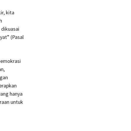
r, kita
h
 dikuasai
yat” (Pasal
demokrasi
an,
ngan
terapkan
yang hanya
eraan untuk