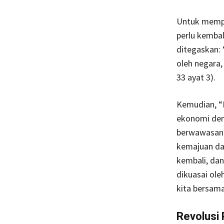
Untuk memper
perlu kembal
ditegaskan: 
oleh negara
33 ayat 3).
Kemudian, “
ekonomi deng
berwawasan 
kemajuan dan
kembali, dan
dikuasai ole
kita bersama
Revolusi 