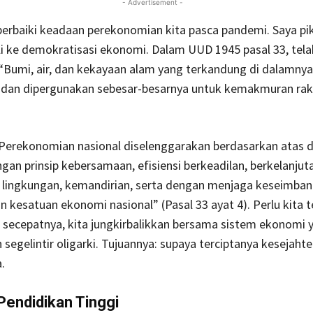
- Advertisement -
baiki keadaan perekonomian kita pasca pandemi. Saya piki
i ke demokratisasi ekonomi. Dalam UUD 1945 pasal 33, tela
“Bumi, air, dan kekayaan alam yang terkandung di dalamnya
, dan dipergunakan sebesar-besarnya untuk kemakmuran rak
Perekonomian nasional diselenggarakan berdasarkan atas 
an prinsip kebersamaan, efisiensi berkeadilan, berkelanjut
lingkungan, kemandirian, serta dengan menjaga keseimba
 kesatuan ekonomi nasional” (Pasal 33 ayat 4). Perlu kita 
 secepatnya, kita jungkirbalikkan bersama sistem ekonomi 
h segelintir oligarki. Tujuannya: supaya terciptanya kesejaht
.
Pendidikan Tinggi