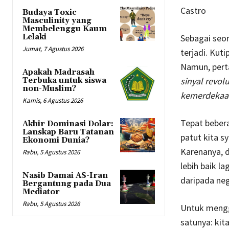
Castro
Budaya Toxic
Masculinity yang
Membelenggu Kaum
Lelaki
Sebagai seo
Jumat, 7 Agustus 2026
terjadi. Kut
Namun, pertan
Apakah Madrasah
sinyal revol
Terbuka untuk siswa
non-Muslim?
kemerdekaa
Kamis, 6 Agustus 2026
Tepat bebera
Akhir Dominasi Dolar:
Lanskap Baru Tatanan
patut kita s
Ekonomi Dunia?
Karenanya, d
Rabu, 5 Agustus 2026
lebih baik l
Nasib Damai AS-Iran
daripada neg
Bergantung pada Dua
Mediator
Rabu, 5 Agustus 2026
Untuk mengga
satunya: ki