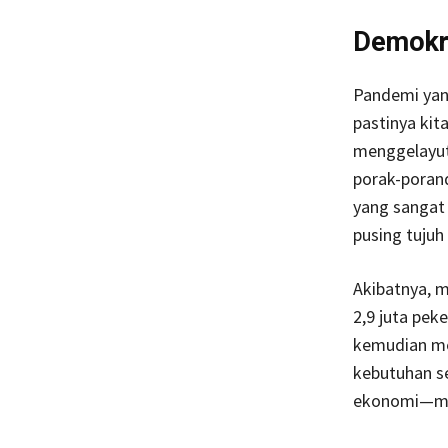
Demokr
Pandemi yan
pastinya kit
menggelayuti
porak-porand
yang sangat
pusing tujuh 
Akibatnya, 
2,9 juta pek
kemudian m
kebutuhan seh
ekonomi—mes