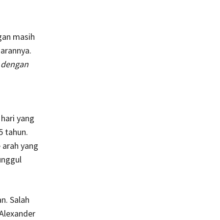
gan masih
garannya.
n dengan
 hari yang
5 tahun.
e arah yang
unggul
n. Salah
Alexander