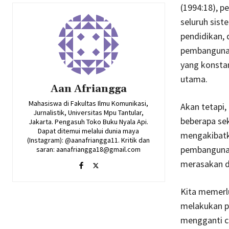
(1994:18), 
seluruh siste
pendidikan, 
pembangunan
yang konstan
utama.
Aan Afriangga
Mahasiswa di Fakultas Ilmu Komunikasi,
Akan tetapi,
Jurnalistik, Universitas Mpu Tantular,
beberapa se
Jakarta. Pengasuh Toko Buku Nyala Api.
Dapat ditemui melalui dunia maya
mengakibatk
(Instagram): @aanafriangga11. Kritik dan
pembangunan
saran: aanafriangga18@gmail.com
merasakan 
Kita memerlu
melakukan pe
mengganti ca