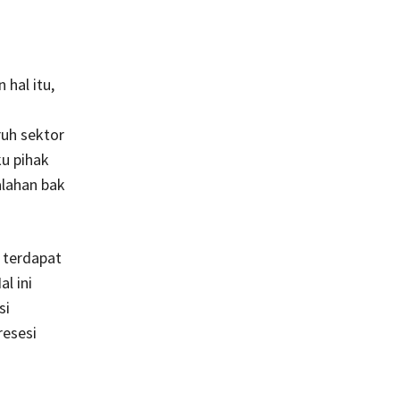
hal itu,
ruh sektor
u pihak
lahan bak
 terdapat
l ini
si
resesi