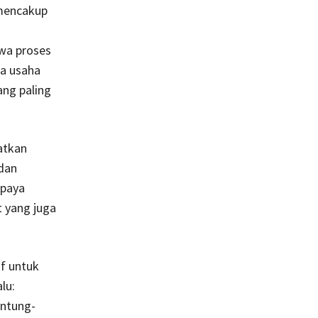
 mencakup
hwa proses
a usaha
ang paling
atkan
dan
upaya
 yang juga
f untuk
lu:
untung-