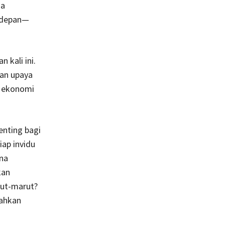
sa
erdepan—
 kali ini.
an upaya
r ekonomi
enting bagi
ap invidu
na
kan
arut-marut?
bahkan