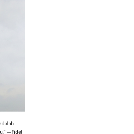
adalah
u.” —Fidel