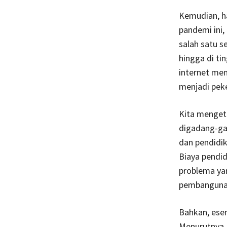
Kemudian, ha
pandemi ini,
salah satu s
hingga di ti
internet men
menjadi pek
Kita menget
digadang-ga
dan pendidik
Biaya pendi
problema yan
pembanguna
Bahkan, esen
Menurutnya, 