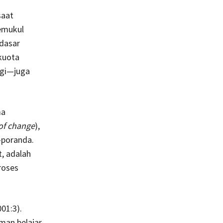
saat
memukul
 dasar
 kuota
ogi—juga
ma
of change
),
-poranda.
, adalah
roses
01:3).
man belajar