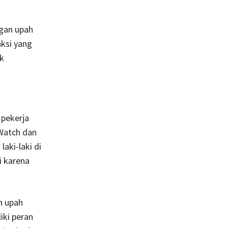
gan upah
ksi yang
k
 pekerja
 Watch dan
aki-laki di
i karena
h upah
iki peran