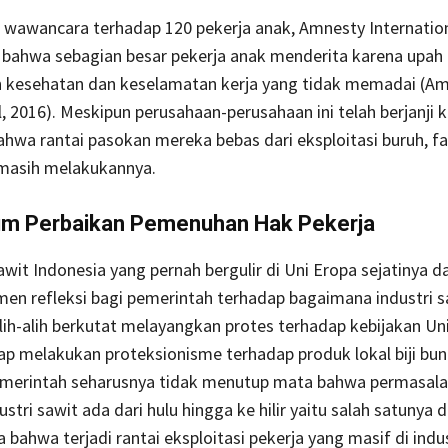
wawancara terhadap 120 pekerja anak, Amnesty Internation
ahwa sebagian besar pekerja anak menderita karena upah
n kesehatan dan keselamatan kerja yang tidak memadai (A
l, 2016). Meskipun perusahaan-perusahaan ini telah berjanji 
wa rantai pasokan mereka bebas dari eksploitasi buruh, f
masih melakukannya.
 Perbaikan Pemenuhan Hak Pekerja
wit Indonesia yang pernah bergulir di Uni Eropa sejatinya d
en refleksi bagi pemerintah terhadap bagaimana industri s
Alih-alih berkutat melayangkan protes terhadap kebijakan Un
p melakukan proteksionisme terhadap produk lokal biji bu
emerintah seharusnya tidak menutup mata bahwa permasal
dustri sawit ada dari hulu hingga ke hilir yaitu salah satunya 
 bahwa terjadi rantai eksploitasi pekerja yang masif di indus