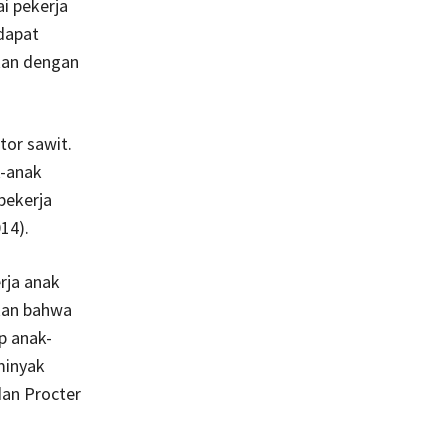
i pekerja
 dapat
kan dengan
tor sawit.
k-anak
bekerja
14).
rja anak
kan bahwa
p anak-
minyak
dan Procter