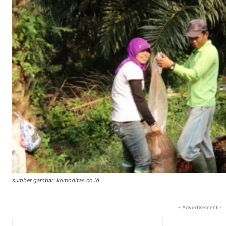
sumber gambar: komoditas.co.id
- Advertisement -