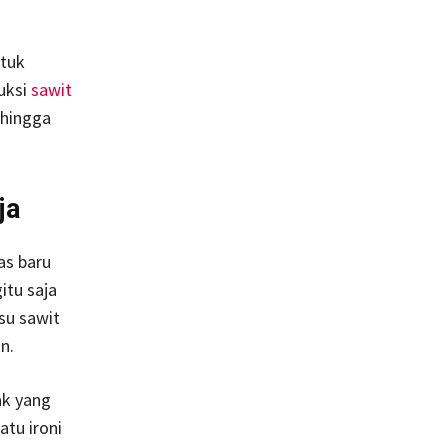
ntuk
uksi
sawit
 hingga
ja
as baru
itu saja
su sawit
n.
ak yang
atu ironi