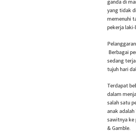
ganda di ma
yang tidak d
memenuhi ta
pekerja laki
Pelanggaran 
Berbagai pen
sedang terja
tujuh hari d
Terdapat beb
dalam menja
salah satu 
anak adalah 
sawitnya ke 
& Gamble.