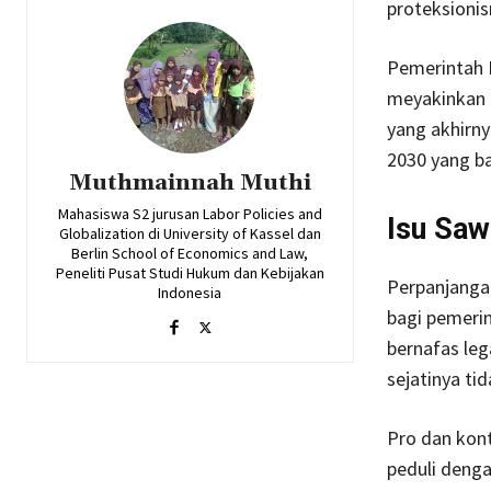
proteksionis
Pemerintah 
meyakinkan 
yang akhirn
2030 yang ba
Muthmainnah Muthi
Mahasiswa S2 jurusan Labor Policies and
Isu Saw
Globalization di University of Kassel dan
Berlin School of Economics and Law,
Peneliti Pusat Studi Hukum dan Kebijakan
Perpanjanga
Indonesia
bagi pemerin
bernafas leg
sejatinya ti
Pro dan kont
peduli denga