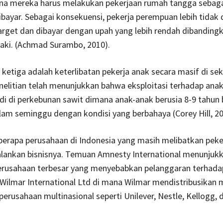
na mereka harus melakukan pekerjaan rumah tangga sebaga
ibayar. Sebagai konsekuensi, pekerja perempuan lebih tidak
rget dan dibayar dengan upah yang lebih rendah dibanding
-laki. (Achmad Surambo, 2010).
ketiga adalah keterlibatan pekerja anak secara masif di sek
elitian telah menunjukkan bahwa eksploitasi terhadap ana
di di perkebunan sawit dimana anak-anak berusia 8-9 tahun 
alam seminggu dengan kondisi yang berbahaya (Corey Hill, 20
erapa perusahaan di Indonesia yang masih melibatkan peke
lankan bisnisnya. Temuan Amnesty International menunjuk
perusahaan terbesar yang menyebabkan pelanggaran terhada
Wilmar International Ltd di mana Wilmar mendistribusikan 
perusahaan multinasional seperti Unilever, Nestle, Kellogg, 