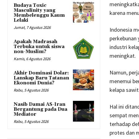
meningkatkan
Budaya Toxic
Masculinity yang
karena menu
Membelenggu Kaum
Lelaki
Jumat, 7 Agustus 2026
Indonesia m
perkebunan 
Apakah Madrasah
industri ke
Terbuka untuk siswa
non-Muslim?
meningkat.
Kamis, 6 Agustus 2026
Namun, perj
Akhir Dominasi Dolar:
Lanskap Baru Tatanan
menemui ber
Ekonomi Dunia?
kelapa sawit
Rabu, 5 Agustus 2026
Nasib Damai AS-Iran
Hal ini dita
Bergantung pada Dua
Mediator
sempat menol
Rabu, 5 Agustus 2026
terhadap de
protes dan m