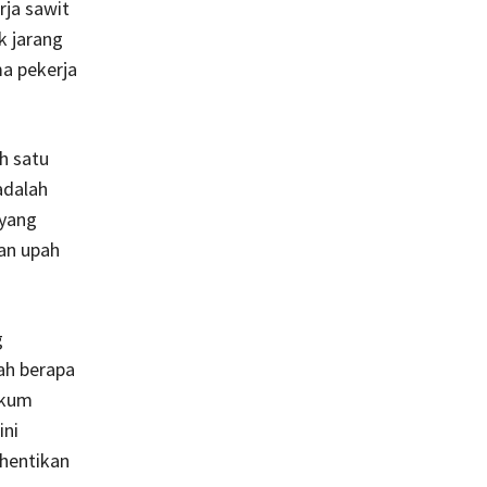
rja sawit
k jarang
a pekerja
h satu
adalah
 yang
kan upah
g
ah berapa
ukum
ini
hentikan