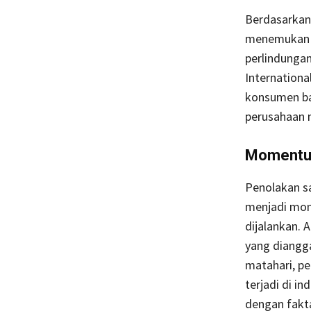
Berdasarkan 
menemukan b
perlindunga
Internationa
konsumen bah
perusahaan 
Momentum
Penolakan sa
menjadi mom
dijalankan. 
yang diangga
matahari, p
terjadi di in
dengan fakta