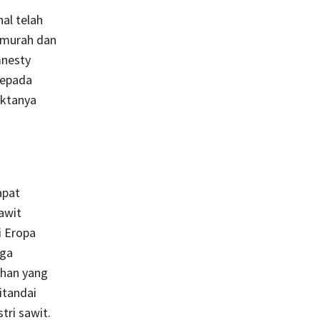
al telah
 murah dan
mnesty
kepada
aktanya
apat
awit
i Eropa
nga
ahan yang
ditandai
tri sawit.