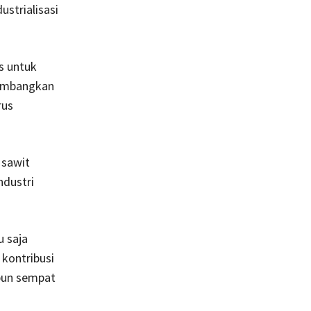
strialisasi
s untuk
gembangkan
rus
 sawit
dustri
u saja
kontribusi
pun sempat