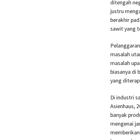
ditengah neg
justru menga
berakhir pad
sawit yang te
Pelanggaran
masalah uta
masalah upah
biasanya di b
yang diterap
Di industri 
Asienhaus, 2
banyak prod
mengenai jan
memberikan 