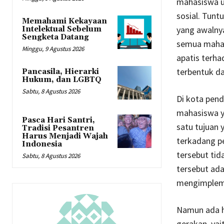
mahasiswa un
sosial. Tun
Memahami Kekayaan
yang awalnya
Intelektual Sebelum
Sengketa Datang
semua mahas
Minggu, 9 Agustus 2026
apatis terha
terbentuk d
Pancasila, Hierarki
Hukum, dan LGBTQ
Sabtu, 8 Agustus 2026
Di kota pend
mahasiswa ya
Pasca Hari Santri,
satu tujuan 
Tradisi Pesantren
Harus Menjadi Wajah
terkadang p
Indonesia
tersebut tid
Sabtu, 8 Agustus 2026
tersebut ada
mengimplem
Namun ada ha
gerakan, yai