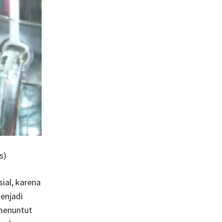
s)
al, karena
enjadi
 menuntut