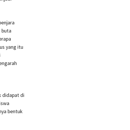
penjara
 buta
erapa
s yang itu
i
mengarah
 didapat di
iswa
unya bentuk