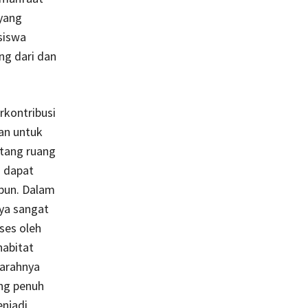
 yang
siswa
ng dari dan
rkontribusi
an untuk
tang ruang
a dapat
 pun. Dalam
nya sangat
ses oleh
habitat
parahnya
ng penuh
enjadi