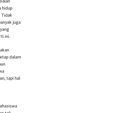
soalan
 hidup
. Tidak
banyak juga
 yang
 ini.
rakan
tetap dalam
pun
wa
n, tapi hal
mahasiswa
an tak