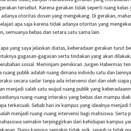
gerakan tersebut. Karena gerakan tidak seperti ruang kelas
n adanya otoritas dosen yang mengekang. Di gerakan, maha
ajari apa saja karena tidak adanya otoritas yang mengeka
un, semuanya bebas dan setara satu sama lain.
i apa yang saya jelaskan diatas, keberadaan gerakan turut be
ntuknya gagasan-gagasan serta tindakan yang akan dilakuk
erubahan sosial. Meminjam pemikiran Jurgen Habermas ten
a ruang publik adalah ruang dimana individu satu dan lainny
teraksi secara sadar tanpa ada intervensi dari dan oleh siapa
akan menjadi salah satu wujud ruang publik yang keberadaan
ersedianya ruang-ruang interaksi yang bebas dan mampu diak
npa terkecuali. Sebab hari ini kampus yang idealnya menjadi 
lah menjadi ruang-ruang intervensi bagi mahsiswa. Serta 
 mahasiswa semakin terpinggirkan dari kehidupan kampus ya
ekanan. Dunia kampus semakin tidak asik, sejauh ia tidak m