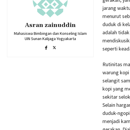
jarang waktu
menurut seba
duduk di ke
Asran zainuddin
adalah tidak 
Mahasiswa Bimbingan dan Konseling Islam
UIN Sunan Kalijaga Yogyakarta
mendiskusika
seperti kead
Rutinitas m
warung kopi 
selangit sam
kopi yang me
sekitar sel
Selain harga
duduk-ngopi
menjadi kam
gerakan. Di