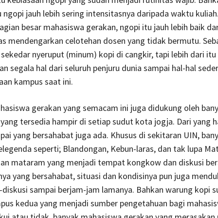
 ngopi jauh lebih sering intensitasnya daripada waktu kuliah
gian besar mahasiswa gerakan, ngopi itu jauh lebih baik da
las mendengarkan celotehan dosen yang tidak bermutu. Seb
sekedar nyeruput (minum) kopi di cangkir, tapi lebih dari itu
n segala hal dari seluruh penjuru dunia sampai hal-hal sede
aan kampus saat ini.
ahasiswa gerakan yang semacam ini juga didukung oleh ban
yang tersedia hampir di setiap sudut kota jogja. Dari yang 
pai yang bersahabat juga ada. Khusus di sekitaran UIN, ba
legenda seperti; Blandongan, Kebun-laras, dan tak lupa Mat
okan mataram yang menjadi tempat kongkow dan diskusi be
nya yang bersahabat, situasi dan kondisinya pun juga mend
-diskusi sampai berjam-jam lamanya. Bahkan warung kopi 
pus kedua yang menjadi sumber pengetahuan bagi mahasi
akui atau tidak, banyak mahasiswa gerakan yang merasakan