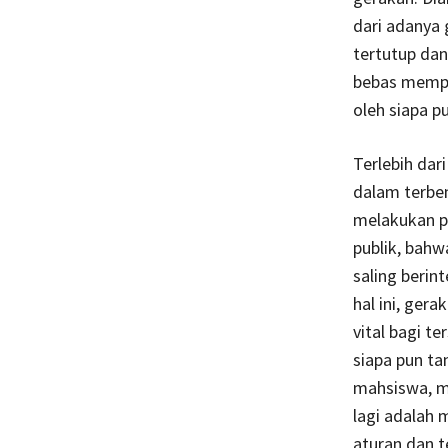
dari adanya 
tertutup da
bebas mempel
oleh siapa p
Terlebih dar
dalam terbe
melakukan p
publik, bahw
saling berin
hal ini, ger
vital bagi t
siapa pun ta
mahsiswa, ma
lagi adalah
aturan dan t