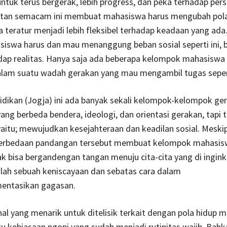
tuk terus bergerak, lebih progress, dan peka terhadap per
tutan semacam ini membuat mahasiswa harus mengubah pola
 teratur menjadi lebih fleksibel terhadap keadaan yang ada
iswa harus dan mau menanggung beban sosial seperti ini, 
dap realitas. Hanya saja ada beberapa kelompok mahasiswa
alam suatu wadah gerakan yang mau mengambil tugas seperti
idikan (Jogja) ini ada banyak sekali kelompok-kelompok ge
ng berbeda bendera, ideologi, dan orientasi gerakan, tapi 
yaitu; mewujudkan kesejahteraan dan keadilan sosial. Meski
erbedaan pandangan tersebut membuat kelompok mahasis
ak bisa bergandengan tangan menuju cita-cita yang di inginka
lah sebuah keniscayaan dan sebatas cara dalam
entasikan gagasan.
l yang menarik untuk ditelisik terkait dengan pola hidup 
tu kebiasaan ngopi yang sudah menjadi rutinitas wajib. Bahk