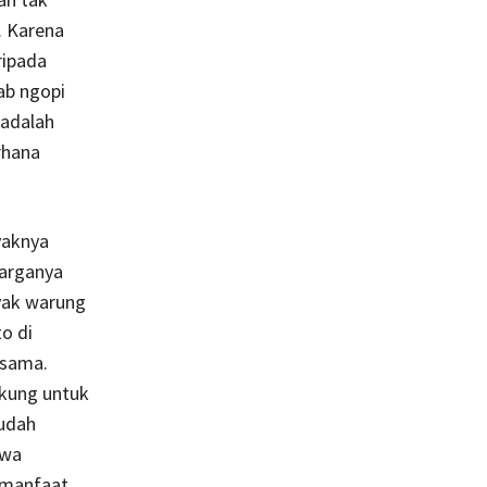
. Karena
ripada
ab ngopi
 adalah
rhana
yaknya
harganya
nyak warung
o di
rsama.
ukung untuk
sudah
swa
 manfaat