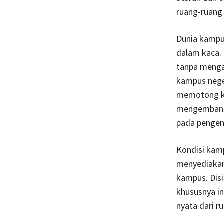
ruang-ruang 
Dunia kampu
dalam kaca.
tanpa menga
kampus nege
memotong k
mengembangk
pada pengem
Kondisi kam
menyediakan
kampus. Dis
khususnya in
nyata dari r