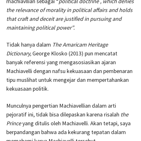
machiavllian sebagai “
political doctrine , which denies
the relevance of morality in political affairs and holds
that craft and deceit are justified in pursuing and
maintaining political power”.
Tidak hanya dalam
The Amaricam Heritage
Dictionary,
George Klosko (2013) pun mencatat
banyak referensi yang mengasosiasikan ajaran
Machiavelli dengan nafsu kekuasaan dan pembenaran
tipu muslihat untuk mengejar dan mempertahankan
kekuasaan politik.
Munculnya pengertian Machiavellian dalam arti
pejoratif ini, tidak bisa dilepaskan karena risalah
the
Prince
yang ditulis oleh Machiavelli. Akan tetapi, saya
berpandangan bahwa ada kekurang tepatan dalam
memahami karya Machiavelli tersebut.