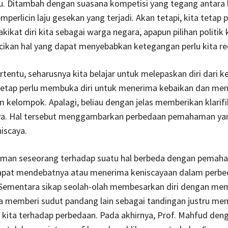
au. Ditambah dengan suasana kompetisi yang tegang antara
perlicin laju gesekan yang terjadi. Akan tetapi, kita tetap p
ikat diri kita sebagai warga negara, apapun pilihan politik k
cikan hal yang dapat menyebabkan ketegangan perlu kita r
rtentu, seharusnya kita belajar untuk melepaskan diri dari 
a tetap perlu membuka diri untuk menerima kebaikan dan me
 kelompok. Apalagi, beliau dengan jelas memberikan klarifi
ya. Hal tersebut menggambarkan perbedaan pemahaman ya
iscaya.
man seseorang terhadap suatu hal berbeda dengan pemaha
apat mendebatnya atau menerima keniscayaan dalam perb
Sementara sikap seolah-olah membesarkan diri dengan me
a memberi sudut pandang lain sebagai tandingan justru me
s kita terhadap perbedaan. Pada akhirnya, Prof. Mahfud den