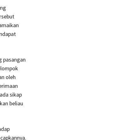
ng
rsebut
ramaikan
endapat
ng pasangan
kelompok
n oleh
terimaan
ada sikap
kan beliau
hadap
ucapkannya.