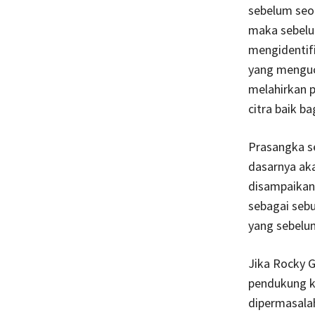
sebelum seo
maka sebelu
mengidentifi
yang menguca
melahirkan 
citra baik b
Prasangka s
dasarnya ak
disampaikan 
sebagai sebu
yang sebelu
Jika Rocky G
pendukung ku
dipermasala