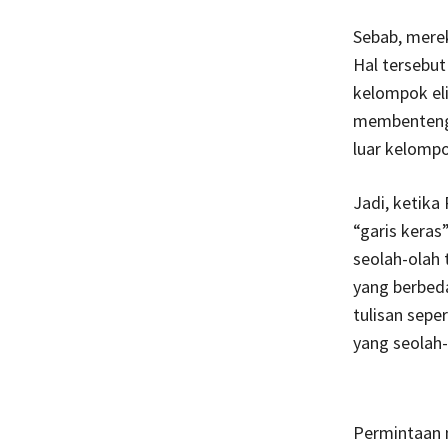
Sebab, merek
Hal tersebu
kelompok el
membentengi 
luar kelomp
Jadi, ketika
“garis keras
seolah-olah 
yang berbed
tulisan sep
yang seolah
Permintaan 