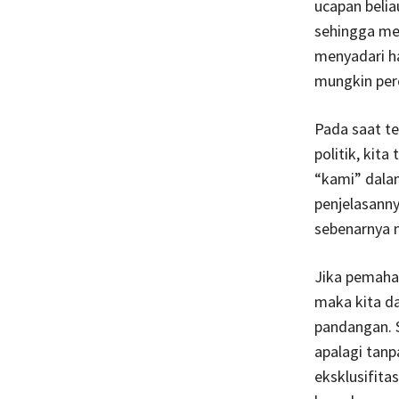
ucapan beli
sehingga mem
menyadari hak
mungkin per
Pada saat te
politik, kit
“kami” dalam
penjelasann
sebenarnya n
Jika pemaha
maka kita d
pandangan. 
apalagi tanp
eksklusifita