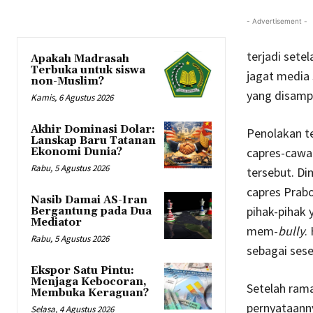
- Advertisement -
terjadi sete
Apakah Madrasah
Terbuka untuk siswa
jagat media 
non-Muslim?
yang disamp
Kamis, 6 Agustus 2026
Akhir Dominasi Dolar:
Penolakan t
Lanskap Baru Tatanan
capres-cawa
Ekonomi Dunia?
Rabu, 5 Agustus 2026
tersebut. D
capres Prabo
Nasib Damai AS-Iran
pihak-pihak
Bergantung pada Dua
Mediator
mem-
bully
.
Rabu, 5 Agustus 2026
sebagai sese
Ekspor Satu Pintu:
Menjaga Kebocoran,
Setelah rama
Membuka Keraguan?
pernyataann
Selasa, 4 Agustus 2026