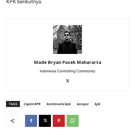
KPK berikutnya.
Made Bryan Pasek Mahararta
Indonesia Controlling Community
TAGS
Capim KPK
kontroversi kpk
korupsi
kpk