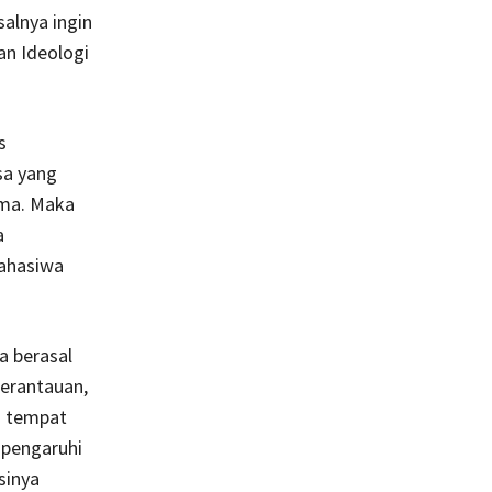
salnya ingin
n Ideologi
s
sa yang
ama. Maka
a
mahasiwa
a berasal
perantauan,
n tempat
mpengaruhi
sinya