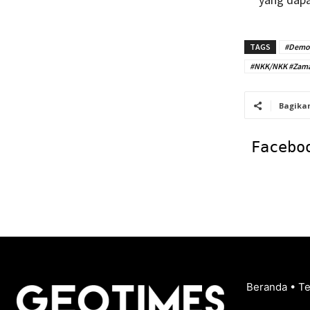
TAGS
#Demok
#NKK/NKK #Zam
Bagika
Facebo
Beranda
•
T