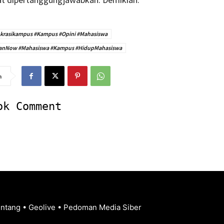
rasikampus #Kampus #Opini #Mahasiswa
anNow #Mahasiswa #Kampus #HidupMahasiswa
n
ok Comment
entang
•
Geolive
•
Pedoman Media Siber