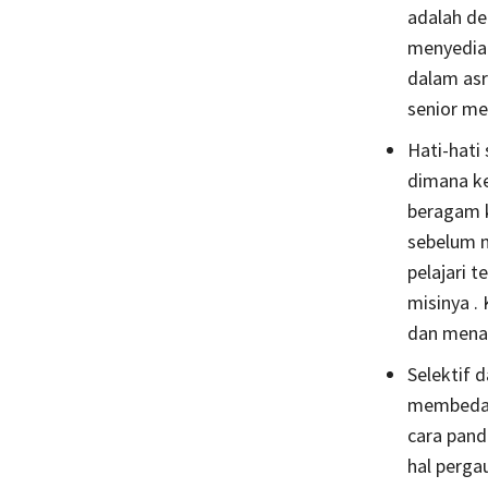
adalah de
menyedia
dalam asr
senior me
Hati-hati
dimana ke
beragam k
sebelum 
pelajari t
misinya .
dan mena
Selektif 
membeda-b
cara pand
hal perga