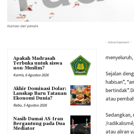
Ilustrasi dari penulis
- Advertisement -
menyeluruh, 
Apakah Madrasah
Terbuka untuk siswa
non-Muslim?
Sejalan deng
Kamis, 6 Agustus 2026
habisan”, “a
Akhir Dominasi Dolar:
bertindak”.D
Lanskap Baru Tatanan
atau pembaha
Ekonomi Dunia?
Rabu, 5 Agustus 2026
Sedangkan, m
Nasib Damai AS-Iran
/radikalismê
Bergantung pada Dua
Mediator
atau aliran