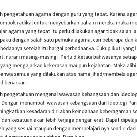
 pengetahuan agama dengan guru yang tepat. Karena aga
lompok radikal untuk menyebarkan paham mereka maka mem
ajar agama yang tepat itu perlu dilakukan agar tidak salah j
erpaku dengan salah satu pemuka agama, cari beberapa dan ka
bedaanya setelah itu hargai perbedaanya. Cukup ikuti yang 
ti nurani masing-masing. Perlu diketaui bahwasanya setia
 yang mengajarkan kekerasan maupun kejahatan. Maka alib
 bahwa semua yang dilakukan atas nama jihad/membela aga
 dibenarkan.
 pengetahuan mengenai wawasan kebangsaan dan Ideolog
. Dengan menambah wawasan kebangsaan dan Ideologi Panc
ingkatkan kesadaran diri akan keindahaan keberagaman s
 dan kesatuan akan lebih terjaga dengan erat. Dapat dipelaj
ah yang sesuai ataupun dengan mempelajari nya sendiri dar
t dipertanggungjawabkan. Demikian.