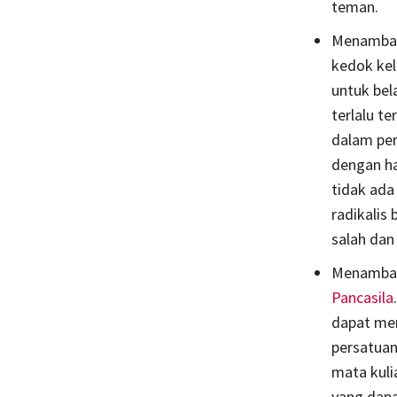
teman.
Menambah
kedok ke
untuk bel
terlalu t
dalam per
dengan ha
tidak ada
radikalis
salah dan
Menambah
Pancasila
dapat men
persatuan
mata kuli
yang dapa