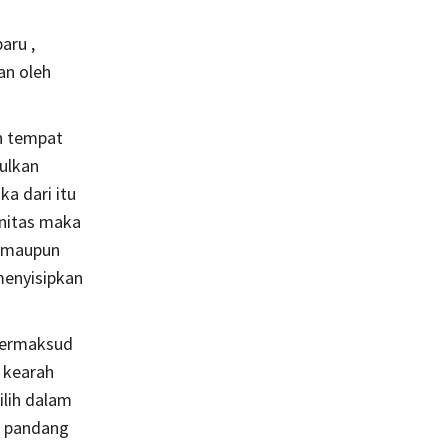
aru ,
an oleh
h tempat
ulkan
a dari itu
nitas maka
si maupun
menyisipkan
bermaksud
 kearah
ilih dalam
a pandang