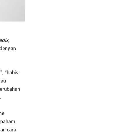
adix
,
a dengan
”, “habis-
tau
perubahan
.
me
) paham
an cara