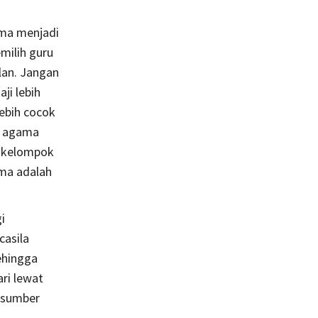
ma menjadi
ilih guru
alan. Jangan
ji lebih
lebih cocok
p agama
i kelompok
ma adalah
i
asila
ehingga
ari lewat
i sumber