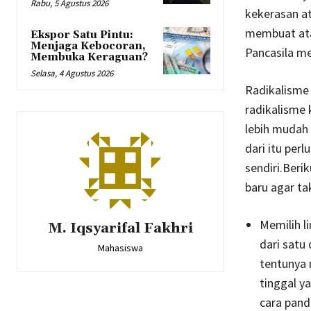
Rabu, 5 Agustus 2026
kekerasan ata
membuat ata
Ekspor Satu Pintu:
Menjaga Kebocoran,
Pancasila me
Membuka Keraguan?
Selasa, 4 Agustus 2026
Radikalisme 
radikalisme
lebih mudah 
dari itu per
sendiri.Beri
baru agar ta
Memilih l
M. Iqsyarifal Fakhri
dari satu
Mahasiswa
tentunya 
tinggal y
cara pand