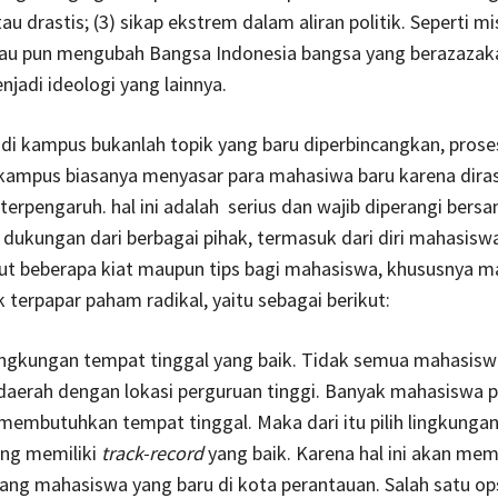
u drastis; (3) sikap ekstrem dalam aliran politik. Seperti mi
u pun mengubah Bangsa Indonesia bangsa yang berazazaka
njadi ideologi yang lainnya.
di kampus bukanlah topik yang baru diperbincangkan, prose
 kampus biasanya menyasar para mahasiwa baru karena dira
terpengaruh. hal ini adalah serius dan wajib diperangi bers
lu dukungan dari berbagai pihak, termasuk dari diri mahasisw
kut beberapa kiat maupun tips bagi mahasiswa, khususnya 
k terpapar paham radikal, yaitu sebagai berikut:
ingkungan tempat tinggal yang baik. Tidak semua mahasisw
 daerah dengan lokasi perguruan tinggi. Banyak mahasiswa 
membutuhkan tempat tinggal. Maka dari itu pilih lingkunga
ang memiliki
track-record
yang baik. Karena hal ini akan me
ang mahasiswa yang baru di kota perantauan. Salah satu op