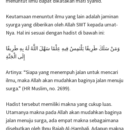
menuntut ilmu dapat dikatakan mati syahid.
Keutamaan menuntut ilmu yang lain adalah jaminan
syurga yang diberikan oleh Allah SWT kepada umat-
Nya. Hal ini sesuai dengan hadist di bawah ini:
وَمَنْ سَلَكَ طَرِيقًا يَلْتَمِسُ فِيهِ عِلْمًا سَهَّلَ اللَّهُ لَهُ بِهِ طَرِيقًا
إِلَى الْجَنَّةِ
Artinya: “Siapa yang menempuh jalan untuk mencari
ilmu, maka Allah akan mudahkan baginya jalan menuju
surga.” (HR Muslim, no. 2699).
Hadist tersebut memiliki makna yang cukup luas.
Utamanya makna pada Allah akan mudahkan baginya
jalan menuju surga, ada empat makna sebagaimana
disebutkan oleh Ibnu Rajab Al-Hambali. Adapun makna