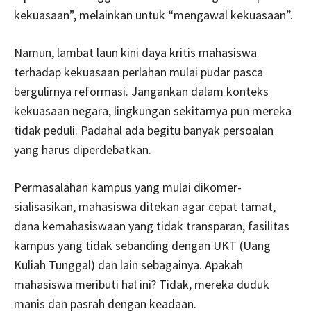
ke­kuasaan”, melainkan untuk “mengawal ke­kua­saan”.
Namun, lambat laun kini daya kritis ma­hasiswa
terhadap kekuasaan perlahan mulai pudar pasca
bergu­lirnya reformasi. Jangankan dalam konteks
kekuasaan ne­gara, ling­kungan sekitarnya pun me­reka
tidak peduli. Padahal ada begitu banyak persoalan
yang harus di­perdebatkan.
Permasala­han kampus yang mulai dikomer­
sialisasikan, mahasiswa dite­kan agar cepat tamat,
dana kemaha­sis­­waan yang tidak transparan, fasilitas
kam­pus yang tidak sebanding dengan UKT (Uang
Kuliah Tunggal) dan lain sebagainya. Apa­kah
mahasiswa meributi hal ini? Tidak, mereka duduk
manis dan pasrah dengan keadaan.