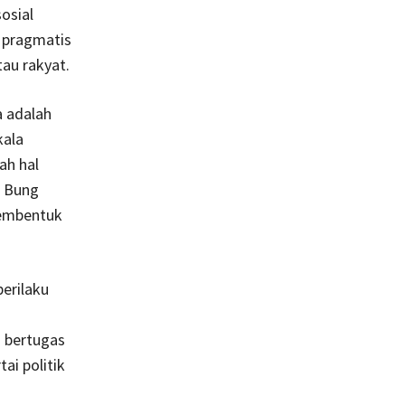
osial
 pragmatis
au rakyat.
 adalah
kala
ah hal
r Bung
membentuk
erilaku
 bertugas
ai politik