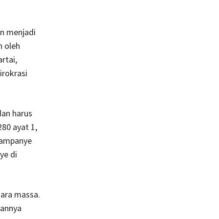
n menjadi
n oleh
rtai,
irokrasi
dan harus
280 ayat 1,
kampanye
ye di
uara massa.
uannya