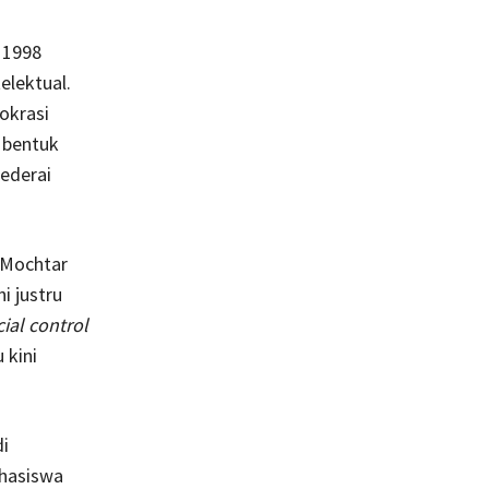
 1998
elektual.
okrasi
 bentuk
cederai
 Mochtar
i justru
ial control
 kini
i
ahasiswa