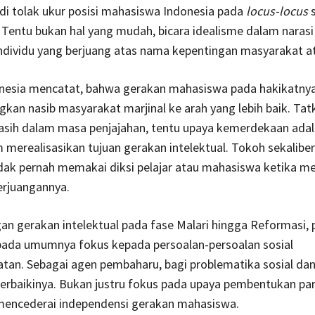
di tolak ukur posisi mahasiswa Indonesia pada
locus-locus
s
Tentu bukan hal yang mudah, bicara idealisme dalam narasi
individu yang berjuang atas nama kepentingan masyarakat at
onesia mencatat, bahwa gerakan mahasiswa pada hakikatnya
an nasib masyarakat marjinal ke arah yang lebih baik. Tat
asih dalam masa penjajahan, tentu upaya kemerdekaan adal
merealisasikan tujuan gerakan intelektual. Tokoh sekalibe
idak pernah memakai diksi pelajar atau mahasiswa ketika 
erjuangannya.
n gerakan intelektual pada fase Malari hingga Reformasi, p
ada umumnya fokus kepada persoalan-persoalan sosial
tan. Sebagai agen pembaharu, bagi problematika sosial dan
baikinya. Bukan justru fokus pada upaya pembentukan part
 mencederai independensi gerakan mahasiswa.