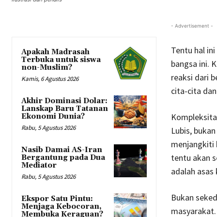
- Advertisement -
Tentu hal i
Apakah Madrasah
Terbuka untuk siswa
bangsa ini.
non-Muslim?
reaksi dari 
Kamis, 6 Agustus 2026
cita-cita da
Akhir Dominasi Dolar:
Lanskap Baru Tatanan
Kompleksitas
Ekonomi Dunia?
Rabu, 5 Agustus 2026
Lubis, bukan
menjangkiti
Nasib Damai AS-Iran
tentu akan s
Bergantung pada Dua
Mediator
adalah asas 
Rabu, 5 Agustus 2026
Bukan seked
Ekspor Satu Pintu:
Menjaga Kebocoran,
masyarakat. 
Membuka Keraguan?