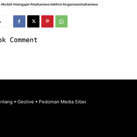
#kuliah #mengajar #mahasiswa #aktivis #organisasimahasiswa
n
ok Comment
entang
•
Geolive
•
Pedoman Media Siber