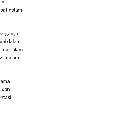
an
ibat dalam
warganya
tual dalam
utama dalam
ksi dalam
 nama
n dan
ntasi