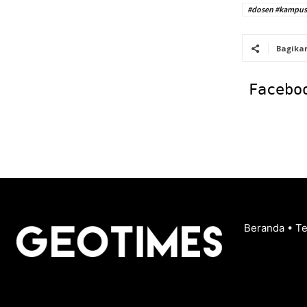
#dosen #kampus 
Bagika
Facebo
Beranda
•
T