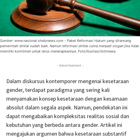
Sumber: www.nasional.sindonews.com - Paket Reformasi Hukum yang dirancang
pemerintah dinilai sudah baik. Namun reformasi dinilai cuma menjadi slogan jika tidak
memiliki komitmen untuk terus menerapkannya. Foto/Ilustrasi/Istimewa.
- Advertisement -
Dalam diskursus kontemporer mengenai kesetaraan
gender, terdapat paradigma yang sering kali
menyamakan konsep kesetaraan dengan kesamaan
absolut dalam segala aspek. Namun, pendekatan ini
dapat mengabaikan kompleksitas realitas sosial dan
kebutuhan yang berbeda antara gender. Artikel ini
mengajukan argumen bahwa kesetaraan substantif