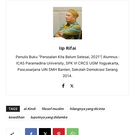
Iip Rifai
Penulis Buku "Persoalan Kita Belum Selesai, 2021"| Alumnus :
ICAS Paramadina University, SPK VI CRCS UGM Yogyakarta,
Pascasarjana UIN SMH Banten, Sekolah Demokrasi Serang
2014.
TAGS
al-Kindi
filosof muslim
hilangnya yang dicinta
kesedihan
luputnya yang didamba