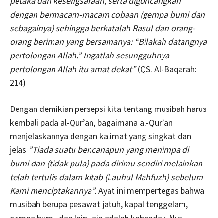
petaka dan kesengsaraan, serta digoncangkan
dengan bermacam-macam cobaan (gempa bumi dan
sebagainya) sehingga berkatalah Rasul dan orang-
orang beriman yang bersamanya: “Bilakah datangnya
pertolongan Allah.” Ingatlah sesungguhnya
pertolongan Allah itu amat dekat”
(QS. Al-Baqarah:
214)
Dengan demikian persepsi kita tentang musibah harus
kembali pada al-Qur’an, bagaimana al-Qur’an
menjelaskannya dengan kalimat yang singkat dan
jelas
”Tiada suatu bencanapun yang menimpa di
bumi dan (tidak pula) pada dirimu sendiri melainkan
telah tertulis dalam kitab (Lauhul Mahfuzh) sebelum
Kami menciptakannya”.
Ayat ini mempertegas bahwa
musibah berupa pesawat jatuh, kapal tenggelam,
gempa bumi, dan lain-lain adalah kehendak-Nya.