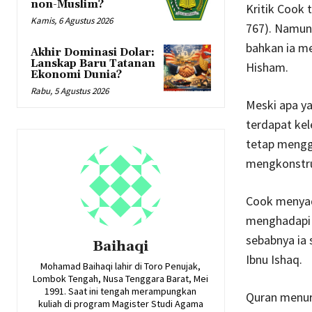
non-Muslim?
Kritik Cook 
Kamis, 6 Agustus 2026
767). Namun 
bahkan ia me
Akhir Dominasi Dolar:
Lanskap Baru Tatanan
Hisham.
Ekonomi Dunia?
Rabu, 5 Agustus 2026
Meski apa ya
terdapat ke
tetap mengg
mengkonstr
Cook menya
menghadapi 
sebabnya ia 
Baihaqi
Ibnu Ishaq.
Mohamad Baihaqi lahir di Toro Penujak,
Lombok Tengah, Nusa Tenggara Barat, Mei
1991. Saat ini tengah merampungkan
Quran menur
kuliah di program Magister Studi Agama