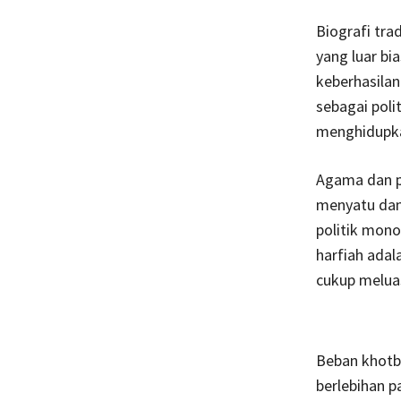
Biografi tr
yang luar bi
keberhasila
sebagai poli
menghidupka
Agama dan po
menyatu dan
politik mono
harfiah adal
cukup melua
Beban khotb
berlebihan p