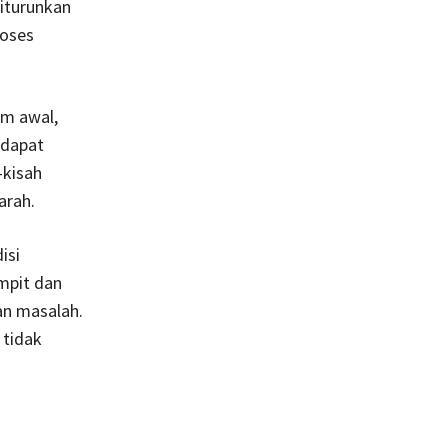
diturunkan
roses
im awal,
 dapat
-kisah
arah.
isi
mpit dan
an masalah.
 tidak