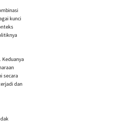
ombinasi
agai kunci
onteks
litiknya
t. Keduanya
haraan
i secara
erjadi dan
idak