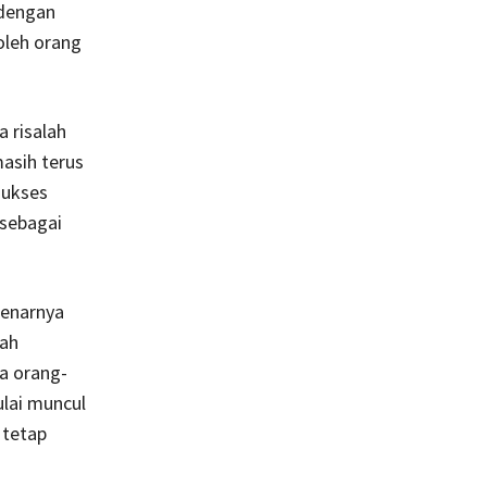
 dengan
oleh orang
risalah
asih terus
sukses
sebagai
enarnya
lah
a orang-
ulai muncul
 tetap