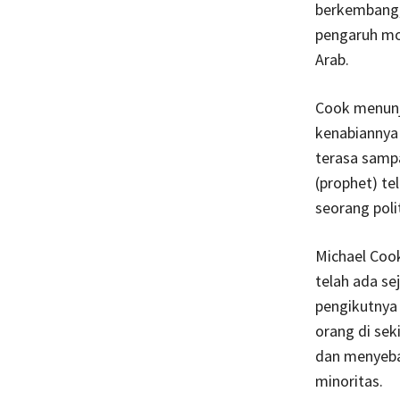
berkembang,
pengaruh mon
Arab.
Cook menun
kenabiannya
terasa sampa
(prophet) t
seorang polit
Michael Coo
telah ada se
pengikutnya
orang di sek
dan menyebar
minoritas.