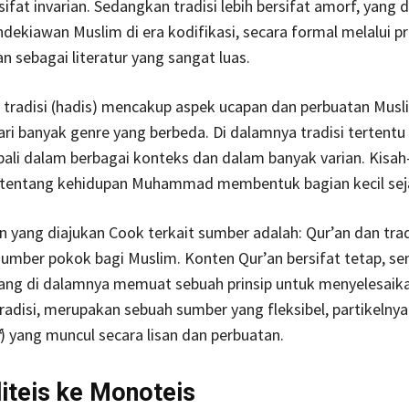
sifat invarian. Sedangkan tradisi lebih bersifat amorf, yang 
ndekiawan Muslim di era kodifikasi, secara formal melalui p
an sebagai literatur yang sangat luas.
i tradisi (hadis) mencakup aspek ucapan dan perbuatan Musl
dari banyak genre yang berbeda. Di dalamnya tradisi tertentu
li dalam berbagai konteks dan dalam banyak varian. Kisah
l tentang kehidupan Muhammad membentuk bagian kecil sej
n yang diajukan Cook terkait sumber adalah: Qur’an dan trad
umber pokok bagi Muslim. Konten Qur’an bersifat tetap, se
ng di dalamnya memuat sebuah prinsip untuk menyelesaik
adisi, merupakan sebuah sumber yang fleksibel, partikelnya
) yang muncul secara lisan dan perbuatan.
liteis ke Monoteis