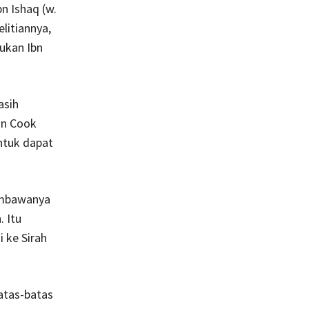
n Ishaq (w.
litiannya,
kukan Ibn
asih
un Cook
ntuk dapat
embawanya
 Itu
 ke Sirah
atas-batas