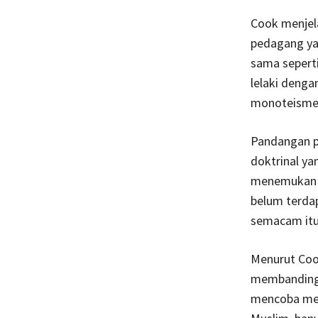
Cook menje
pedagang ya
sama sepert
lelaki denga
monoteisme A
Pandangan p
doktrinal ya
menemukan b
belum terdap
semacam itu
Menurut Cook
membandingk
mencoba men