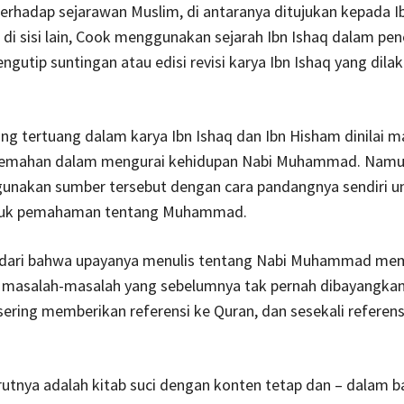
terhadap sejarawan Muslim, di antaranya ditujukan kepada Ib
di sisi lain, Cook menggunakan sejarah Ibn Ishaq dalam pene
ngutip suntingan atau edisi revisi karya Ibn Ishaq yang dila
ng tertuang dalam karya Ibn Ishaq dan Ibn Hisham dinilai m
lemahan dalam mengurai kehidupan Nabi Muhammad. Nam
unakan sumber tersebut dengan cara pandangnya sendiri u
uk pemahaman tentang Muhammad.
dari bahwa upayanya menulis tentang Nabi Muhammad m
masalah-masalah yang sebelumnya tak pernah dibayangkan.
sering memberikan referensi ke Quran, dan sesekali referensi
utnya adalah kitab suci dengan konten tetap dan – dalam b