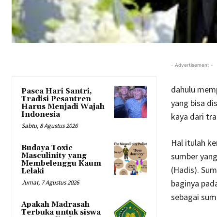
- Advertisement -
dahulu memp
Pasca Hari Santri,
Tradisi Pesantren
yang bisa di
Harus Menjadi Wajah
Indonesia
kaya dari tra
Sabtu, 8 Agustus 2026
Hal itulah k
Budaya Toxic
sumber yang 
Masculinity yang
Membelenggu Kaum
(Hadis). Sum
Lelaki
baginya pada
Jumat, 7 Agustus 2026
sebagai sumb
Apakah Madrasah
Terbuka untuk siswa