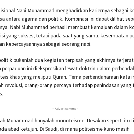
adisional Nabi Muhammad menghadirkan kariernya sebagai k
asa antara agama dan politik. Kombinasi ini dapat dilihat seb
nnya. Nabi Muhammad berhasil membuat kemajuan dalam k
tisi yang sukses; tetapi pada saat yang sama, kesempatan po
n kepercayaannya sebagai seorang nabi.
litik bukanlah dua kegiatan terpisah yang akhirnya terjera
 perpaduan ini diekspresikan lewat doktrin dalam perbenda
teis khas yang meliputi Quran. Tema perbendaharaan kata in
ah revolusi, orang-orang percaya terhadap penindasan yang t
s.
- Advertisement -
ah Muhammad hanyalah monoteisme. Desakan seperti itu t
ada abad ketujuh. Di Saudi, di mana politeisme kuno masih