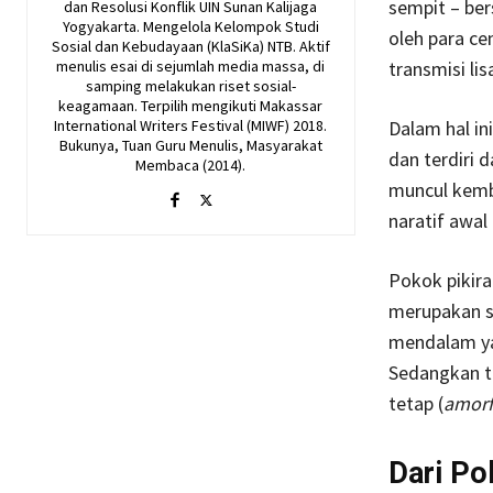
sempit – ber
dan Resolusi Konflik UIN Sunan Kalijaga
Yogyakarta. Mengelola Kelompok Studi
oleh para ce
Sosial dan Kebudayaan (KlaSiKa) NTB. Aktif
menulis esai di sejumlah media massa, di
transmisi lis
samping melakukan riset sosial-
keagamaan. Terpilih mengikuti Makassar
International Writers Festival (MIWF) 2018.
Dalam hal in
Bukunya, Tuan Guru Menulis, Masyarakat
dan terdiri 
Membaca (2014).
muncul kemba
naratif awa
Pokok pikira
merupakan s
mendalam ya
Sedangkan tr
tetap (
amorf
Dari Po