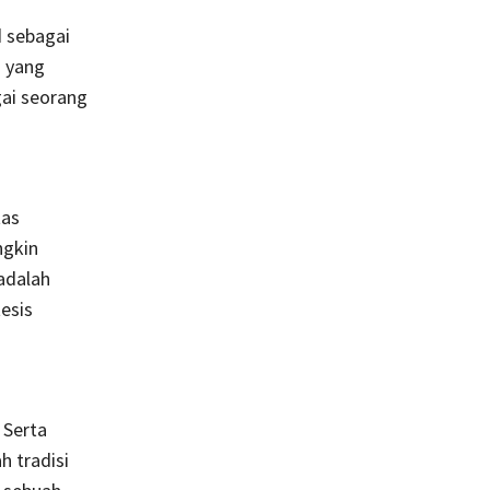
 sebagai
s yang
ai seorang
tas
ngkin
adalah
esis
 Serta
 tradisi