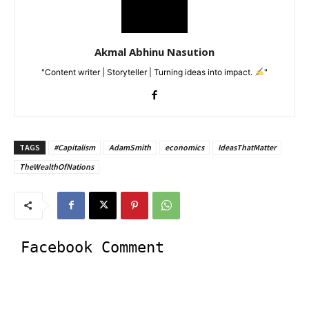
Akmal Abhinu Nasution
"Content writer | Storyteller | Turning ideas into impact.
"
TAGS
#Capitalism
AdamSmith
economics
IdeasThatMatter
TheWealthOfNations
Facebook Comment