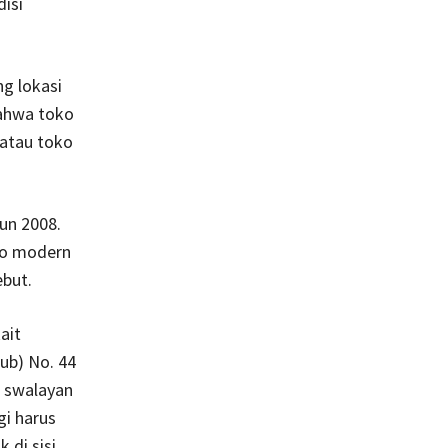
isi
g lokasi
bahwa toko
atau toko
un 2008.
ko modern
ebut.
ait
ub) No. 44
i swalayan
gi harus
 di sisi