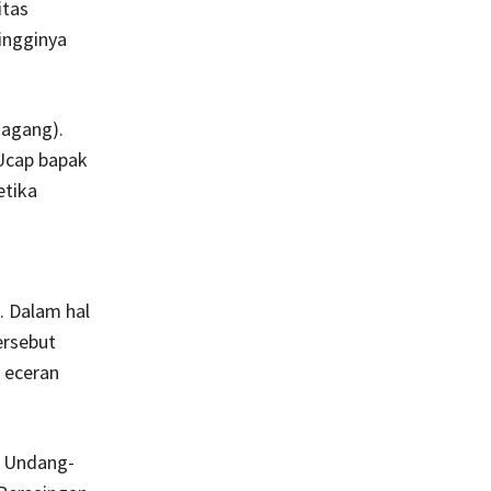
itas
ingginya
dagang).
Ucap bapak
etika
. Dalam hal
ersebut
 eceran
n Undang-