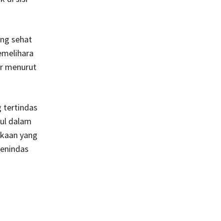
ang sehat
emelihara
ar menurut
g tertindas
kul dalam
ekaan yang
menindas