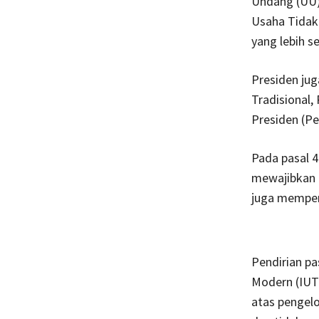
Undang (UU)
Usaha Tidak
yang lebih s
Presiden ju
Tradisional,
Presiden (Pe
Pada pasal 4
mewajibkan 
juga memper
Pendirian pa
Modern (IUTM
atas pengel