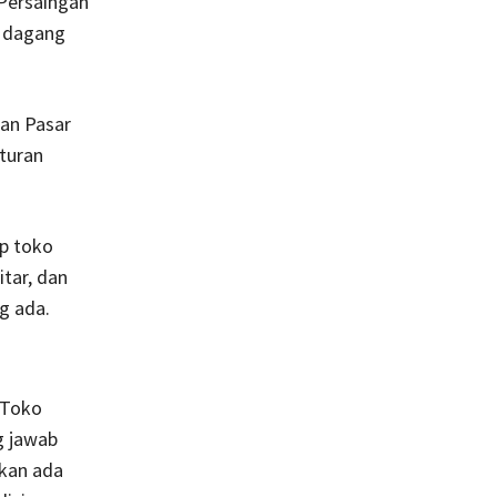
Persaingan
n dagang
an Pasar
turan
ap toko
tar, dan
g ada.
 Toko
g jawab
kan ada