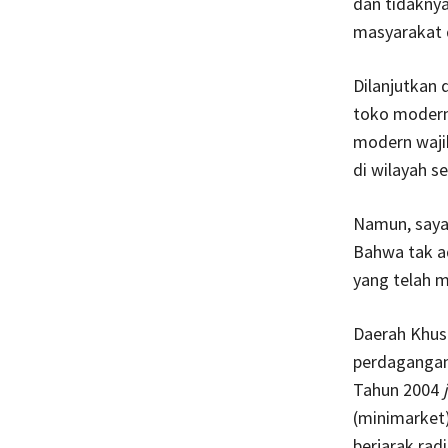
dan tidaknya
masyarakat d
Dilanjutkan
toko modern
modern waji
di wilayah s
Namun, saya
Bahwa tak a
yang telah m
Daerah Khusu
perdagangan 
Tahun 2004
(minimarket)
berjarak radi