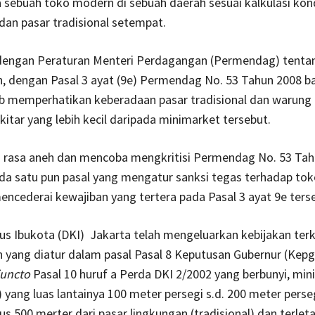
 sebuah toko modern di sebuah daerah sesuai kalkulasi kond
an pasar tradisional setempat.
 dengan Peraturan Menteri Perdagangan (Permendag) tentan
, dengan Pasal 3 ayat (9e) Permendag No. 53 Tahun 2008 
b memperhatikan keberadaan pasar tradisional dan warung 
ekitar yang lebih kecil daripada minimarket tersebut.
 rasa aneh dan mencoba mengkritisi Permendag No. 53 Tah
da satu pun pasal yang mengatur sanksi tegas terhadap to
encederai kewajiban yang tertera pada Pasal 3 ayat 9e ters
s Ibukota (DKI) Jakarta telah mengeluarkan kebijakan terk
yang diatur dalam pasal Pasal 8 Keputusan Gubernur (Kepg
juncto
Pasal 10 huruf a Perda DKI 2/2002 yang berbunyi, min
 yang luas lantainya 100 meter persegi s.d. 200 meter perse
us 500 merter dari pasar lingkungan (tradisional) dan terletak