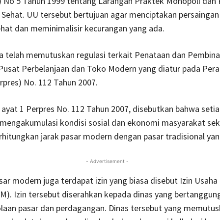
 No 5 Tahun 1999 tentang Larangan Praktek Monopoli dan 
 Sehat. UU tersebut bertujuan agar menciptakan persainga
ehat dan meminimalisir kecurangan yang ada.
ga telah memutuskan regulasi terkait Penataan dan Pembina
 Pusat Perbelanjaan dan Toko Modern yang diatur pada Pera
rpres) No. 112 Tahun 2007.
 ayat 1 Perpres No. 112 Tahun 2007, disebutkan bahwa seti
mengakumulasi kondisi sosial dan ekonomi masyarakat seki
hitungkan jarak pasar modern dengan pasar tradisional yan
- Advertisement -
sar modern juga terdapat izin yang biasa disebut Izin Usaha
). Izin tersebut diserahkan kepada dinas yang bertanggun
olaan pasar dan perdagangan. Dinas tersebut yang memutus