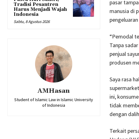
pasar tampak
Tradisi Pesantren
Harus Menjadi Wajah
manusia di 
Indonesia
pengeluaran
Sabtu, 8 Agustus 2026
“Pemodal te
Tanpa sadar
penjual sayur
produsen me
Saya rasa ha
supermarket 
AMHasan
ini, konsum
Student of Islamic Law in Islamic University
tidak membe
of Indonesia
dengan dali
Terkait pers