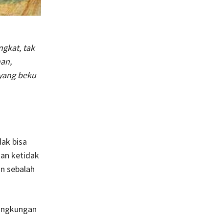
gkat, tak
an,
yang beku
ak bisa
an ketidak
n sebalah
Lingkungan