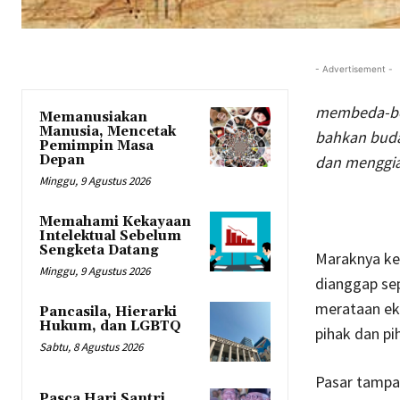
- Advertisement -
membeda-be
Memanusiakan
Manusia, Mencetak
bahkan buda
Pemimpin Masa
Depan
dan menggia
Minggu, 9 Agustus 2026
Memahami Kekayaan
Intelektual Sebelum
Sengketa Datang
Maraknya ke
Minggu, 9 Agustus 2026
dianggap se
merataan ek
Pancasila, Hierarki
Hukum, dan LGBTQ
pihak dan pi
Sabtu, 8 Agustus 2026
Pasar tampak
Pasca Hari Santri,