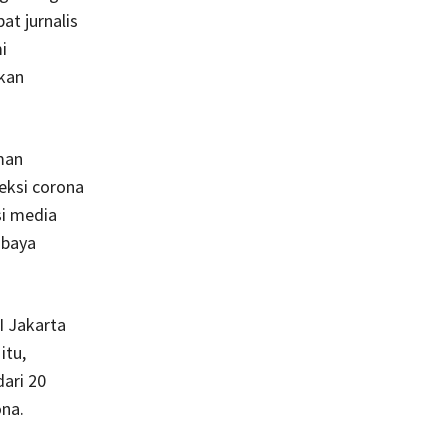
at jurnalis
i
kan
man
feksi corona
i media
abaya
I Jakarta
itu,
dari 20
ona.