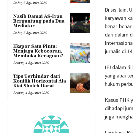
Rabu, 5 Agustus 2026
Di sisi lai
Nasib Damai AS-Iran
karyawan kar
Bergantung pada Dua
benar-benar 
Mediator
Rabu, 5 Agustus 2026
dari dalam d
Internasional
Ekspor Satu Pintu:
jurnalis di 1
Menjaga Kebocoran,
Membuka Keraguan?
Selasa, 4 Agustus 2026
IFJ dalam ri
yang abai t
Tips Terhindar dari
Konflik Horizontal Ala
hukum perbu
Kiai Sholeh Darat
Selasa, 4 Agustus 2026
Kasus PHK y
dihadapi jurn
juga menghad
Lembaga Ban