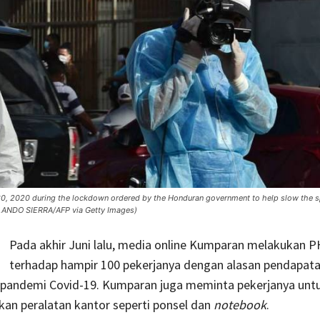
h 30, 2020 during the lockdown ordered by the Honduran government to help slow the s
LANDO SIERRA/AFP via Getty Images)
Pada akhir Juni lalu, media online Kumparan melakukan 
terhadap hampir 100 pekerjanya dengan alasan pendapat
t pandemi Covid-19. Kumparan juga meminta pekerjanya unt
an peralatan kantor seperti ponsel dan
notebook
.