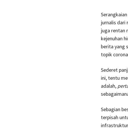
Serangkaian
jurnalis dari
juga rentan
kejenuhan hi
berita yang 
topik corona
Sederet panj
ini, tentu m
adalah,
pert
sebagaimana
Sebagian bes
terpisah unt
infrastrukt