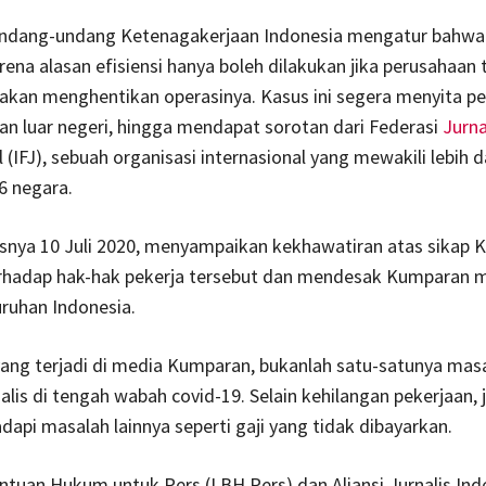
n, Undang-undang Ketenagakerjaan Indonesia mengatur bahw
ena alasan efisiensi hanya boleh dilakukan jika perusahaan 
akan menghentikan operasinya. Kasus ini segera menyita pe
an luar negeri, hingga mendapat sorotan dari Federasi
Jurna
 (IFJ), sebuah organisasi internasional yang mewakili lebih d
46 negara.
lisnya 10 Juli 2020, menyampaikan kekhawatiran atas sikap
erhadap hak-hak pekerja tersebut dan mendesak Kumparan 
ruhan Indonesia.
ang terjadi di media Kumparan, bukanlah satu-satunya mas
alis di tengah wabah covid-19. Selain kehilangan pekerjaan, j
api masalah lainnya seperti gaji yang tidak dibayarkan.
tuan Hukum untuk Pers (LBH Pers) dan Aliansi Jurnalis In