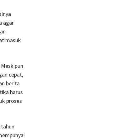
alnya
a agar
an
aat masuk
. Meskipun
gan cepat,
n berita
tika harus
tuk proses
 tahun
 mempunyai