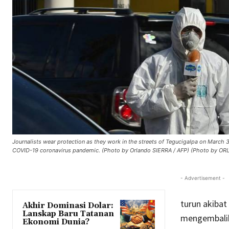
Journalists wear protection as they work in the streets of Tegucigalpa on Marc
COVID-19 coronavirus pandemic. (Photo by Orlando SIERRA / AFP) (Photo by OR
- Advertisement -
turun akiba
Akhir Dominasi Dolar:
Lanskap Baru Tatanan
mengembalik
Ekonomi Dunia?