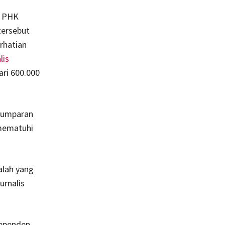
a PHK
tersebut
rhatian
lis
ari 600.000
 Kumparan
mematuhi
alah yang
urnalis
dependen