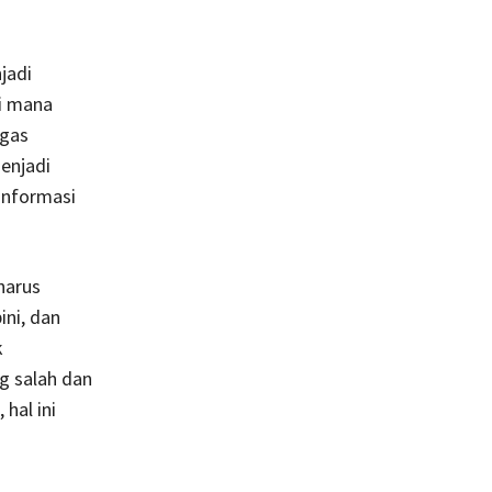
jadi
i mana
ugas
enjadi
informasi
harus
ni, dan
k
g salah dan
hal ini