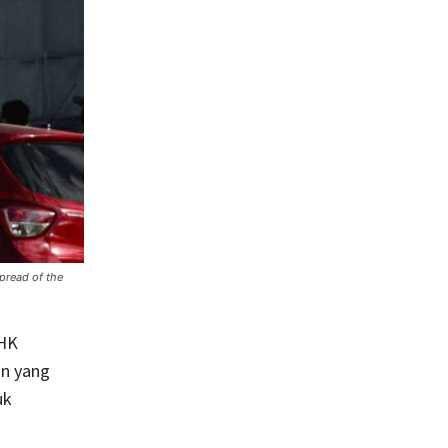
pread of the
PHK
an yang
uk