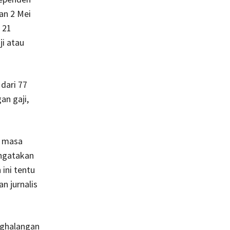
an 2 Mei
 21
i atau
 dari 77
n gaji,
i masa
engatakan
ini tentu
n jurnalis
nghalangan