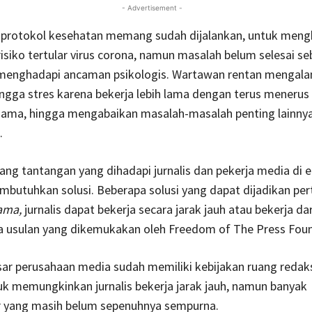
- Advertisement -
 protokol kesehatan memang sudah dijalankan, untuk meng
 risiko tertular virus corona, namun masalah belum selesai seb
 menghadapi ancaman psikologis. Wartawan rentan mengala
ngga stres karena bekerja lebih lama dengan terus menerus
sama, hingga mengabaikan masalah-masalah penting lainnya 
.
ang tantangan yang dihadapi jurnalis dan pekerja media di 
embutuhkan solusi. Beberapa solusi yang dapat dijadikan p
ama,
jurnalis dapat bekerja secara jarak jauh atau bekerja da
 usulan yang dikemukakan oleh Freedom of The Press Foun
ar perusahaan media sudah memiliki kebijakan ruang redak
uk memungkinkan jurnalis bekerja jarak jauh, namun banyak
ur yang masih belum sepenuhnya sempurna.