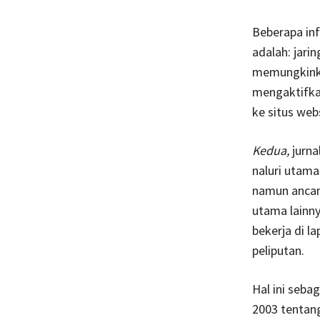
Beberapa inf
adalah: jari
memungkink
mengaktifka
ke situs web
Kedua,
jurn
naluri utama
namun ancam
utama lainny
bekerja di l
peliputan.
Hal ini seb
2003 tentan