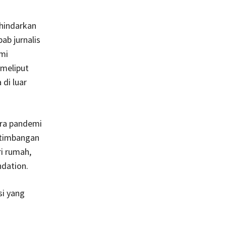
hindarkan
ab jurnalis
mi
 meliput
di luar
era pandemi
ertimbangan
ri rumah,
dation.
si yang