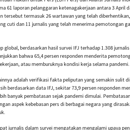
ma 61 laporan pelanggaran ketenagakerjaan antara 3 April d
n tersebut termasuk 26 wartawan yang telah diberhentikan,
g cuti dan 11 jurnalis yang telah menerima pemotongan gaj
 global, berdasarkan hasil survei IFJ terhadap 1.308 jurnalis
njukkan bahwa 65,4 persen responden menderita pemotonga
pekerjaan, atau memburuknya kondisi kerja selama pandemi.
innya adalah verifikasi fakta peliputan yang semakin sulit d
ih berdasarkan data IFJ, sekitar 73,9 persen responden m
bih banyak pembatasan sejak pandemi dimulai. Pembatasan 
ngan aspek kebebasan pers di berbagai negara yang dirasaka
uk.
mpat jurnalis dalam survei mengatakan mengalami upaya pe