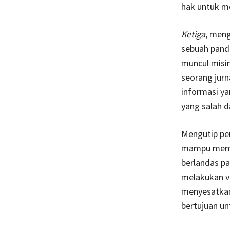
hak untuk m
Ketiga,
menge
sebuah pand
muncul misi
seorang jur
informasi ya
yang salah d
Mengutip per
mampu memas
berlandas pa
melakukan ve
menyesatkan,
bertujuan un