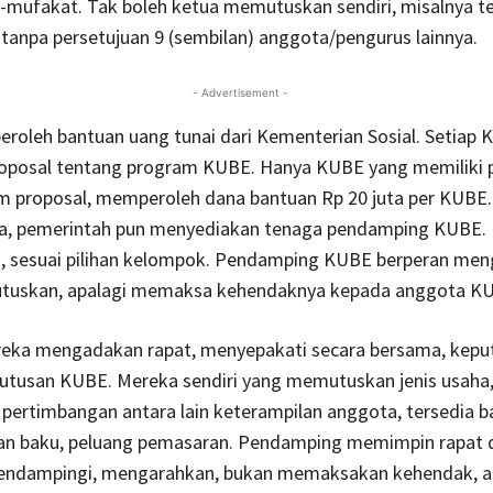
mufakat. Tak boleh ketua memutuskan sendiri, misalnya te
anpa persetujuan 9 (sembilan) anggota/pengurus lainnya.
- Advertisement -
oleh bantuan uang tunai dari Kementerian Sosial. Setiap 
posal tentang program KUBE. Hanya KUBE yang memiliki
am proposal, memperoleh dana bantuan Rp 20 juta per KUBE.
a, pemerintah pun menyediakan tenaga pendamping KUBE. 
, sesuai pilihan kelompok. Pendamping KUBE berperan men
uskan, apalagi memaksa kehendaknya kepada anggota K
reka mengadakan rapat, menyepakati secara bersama, kepu
putusan KUBE. Mereka sendiri yang memutuskan jenis usaha
pertimbangan antara lain keterampilan anggota, tersedia 
n baku, peluang pemasaran. Pendamping memimpin rapat 
endampingi, mengarahkan, bukan memaksakan kehendak, a