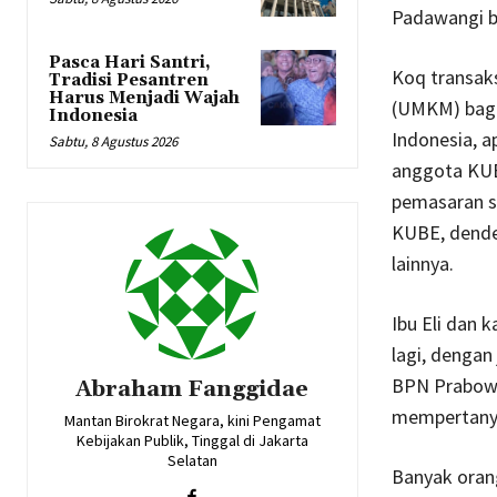
Padawangi be
Pasca Hari Santri,
Koq transaks
Tradisi Pesantren
Harus Menjadi Wajah
(UMKM) baga
Indonesia
Indonesia, a
Sabtu, 8 Agustus 2026
anggota KUB
pemasaran su
KUBE, dende
lainnya.
Ibu Eli dan 
lagi, dengan
BPN Prabowo
Abraham Fanggidae
mempertanya
Mantan Birokrat Negara, kini Pengamat
Kebijakan Publik, Tinggal di Jakarta
Selatan
Banyak orang