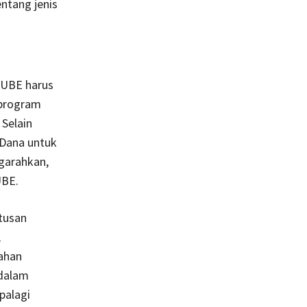
ntang jenis
KUBE harus
 program
 Selain
Dana untuk
garahkan,
UBE.
tusan
,
bahan
dalam
palagi