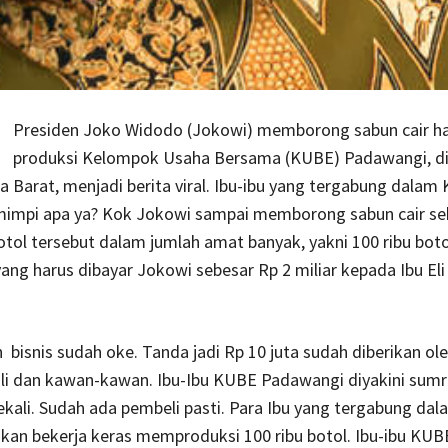
Presiden Joko Widodo (Jokowi) memborong sabun cair ha
produksi Kelompok Usaha Bersama (KUBE) Padawangi, di
a Barat, menjadi berita viral. Ibu-ibu yang tergabung dalam
impi apa ya? Kok Jokowi sampai memborong sabun cair se
botol tersebut dalam jumlah amat banyak, yakni 100 ribu botol
yang harus dibayar Jokowi sebesar Rp 2 miliar kepada Ibu Eli
bisnis sudah oke. Tanda jadi Rp 10 juta sudah diberikan ol
li dan kawan-kawan. Ibu-Ibu KUBE Padawangi diyakini sumr
kali. Sudah ada pembeli pasti. Para Ibu yang tergabung da
kan bekerja keras memproduksi 100 ribu botol. Ibu-ibu KUB