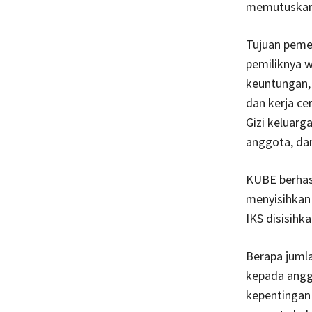
memutuskan
Tujuan peme
pemiliknya 
keuntungan,
dan kerja ce
Gizi keluarg
anggota, dan
KUBE berhas
menyisihkan 
IKS disisihk
Berapa jumla
kepada angg
kepentingan