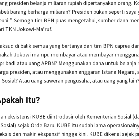
rang presiden belanja miliaran rupiah dipertanyakan orang. K
li barang berharga miliaran? Presiden bukan seperti saya
eupil”. Semoga tim BPN puas mengetahui, sumber dana me
ari TKN Jokowi-Ma’ruf.
aksud di balik semua yang bertanya dari tim BPN capres da
Apakah Jokowi mampu membayar atau membayar mengguna
 pribadi atau uang APBN? Menggunakan dana untuk belanja
arga presiden, atau menggunakan anggaran Istana Negara, 
Sosial? Atau uang saweran pengusaha, atau uang yang lain
pakah Itu?
an eksistensi KUBE diintrodusir oleh Kementerian Sosial (d
osial) sejak Orde Baru. KUBE itu sudah lama operasionalny
ksis dan makin ekspansif hingga kini. KUBE dikenal sejak 