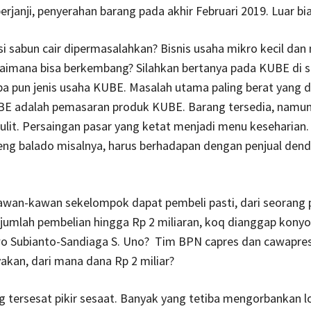
rjanji, penyerahan barang pada akhir Februari 2019. Luar bi
i sabun cair dipermasalahkan? Bisnis usaha mikro kecil da
imana bisa berkembang? Silahkan bertanya pada KUBE di s
pa pun jenis usaha KUBE. Masalah utama paling berat yang d
E adalah pemasaran produk KUBE. Barang tersedia, namu
lit. Persaingan pasar yang ketat menjadi menu keseharian
ng balado misalnya, harus berhadapan dengan penjual den
kawan-kawan sekelompok dapat pembeli pasti, dari seorang 
 jumlah pembelian hingga Rp 2 miliaran, koq dianggap konyo
 Subianto-Sandiaga S. Uno? Tim BPN capres dan cawapre
kan, dari mana dana Rp 2 miliar?
 tersesat pikir sesaat. Banyak yang tetiba mengorbankan l