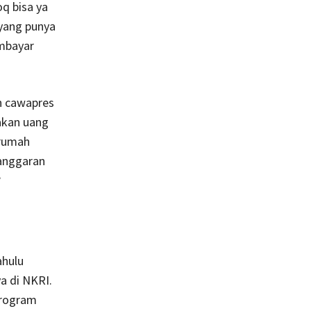
oq bisa ya
 yang punya
mbayar
n cawapres
kan uang
 rumah
anggaran
?
ahulu
a di NKRI.
program