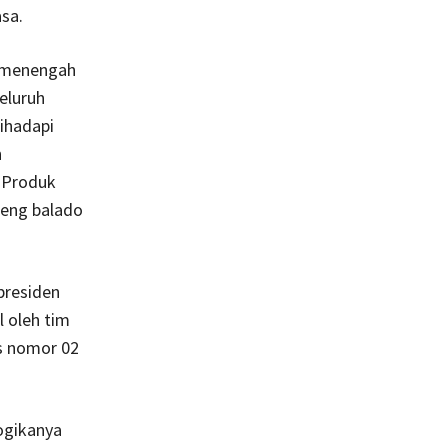
asa.
n menengah
eluruh
ihadapi
n
. Produk
deng balado
presiden
l oleh tim
s nomor 02
ogikanya