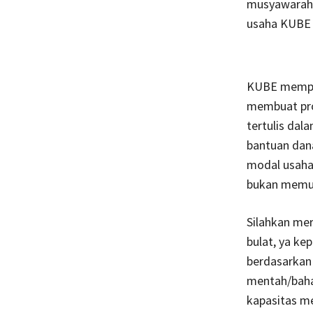
musyawarah-
usaha KUBE t
KUBE memper
membuat pro
tertulis dal
bantuan dan
modal usaha
bukan memut
Silahkan me
bulat, ya ke
berdasarkan 
mentah/baha
kapasitas m