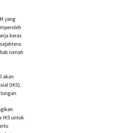
KM yang
emperoleh
rja keras
sejahtera.
rehab rumah
l akan
ial (IKS).
ntungan.
agikan
 IKS untuk
antu