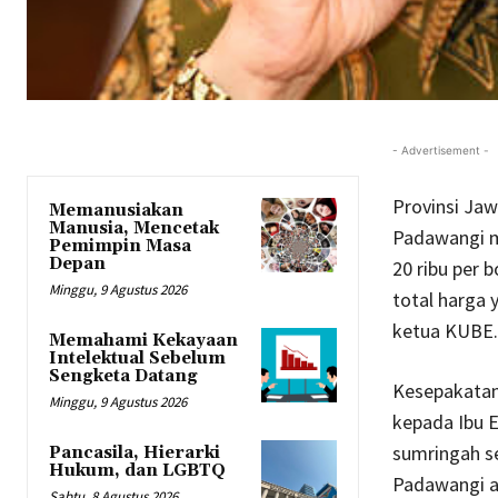
- Advertisement -
Provinsi Jaw
Memanusiakan
Manusia, Mencetak
Padawangi m
Pemimpin Masa
Depan
20 ribu per 
Minggu, 9 Agustus 2026
total harga 
ketua KUBE.
Memahami Kekayaan
Intelektual Sebelum
Sengketa Datang
Kesepakatan 
Minggu, 9 Agustus 2026
kepada Ibu E
sumringah se
Pancasila, Hierarki
Hukum, dan LGBTQ
Padawangi a
Sabtu, 8 Agustus 2026