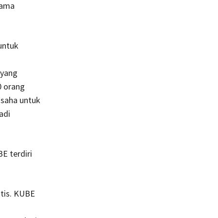
nama
untuk
 yang
0 orang
usaha untuk
adi
 terdiri
tis. KUBE