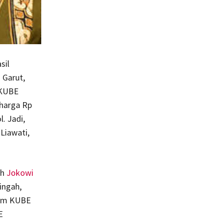
sil
 Garut,
 KUBE
harga Rp
. Jadi,
 Liawati,
eh
Jokowi
ingah,
lam KUBE
E