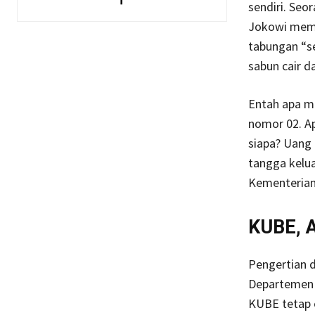
sendiri. Seo
Jokowi membe
tabungan “s
sabun cair d
Entah apa m
nomor 02. 
siapa? Uang
tangga kelu
Kementerian 
KUBE, A
Pengertian d
Departemen S
KUBE tetap e