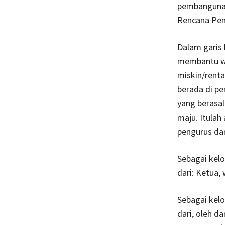
pembangunan
Rencana Pem
Dalam garis
membantu wa
miskin/rent
berada di pe
yang berasal
maju. Itulah
pengurus da
Sebagai kel
dari: Ketua,
Sebagai kel
dari, oleh d