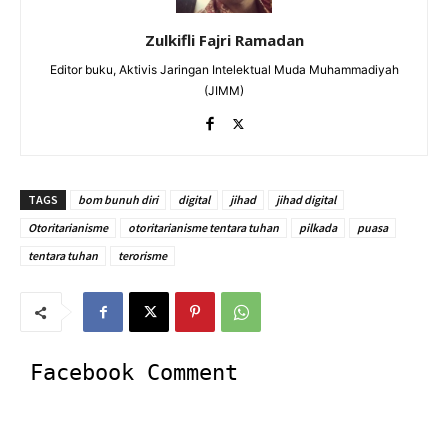
Zulkifli Fajri Ramadan
Editor buku, Aktivis Jaringan Intelektual Muda Muhammadiyah
(JIMM)
TAGS
bom bunuh diri
digital
jihad
jihad digital
Otoritarianisme
otoritarianisme tentara tuhan
pilkada
puasa
tentara tuhan
terorisme
Facebook Comment