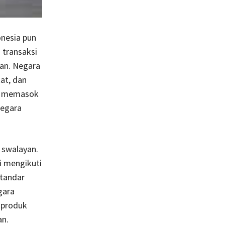
onesia pun
transaksi
kan. Negara
kat, dan
ia memasok
negara
 swalayan.
i mengikuti
standar
gara
 produk
an.