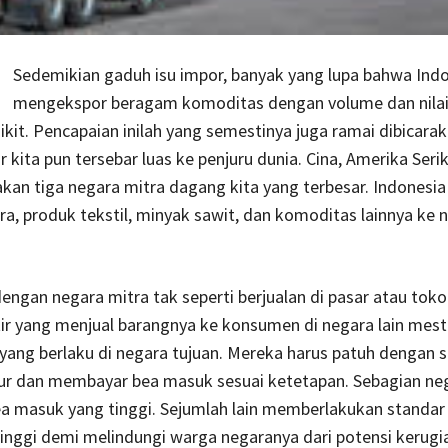
Sedemikian gaduh isu impor, banyak yang lupa bahwa Ind
mengekspor beragam komoditas dengan volume dan nilai 
ikit. Pencapaian inilah yang semestinya juga ramai dibicara
r kita pun tersebar luas ke penjuru dunia. Cina, Amerika Seri
akan tiga negara mitra dagang kita yang terbesar. Indones
ara, produk tekstil, minyak sawit, dan komoditas lainnya ke 
ngan negara mitra tak seperti berjualan di pasar atau toko
ir yang menjual barangnya ke konsumen di negara lain mest
yang berlaku di negara tujuan. Mereka harus patuh dengan 
ur dan membayar bea masuk sesuai ketetapan. Sebagian ne
 masuk yang tinggi. Sejumlah lain memberlakukan standar
inggi demi melindungi warga negaranya dari potensi kerugi