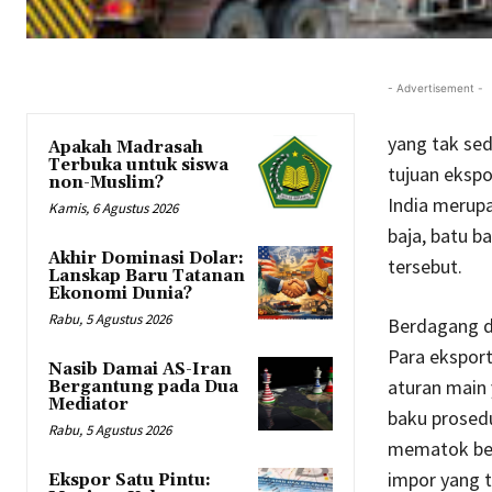
- Advertisement -
yang tak sed
Apakah Madrasah
Terbuka untuk siswa
tujuan ekspo
non-Muslim?
India merup
Kamis, 6 Agustus 2026
baja, batu b
Akhir Dominasi Dolar:
tersebut.
Lanskap Baru Tatanan
Ekonomi Dunia?
Rabu, 5 Agustus 2026
Berdagang de
Para eksport
Nasib Damai AS-Iran
aturan main 
Bergantung pada Dua
Mediator
baku prosed
Rabu, 5 Agustus 2026
mematok bea
impor yang t
Ekspor Satu Pintu: