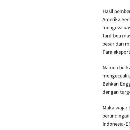
Hasil pember
Amerika Ser
mengevaluas
tarif bea ma
besar dari m
Para ekspor
Namun berka
mengecualika
Bahkan Engga
dengan targe
Maka wajar 
perundingan:
Indonesia-EF