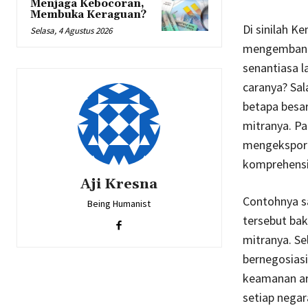
Menjaga Kebocoran,
Membuka Keraguan?
Di sinilah K
Selasa, 4 Agustus 2026
mengemban t
senantiasa 
caranya? Sal
betapa besa
mitranya. Pa
mengekspor d
komprehensif
Aji Kresna
Contohnya s
Being Humanist
tersebut ba
mitranya. Se
bernegosiasi
keamanan ar
setiap nega