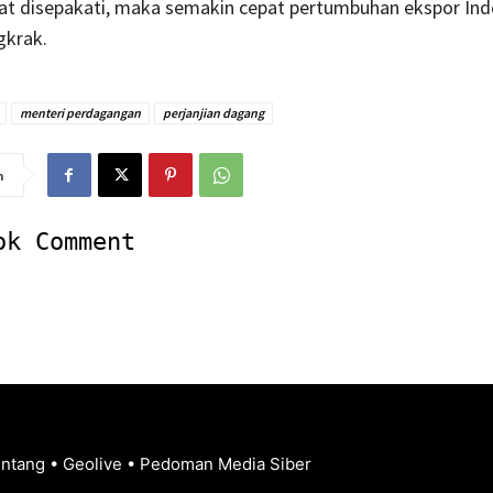
at disepakati, maka semakin cepat pertumbuhan ekspor Ind
gkrak.
menteri perdagangan
perjanjian dagang
n
ok Comment
entang
•
Geolive
•
Pedoman Media Siber