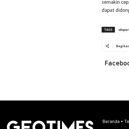
semakin cep
dapat didon
TAGS
ekspor
Bagika
Facebo
Beranda
•
T