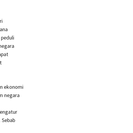
ri
mana
 peduli
negara
apat
t
an ekonomi
am negara
mengatur
. Sebab