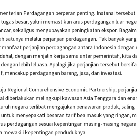
ementerian Perdagangan berperan penting. Instansi tersebut
ugas besar, yakni memastikan arus perdagangan luar nege
lancar, sekaligus mengupayakan peningkatan ekspor. Bagai
ah satunya melalui perjanjian perdagangan. Tak banyak yang
r manfaat perjanjian perdagangan antara Indonesia dengan 
dahal, dengan menjalin kerja sama antar pemerintah, kita d
engan lebih leluasa. Apalagi jika perjanjian tersebut bersifa
, mencakup perdagangan barang, jasa, dan investasi.
aja Regional Comprehensive Economic Partnership, perjanji
kal diberlakukan melingkupi kawasan Asia Tenggara dan en
luruh negara terlibat mengajukan penawaran produk, saling
 untuk menyepakati besaran tarif bea masuk yang ringan, 
us perdagangan sesuai kepentingan masing-masing negara
ra mewakili kepentingan penduduknya.