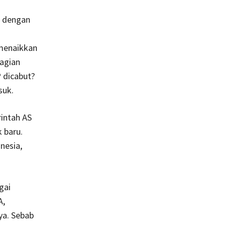
dengan
 menaikkan
bagian
 dicabut?
suk.
intah AS
 baru.
nesia,
gai
A,
ya. Sebab