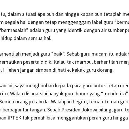
itu, dalam situasi apa pun dan hingga kapan pun tetaplah me
am segala hal dengan tetap menggenggam label guru “berma
“bermasalah” adalah guru yang identik dengan air sumber p
 hidup dalam semua hal.
erhentilah menjadi guru “baik”. Sebab guru macam itu adal
ematikan peserta didik. Kalau tak mampu, berhentilah men
! Heheh jangan simpan di hati e, kakak guru dorang.
san ini, saya menghimbau kepada para guru untuk tetap men
a itu. Walau disana-sini banyak guru honor yang “menderita”
Semua orang ju tahu la. Walaupun begitu, teman-teman guru
 berbagai tantangan. Sebab Presiden Jokowi bilang, guru t
uan IPTEK tak pernah bisa menggantikan peran guru hingga 