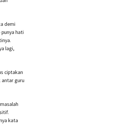
 dan
ta demi
 punya hati
inya.
a lagi,
us ciptakan
 antar guru
 masalah
itif.
nya kata