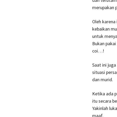
dan terutama
merupakan p
Oleh karena 
kebaikan mur
untuk menyay
Bukan pakai 
coi…!
Saat ini jug
situasi pers
dan murid.
Ketika ada 
itu secara b
Yakinlah luk
maaf.