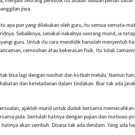
, menjadi seorang pendidik itu adalah sebuah pilihan sadar
anggilan jiwa.
itu apa pun yang dilakukan oleh guru, itu semua semata-ma
idnya. Sebaliknya, senakal-nakalnya seorang murid, ia tetap
angi guru. Untuk itu cara mendidik haruslah menyentuh hat
ancaman, cemoohan atau kekerasan fisik. Itu tidak zamanny
a tak bisa lagi dengan nasihat dan kotbah melulu. Namun har
ahabatan dan keteladanan dalam tindakan. Biar tak ada jarak
persoalan, ajaklah murid untuk duduk bersama memecahkan
ersama pula. Sentulah hatinya dengan pujian dan motivasi pos
a hatinya akan sembuh. Disana tak ada dendam. Yang ada ha