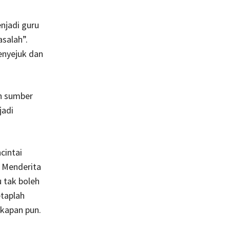
njadi guru
salah”.
enyejuk dan
ah sumber
jadi
cintai
. Menderita
 tak boleh
etaplah
kapan pun.