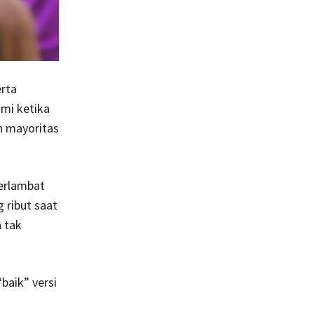
erta
ami ketika
n mayoritas
terlambat
 ribut saat
 tak
baik” versi