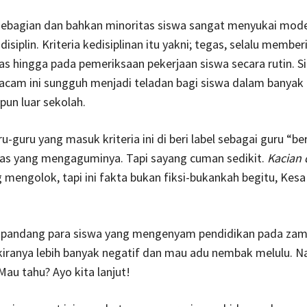
sebagian dan bahkan minoritas siswa sangat menyukai mode
isiplin. Kriteria kedisiplinan itu yakni; tegas, selalu member
as hingga pada pemeriksaan pekerjaan siswa secara rutin. S
cam ini sungguh menjadi teladan bagi siswa dalam banyak h
un luar sekolah.
u-guru yang masuk kriteria ini di beri label sebagai guru “b
itas yang mengaguminya. Tapi sayang cuman sedikit.
Kacian 
 mengolok, tapi ini fakta bukan fiksi-bukankah begitu, Kes
t pandang para siswa yang mengenyam pendidikan pada za
ikiranya lebih banyak negatif dan mau adu nembak melulu. 
Mau tahu? Ayo kita lanjut!