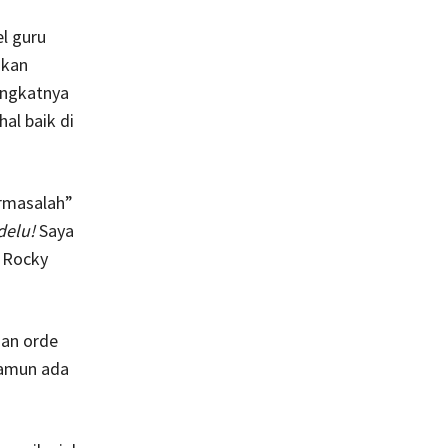
l guru
ikan
ingkatnya
al baik di
ermasalah”
delu!
Saya
a Rocky
man orde
Namun ada