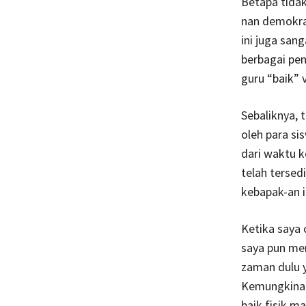
Betapa tidak
nan demokrat
ini juga san
berbagai pen
guru “baik” 
Sebaliknya, 
oleh para si
dari waktu k
telah tersed
kebapak-an i
Ketika saya
saya pun me
zaman dulu y
Kemungkinan 
baik fisik ma