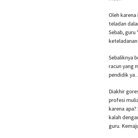
Oleh karena 
teladan dal
Sebab, guru 
keteladanan
Sebaliknya b
racun yang m
pendidik ya…
Diakhir gore
profesi muli
karena apa? 
kalah dengan
guru. Kemaj