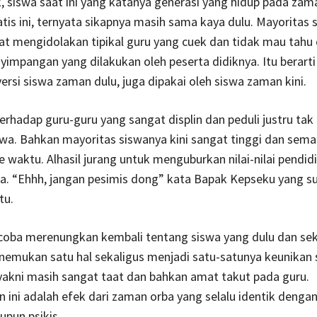
, siswa saat ini yang katanya generasi yang hidup pada zama
is ini, ternyata sikapnya masih sama kaya dulu. Mayoritas 
gat mengidolakan tipikal guru yang cuek dan tidak mau tahu
yimpangan yang dilakukan oleh peserta didiknya. Itu berart
versi siswa zaman dulu, juga dipakai oleh siswa zaman kini.
terhadap guru-guru yang sangat displin dan peduli justru tak
swa. Bahkan mayoritas siswanya kini sangat tinggi dan semak
e waktu. Alhasil jurang untuk menguburkan nilai-nilai pendid
ia. “Ehhh, jangan pesimis dong” kata Bapak Kepseku yang 
tu.
 coba merenungkan kembali tentang siswa yang dulu dan se
nemukan satu hal sekaligus menjadi satu-satunya keunikan 
akni masih sangat taat dan bahkan amat takut pada guru.
ini adalah efek dari zaman orba yang selalu identik denga
upun psikis.