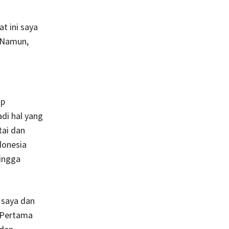
t ini saya
. Namun,
ap
di hal yang
tai dan
donesia
hingga
 saya dan
. Pertama