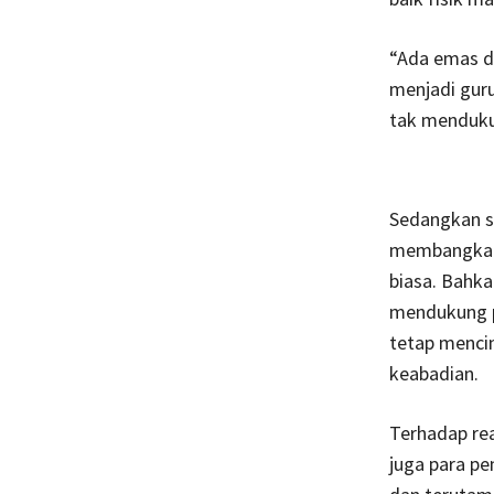
“Ada emas di
menjadi guru
tak mendukun
Sedangkan s
membangkang
biasa. Bahka
mendukung pr
tetap mencin
keabadian.
Terhadap rea
juga para pe