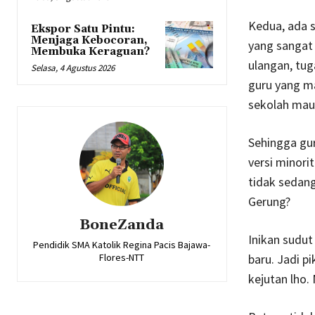
Kedua, ada 
Ekspor Satu Pintu:
Menjaga Kebocoran,
yang sangat d
Membuka Keraguan?
ulangan, tug
Selasa, 4 Agustus 2026
guru yang ma
sekolah maup
Sehingga gur
versi minor
tidak sedang
Gerung?
BoneZanda
Inikan sudu
Pendidik SMA Katolik Regina Pacis Bajawa-
Flores-NTT
baru. Jadi p
kejutan lho. 