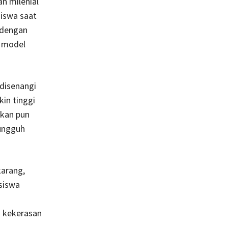
n milenial
siswa saat
 dengan
i model
 disenangi
in tinggi
ikan pun
sungguh
karang,
siswa
n kekerasan