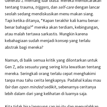
Generasi Z memang luar biasa. Mereka membicarakan
tentang trauma,
triggers
, dan
self-care
dengan lancar
seolah sedang mendiskusikan menu makan siang.
Tapi ketika ditanya, “Kapan terakhir kali kamu benar-
benar bahagia?” mereka akan terdiam, kebingungan,
atau malah tertawa sarkastis. Mungkin karena
kebahagiaan sudah menjadi konsep yang terlalu
abstrak bagi mereka?
Namun, di balik semua kritik yang dilontarkan untuk
Gen Z, ada sesuatu yang sering kita lewatkan tentang
mereka. Seringkali orang terlalu cepat menghakimi
tanpa mau tahu cerita lengkapnya. Padahal kalau mau
fair
dan
open minded
sedikit, sebenarnya ceritanya
lebih dalam dari yang kelihatan di luarnya saja.
Kita tidak bisa langsung cap ini-itu dan menyalahkan