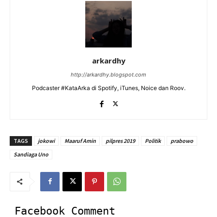
arkardhy
http://arkardhy.blogspot.com
Podcaster #KataArka di Spotify, iTunes, Noice dan Roov.
TAGS
jokowi
Maaruf Amin
pilpres 2019
Politik
prabowo
Sandiaga Uno
Facebook Comment