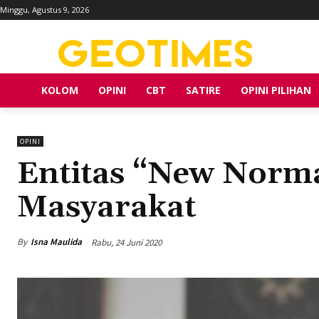
Minggu, Agustus 9, 2026
KOLOM
OPINI
CBT
SATIRE
OPINI PILIHAN
OPINI
Entitas “New Norma
Masyarakat
By
Isna Maulida
Rabu, 24 Juni 2020