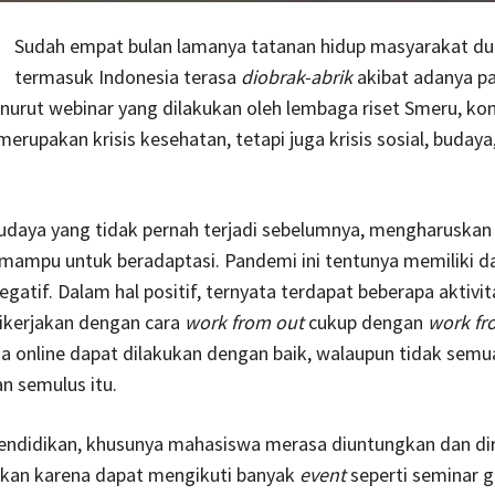
Sudah empat bulan lamanya tatanan hidup masyarakat du
termasuk Indonesia terasa
diobrak-abrik
akibat adanya p
nurut webinar yang dilakukan oleh lembaga riset Smeru, kond
merupakan krisis kesehatan, tetapi juga krisis sosial, budaya
daya yang tidak pernah terjadi sebelumnya, mengharuskan
mampu untuk beradaptasi. Pandemi ini tentunya memiliki 
negatif. Dalam hal positif, ternyata terdapat beberapa aktivi
dikerjakan dengan cara
work from out
cukup dengan
work f
a online dapat dilakukan dengan baik, walaupun tidak semu
an semulus itu.
pendidikan, khusunya mahasiswa merasa diuntungkan dan dir
an karena dapat mengikuti banyak
event
seperti seminar g