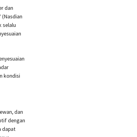
er dan
 (Nasdian
 selalu
nyesuaian
enyesuaian
adar
n kondisi
hewan, dan
ptif dengan
a dapat