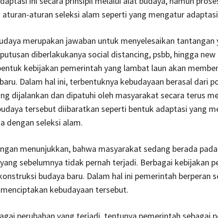
aptasi ini secara prinsipil melalui alat budaya, namun pros
 aturan-aturan seleksi alam seperti yang mengatur adaptasi 
udaya merupakan jawaban untuk menyelesaikan tantangan 
eputusan diberlakukanya social distancing, psbb, hingga new
entuk kebijakan pemerintah yang lambat laun akan membe
aru. Dalam hal ini, terbentuknya kebudayaan berasal dari p
ng dijalankan dan dipatuhi oleh masyarakat secara terus m
daya tersebut diibaratkan seperti bentuk adaptasi yang me
 dengan seleksi alam.
pangan menunjukkan, bahwa masyarakat sedang berada pada 
yang sebelumnya tidak pernah terjadi. Berbagai kebijakan 
nstruksi budaya baru. Dalam hal ini pemerintah berperan s
 menciptakan kebudayaan tersebut.
agai perubahan yang terjadi, tentunya pemerintah sebagai