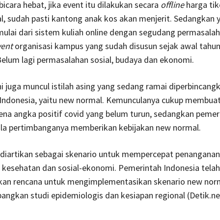
cara hebat, jika event itu dilakukan secara
offline
harga tik
, sudah pasti kantong anak kos akan menjerit. Sedangkan 
ulai dari sistem kuliah online dengan segudang permasala
vent
organisasi kampus yang sudah disusun sejak awal tahun
Belum lagi permasalahan sosial, budaya dan ekonomi.
ini juga muncul istilah asing yang sedang ramai diperbincang
Indonesia, yaitu new normal. Kemunculanya cukup membuat
rena angka positif covid yang belum turun, sedangkan pemer
la pertimbanganya memberikan kebijakan new normal.
diartikan sebagai skenario untuk mempercepat penangana
 kesehatan dan sosial-ekonomi. Pemerintah Indonesia telah
 rencana untuk mengimplementasikan skenario new nor
ngkan studi epidemiologis dan kesiapan regional (Detik.n