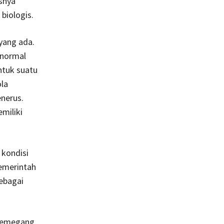
esnya
biologis.
yang ada.
 normal
ntuk suatu
ola
enerus.
miliki
kondisi
pemerintah
ebagai
 pemegang