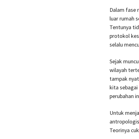
Dalam fase n
luar rumah s
Tentunya ti
protokol ke
selalu mencu
Sejak muncu
wilayah tert
tampak nyata
kita sebagai
perubahan in
Untuk menja
antropologis
Teorinya cuk