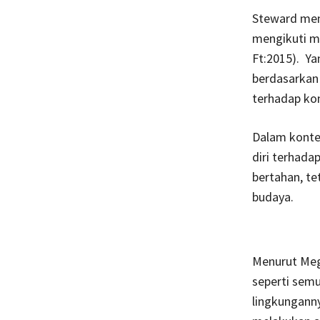
Steward men
mengikuti m
Ft:2015). Ya
berdasarkan
terhadap kon
Dalam konte
diri terhada
bertahan, t
budaya.
Menurut Meg
seperti sem
lingkungann