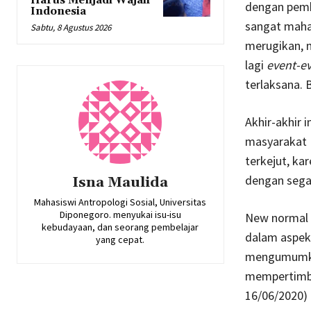
Harus Menjadi Wajah
dengan pembi
Indonesia
sangat mahal
Sabtu, 8 Agustus 2026
merugikan, m
lagi
event-e
terlaksana. 
Akhir-akhir 
masyarakat 
terkejut, ka
dengan sega
Isna Maulida
Mahasiswi Antropologi Sosial, Universitas
Diponegoro. menyukai isu-isu
New normal 
kebudayaan, dan seorang pembelajar
dalam aspek
yang cepat.
mengumumkan
mempertimba
16/06/2020)