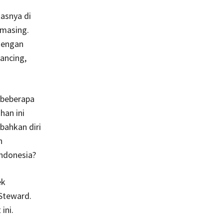
asnya di
-masing.
dengan
ancing,
 beberapa
han ini
bahkan diri
n
Indonesia?
ek
 Steward.
ini.