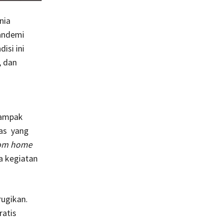
nia
andemi
isi ini
, dan
dampak
tas yang
rom home
a kegiatan
ugikan.
ratis