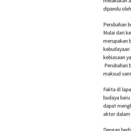
melakukan ad
dipandu oleh
Perubahan b
Mulai dari k
merupakan b
kebudayaan b
kebiasaan ya
Perubahan bu
maksud sama
Fakta di la
budaya baru 
dapat mengko
aktor dalam
Dengan berb