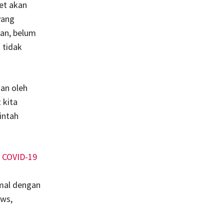
et akan
yang
han, belum
 tidak
kan oleh
 kita
intah
n
COVID-19
mal dengan
ews,