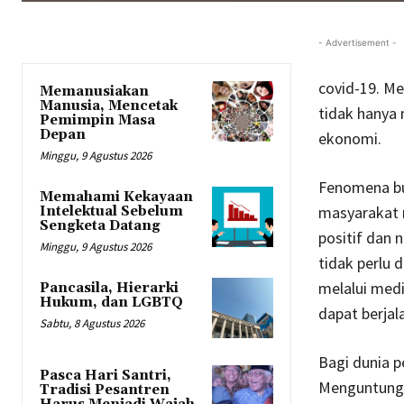
- Advertisement -
covid-19. Me
Memanusiakan
Manusia, Mencetak
tidak hanya 
Pemimpin Masa
Depan
ekonomi.
Minggu, 9 Agustus 2026
Fenomena bu
Memahami Kekayaan
masyarakat 
Intelektual Sebelum
Sengketa Datang
positif dan 
Minggu, 9 Agustus 2026
tidak perlu 
melalui medi
Pancasila, Hierarki
Hukum, dan LGBTQ
dapat berjal
Sabtu, 8 Agustus 2026
Bagi dunia 
Pasca Hari Santri,
Menguntungk
Tradisi Pesantren