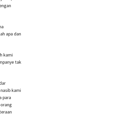
dengan
na
lah apa dan
ah kami
ampanye tak
dar
 nasib kami
a para
g-orang
teraan