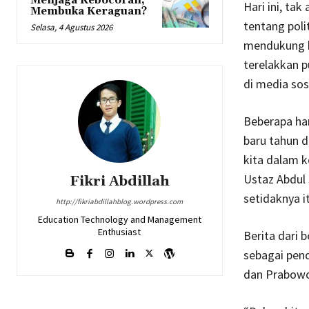
Menjaga Kebocoran,
Hari ini, ta
Membuka Keraguan?
tentang poli
Selasa, 4 Agustus 2026
mendukung ki
terelakkan p
di media sosi
Beberapa har
baru tahun 
kita dalam 
Ustaz Abdul
Fikri Abdillah
setidaknya i
http://fikriabdillahblog.wordpress.com
Education Technology and Management
Enthusiast
Berita dari
sebagai pend
dan Prabowo