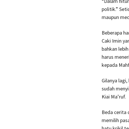
“Dalam hitun
politik.” Set
maupun med
Beberapa har
Caki Imin y
bahkan lebih 
harus mener
kepada Mah
Gilanya lagi
sudah menyia
Kiai Ma’ruf.
Beda cerita 
memilih pas
batu krikil 