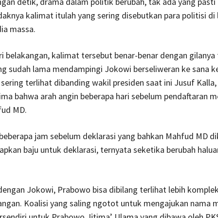
gan detik, drama dalam politik berubah, tak ada yang pasti
idaknya kalimat itulah yang sering disebutkan para politisi di
ia massa.
i belakangan, kalimat tersebut benar-benar dengan gilanya t
ang sudah lama mendampingi Jokowi berseliweran ke sana k
sering terlihat dibanding wakil presiden saat ini Jusuf Kalla,
ima bahwa arah angin beberapa hari sebelum pendaftaran 
fud MD.
, beberapa jam sebelum deklarasi yang bahkan Mahfud MD d
pkan baju untuk deklarasi, ternyata seketika berubah halu
dengan Jokowi, Prabowo bisa dibilang terlihat lebih komple
angan. Koalisi yang saling ngotot untuk mengajukan nama 
tersendiri untuk Prabowo. Ijtima’ Ulama yang dibawa oleh PK