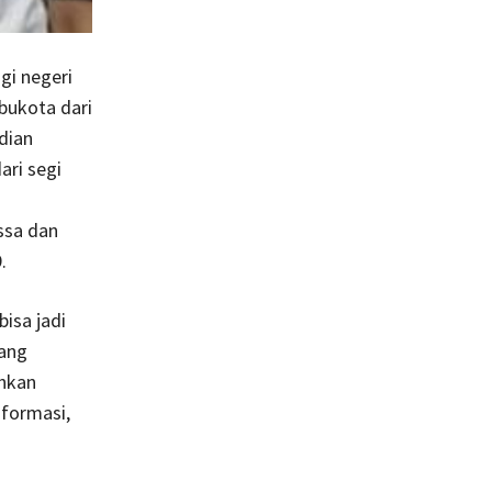
gi negeri
ibukota dari
dian
ri segi
ssa dan
.
isa jadi
yang
ahkan
nformasi,