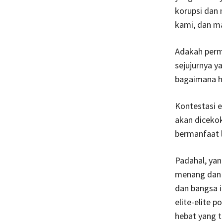
korupsi dan
kami, dan ma
Adakah perma
sejujurnya y
bagaimana h
Kontestasi e
akan diceko
bermanfaat l
Padahal, yan
menang dan 
dan bangsa 
elite-elite 
hebat yang t