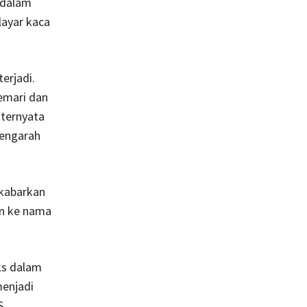
 dalam
 layar kaca
erjadi.
emari dan
 ternyata
mengarah
ikabarkan
an ke nama
ks dalam
menjadi
S