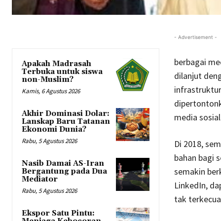
- Advertisement -
berbagai med
Apakah Madrasah
Terbuka untuk siswa
dilanjut de
non-Muslim?
infrastruktur
Kamis, 6 Agustus 2026
dipertontonk
Akhir Dominasi Dolar:
media sosial
Lanskap Baru Tatanan
Ekonomi Dunia?
Rabu, 5 Agustus 2026
Di 2018, sem
bahan bagi s
Nasib Damai AS-Iran
semakin ber
Bergantung pada Dua
Mediator
LinkedIn, da
Rabu, 5 Agustus 2026
tak terkecual
Ekspor Satu Pintu: