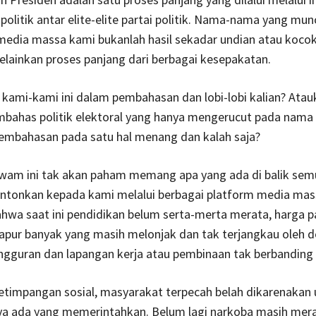
 politik antar elite-elite partai politik. Nama-nama yang munc
 media massa kami bukanlah hasil sekadar undian atau kocok
melainkan proses panjang dari berbagai kesepakatan.
 kami-kami ini dalam pembahasan dan lobi-lobi kalian? Ata
bahas politik elektoral yang hanya mengerucut pada nama 
pembahasan pada satu hal menang dan kalah saja?
wam ini tak akan paham memang apa yang ada di balik se
ontonkan kepada kami melalui berbagai platform media mas
hwa saat ini pendidikan belum serta-merta merata, harga 
apur banyak yang masih melonjak dan tak terjangkau oleh 
gguran dan lapangan kerja atau pembinaan tak berbanding 
etimpangan sosial, masyarakat terpecah belah dikarenakan 
ya ada yang memerintahkan. Belum lagi narkoba masih meraj