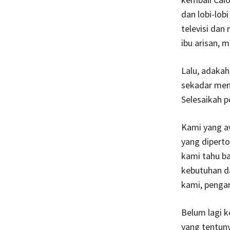
dan lobi-lobi
televisi dan
ibu arisan, 
Lalu, adakah
sekadar mem
Selesaikah 
Kami yang a
yang dipert
kami tahu ba
kebutuhan d
kami, pengan
Belum lagi k
yang tentun