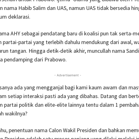
n nama Habib Salim dan UAS, namun UAS tidak bersedia hin
lum deklarasi.
ma AHY sebagai pendatang baru di koalisi pun tak serta-m
h partai-partai yang terlebih dahulu mendukung dari awal, 
run tangan. Hingga detik-detik akhir, muncullah nama Sand
a pendamping dari Prabowo.
- Advertisement -
rasanya ada yang mengganjal bagi kami kaum awam dan mas
alam setiap interaksi pasti ada yang dibahas. Datang dan be
partai politik dan elite-elite lainnya tentu dalam 1 pembah
ah wakilnya?
ahu, penentuan nama Calon Wakil Presiden dan bahkan mem
n Presiden adalah satu proses panjang yang dilalui melalui i