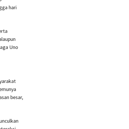
gga hari
erta
walaupun
iaga Uno
yarakat
rtemunya
asan besar,
unculkan
nteraksi