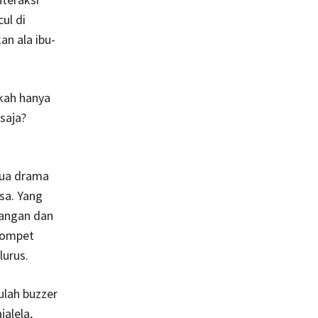
ul di
an ala ibu-
ukah hanya
saja?
mua drama
sa. Yang
pangan dan
dompet
lurus.
ulah buzzer
alela,