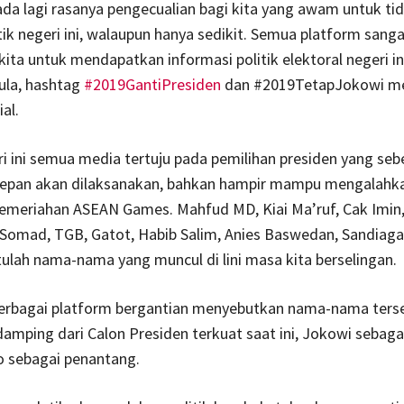
k ada lagi rasanya pengecualian bagi kita yang awam untuk ti
tik negeri ini, walaupun hanya sedikit. Semua platform sang
ta untuk mendapatkan informasi politik elektoral negeri in
ula, hashtag
#2019GantiPresiden
dan #2019TetapJokowi men
al.
i ini semua media tertuju pada pemilihan presiden yang seb
depan akan dilaksanakan, bahkan hampir mampu mengalahk
kemeriahan ASEAN Games. Mahfud MD, Kiai Ma’ruf, Cak Imin,
 Somad, TGB, Gatot, Habib Salim, Anies Baswedan, Sandiaga
tulah nama-nama yang muncul di lini masa kita berselingan.
 berbagai platform bergantian menyebutkan nama-nama ters
amping dari Calon Presiden terkuat saat ini, Jokowi sebag
 sebagai penantang.