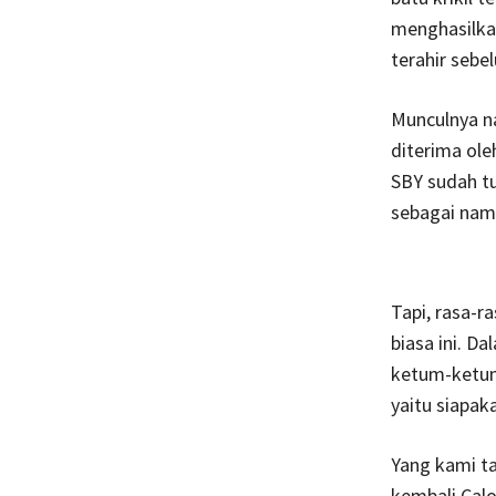
menghasilka
terahir sebe
Munculnya na
diterima ole
SBY sudah tu
sebagai nam
Tapi, rasa-
biasa ini. D
ketum-ketum 
yaitu siapak
Yang kami t
kembali Calo