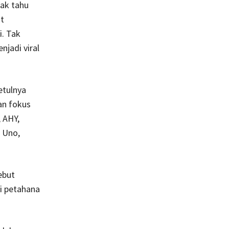
dak tahu
at
i. Tak
jadi viral
etulnya
an fokus
 AHY,
 Uno,
ebut
ai petahana