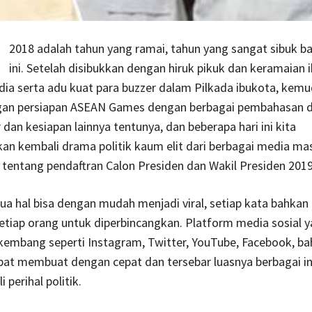
2018 adalah tahun yang ramai, tahun yang sangat sibuk ba
ini. Setelah disibukkan dengan hiruk pikuk dan keramaian 
ia serta adu kuat para buzzer dalam Pilkada ibukota, kemu
ngan persiapan ASEAN Games dengan berbagai pembahasan da
 dan kesiapan lainnya tentunya, dan beberapa hari ini kita
an kembali drama politik kaum elit dari berbagai media ma
 tentang pendaftran Calon Presiden dan Wakil Presiden 2019
ua hal bisa dengan mudah menjadi viral, setiap kata bahkan b
etiap orang untuk diperbincangkan. Platform media sosial 
kembang seperti Instagram, Twitter, YouTube, Facebook, b
pat membuat dengan cepat dan tersebar luasnya berbagai i
i perihal politik.