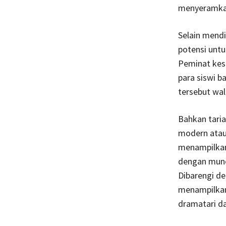
menyeramka
Selain mendi
potensi untu
Peminat kese
para siswi ba
tersebut wal
Bahkan tarian
modern ata
menampilk
dengan munc
Dibarengi d
menampilkan 
dramatari da