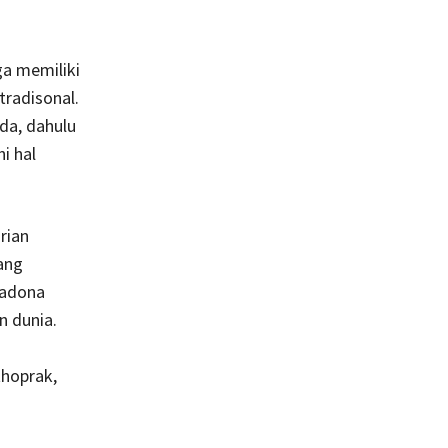
ga memiliki
tradisonal.
da, dahulu
i hal
rian
yang
madona
n dunia.
thoprak,