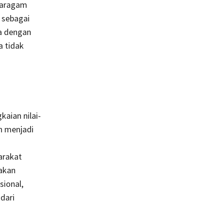
karagam
 sebagai
a dengan
a tidak
aian nilai-
n menjadi
arakat
akan
sional,
dari