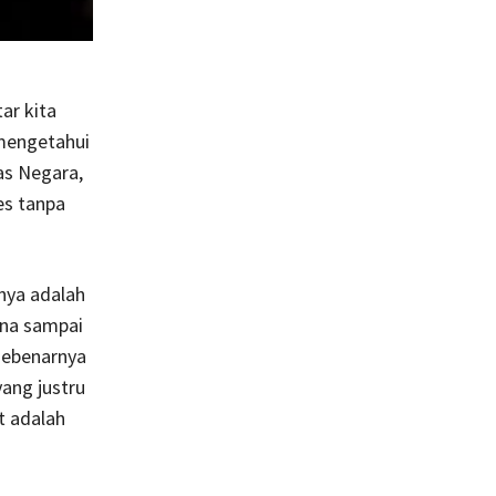
ar kita
 mengetahui
tas Negara,
es tanpa
nya adalah
ena sampai
 sebenarnya
yang justru
t adalah