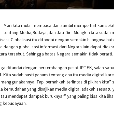
Mari kita mulai membaca dan sambil memperhatikan sekit
tentang Media,Budaya, dan Jati Diri. Mungkin kita sudah
alisasi. Globalisasi itu ditandai dengan semakin hilangnya ba
a dengan globalisasi informasi dari Negara lain dapat diaks
ara tersebut. Sehingga batas Negara semakin tidak berarti.
juga ditandai dengan perkembangan pesat IPTEK, salah satu
l. Kita sudah pasti paham tentang apa itu media digital kar
ta menggunakannya. Tapi pernahkah terlintas di pikiran kita”
ala kemudahan yang disajikan media digital adakah sesuatu 
tau mendapat dampak buruknya?” yang paling bisa kita liha
g kebudayaan.