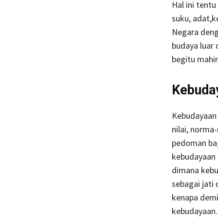
Hal ini tent
suku, adat,k
Negara deng
budaya luar 
begitu mahir
Kebuday
Kebudayaan a
nilai, norma
pedoman bag
kebudayaan i
dimana kebu
sebagai jati 
kenapa demik
kebudayaan.