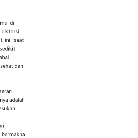
emui di
 distorsi
i ini “saat
 sedikit
ahal
asehat dan
seran
nya adalah
asukan
ri
i bermakna