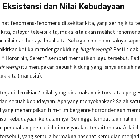
i Eksistensi dan Nilai Kebudayaan
lihat fenomena-fenomena di sekitar kita, yang sering kita t
kita, di layar televisi kita, maka kita akan melihat fenomena
n nilai dari budaya lokal kita. Sebagai contoh misalnya sepert
 pikirkan ketika mendengar kidung
lingsir wengi
? Pasti tidak
r “ Horor nih, Serem” sembari mematikan lagu tersebut. Pad
sir wengi
itu merupakan sebuah kidung yang isinya adalah n
uk kita (manusia).
terjadi demikian? Inilah yang dinamakan distorsi atau perge
 dari sebuah kebudayaan. Apa yang menyebabkan? Salah satu
al yang menampilkan film-film bergenre horror dengan mem
nsur kebudayaan ke dalamnya. Sehingga lambat laun hal ini
perubahan persepsi dari masyarakat terkait makna/nilai da
tersebut, yang semula bermakna nasehat kemudian menjad