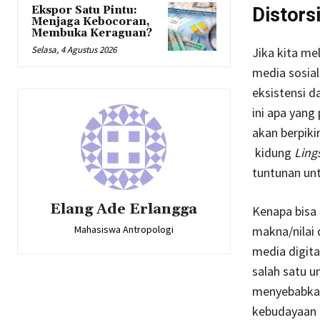
Ekspor Satu Pintu:
Distors
Menjaga Kebocoran,
Membuka Keraguan?
Selasa, 4 Agustus 2026
Jika kita me
media sosial 
eksistensi da
ini apa yang
akan berpiki
kidung
Ling
tuntunan unt
Elang Ade Erlangga
Kenapa bisa 
Mahasiswa Antropologi
makna/nilai
media digit
salah satu u
menyebabkan 
kebudayaan 