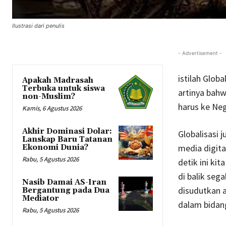
Ilustrasi dari penulis
- Advertisement -
istilah Glob
Apakah Madrasah
Terbuka untuk siswa
artinya bahw
non-Muslim?
harus ke Neg
Kamis, 6 Agustus 2026
Akhir Dominasi Dolar:
Globalisasi 
Lanskap Baru Tatanan
media digita
Ekonomi Dunia?
Rabu, 5 Agustus 2026
detik ini ki
di balik seg
Nasib Damai AS-Iran
disudutkan a
Bergantung pada Dua
Mediator
dalam bidan
Rabu, 5 Agustus 2026