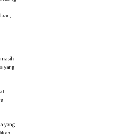
daan,
g masih
a yang
at
ra
sa yang
dikan