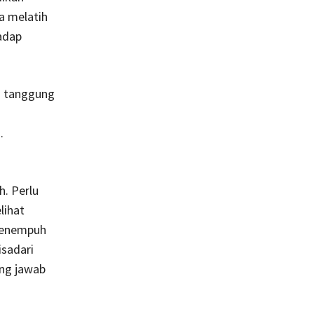
a melatih
adap
i tanggung
.
h. Perlu
lihat
 menempuh
isadari
ng jawab