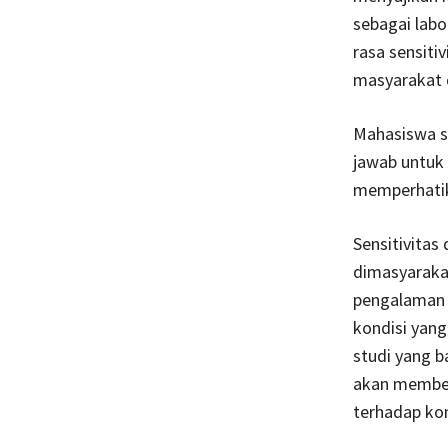
sebagai labo
rasa sensiti
masyarakat d
Mahasiswa s
jawab untuk 
memperhatik
Sensitivitas
dimasyarakat
pengalaman 
kondisi yan
studi yang ba
akan member
terhadap ko