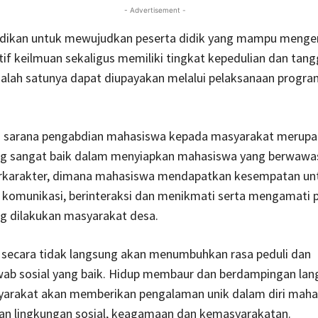
- Advertisement -
didikan untuk mewujudkan peserta didik yang mampu men
tif keilmuan sekaligus memiliki tingkat kepedulian dan tan
salah satunya dapat diupayakan melalui pelaksanaan progr
 sarana pengabdian mahasiswa kepada masyarakat merup
g sangat baik dalam menyiapkan mahasiswa yang berwawas
erkarakter, dimana mahasiswa mendapatkan kesempatan unt
omunikasi, berinteraksi dan menikmati serta mengamati p
ng dilakukan masyarakat desa.
t secara tidak langsung akan menumbuhkan rasa peduli dan
ab sosial yang baik. Hidup membaur dan berdampingan lan
arakat akan memberikan pengalaman unik dalam diri maha
gan lingkungan sosial, keagamaan dan kemasyarakatan.