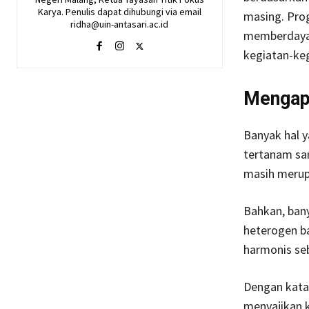
Karya. Penulis dapat dihubungi via email
masing. Pro
ridha@uin-antasari.ac.id
memberdayak
kegiatan-ke
Mengap
Banyak hal y
tertanam sa
masih merupa
Bahkan, ban
heterogen b
harmonis seb
Dengan kata
menyajikan 