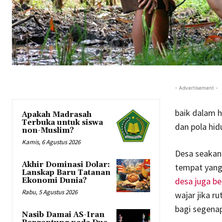
- Advertisement -
baik dalam 
Apakah Madrasah
Terbuka untuk siswa
dan pola hid
non-Muslim?
Kamis, 6 Agustus 2026
Desa seakan
Akhir Dominasi Dolar:
tempat yang 
Lanskap Baru Tatanan
desa juga b
Ekonomi Dunia?
Rabu, 5 Agustus 2026
wajar jika r
bagi segenap
Nasib Damai AS-Iran