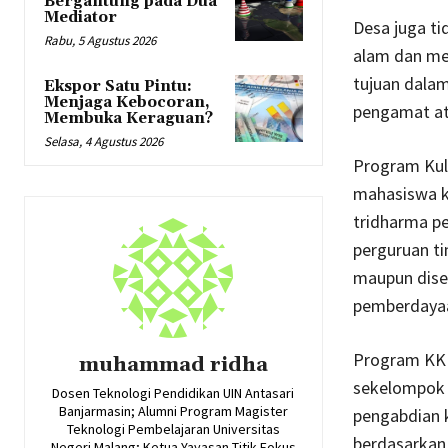
Bergantung pada Dua
Mediator
Desa juga t
Rabu, 5 Agustus 2026
alam dan me
tujuan dala
Ekspor Satu Pintu:
Menjaga Kebocoran,
pengamat at
Membuka Keraguan?
Selasa, 4 Agustus 2026
Program Kuli
mahasiswa k
tridharma pe
perguruan ti
maupun dise
pemberdayaa
Program KKN
muhammad ridha
sekelompok 
Dosen Teknologi Pendidikan UIN Antasari
Banjarmasin; Alumni Program Magister
pengabdian 
Teknologi Pembelajaran Universitas
berdasarkan 
Negeri Malang; Ketua Yayasan Titik Fokus