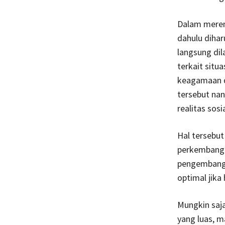
Dalam meren
dahulu diha
langsung dil
terkait situ
keagamaan d
tersebut nan
realitas sosi
Hal tersebu
perkembanga
pengembanga
optimal jika
Mungkin saj
yang luas, 