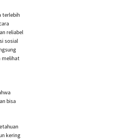
terlebih
cara
n reliabel
i sosial
angsung
m melihat
bahwa
an bisa
getahuan
un kering