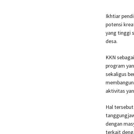
Ikhtiar pen
potensi krea
yang tinggi 
desa.
KKN sebagai
program yan
sekaligus b
membangun k
aktivitas ya
Hal tersebu
tanggungjaw
dengan masy
terkait den