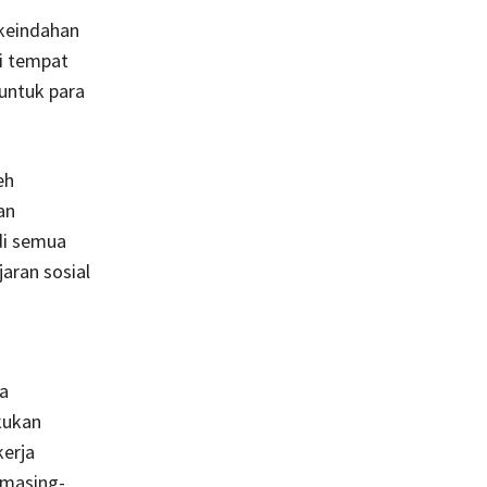
 keindahan
i tempat
untuk para
eh
an
di semua
aran sosial
a
kukan
erja
 masing-