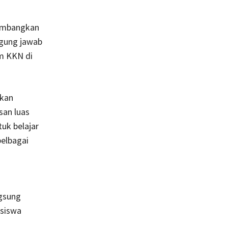
gembangkan
ggung jawab
am KKN di
akan
an luas
uk belajar
elbagai
gsung
siswa