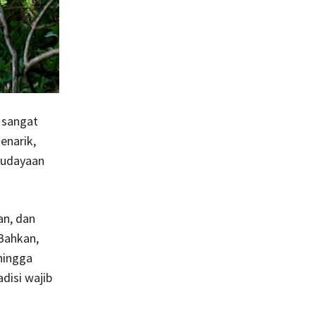
 sangat
enarik,
budayaan
an, dan
Bahkan,
ehingga
disi wajib