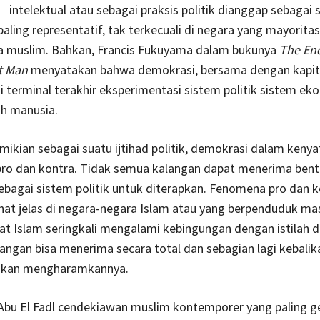
intelektual atau sebagai praksis politik dianggap sebagai 
 paling representatif, tak terkecuali di negara yang mayoritas
 muslim. Bahkan, Francis Fukuyama dalam bukunya
The End
t Man
menyatakan bahwa demokrasi, bersama dengan kapit
 terminal terakhir eksperimentasi sistem politik sistem ek
ah manusia.
ikian sebagai suatu ijtihad politik, demokrasi dalam keny
ro dan kontra. Tidak semua kalangan dapat menerima bentu
bagai sistem politik untuk diterapkan. Fenomena pro dan ko
hat jelas di negara-negara Islam atau yang berpenduduk ma
t Islam seringkali mengalami kebingungan dengan istilah 
angan bisa menerima secara total dan sebagian lagi kebalik
hkan mengharamkannya.
 Abu El Fadl cendekiawan muslim kontemporer yang paling ge