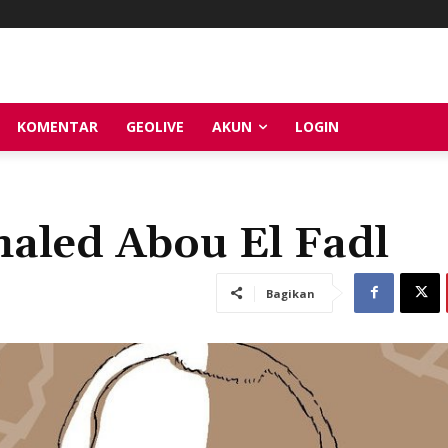
KOMENTAR
GEOLIVE
AKUN
LOGIN
aled Abou El Fadl
Bagikan