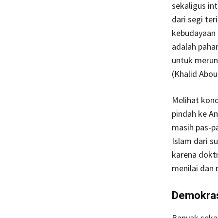
sekaligus i
dari segi te
kebudayaan 
adalah paha
untuk merunt
(Khalid Abou 
Melihat kond
pindah ke Am
masih pas-pa
Islam dari s
karena doktr
menilai dan 
Demokras
Banyak sekal