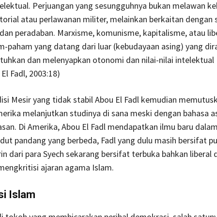
ntelektual. Perjuangan yang sesungguhnya bukan melawan k
ritorial atau perlawanan militer, melainkan berkaitan dengan 
dan peradaban. Marxisme, komunisme, kapitalisme, atau lib
m-paham yang datang dari luar (kebudayaan asing) yang di
uhkan dan melenyapkan otonomi dan nilai-nilai intelektual 
El Fadl, 2003:18)
isi Mesir yang tidak stabil Abou El Fadl kemudian memutus
erika melanjutkan studinya di sana meski dengan bahasa a
san. Di Amerika, Abou El Fadl mendapatkan ilmu baru dalam
udut pandang yang berbeda, Fadl yang dulu masih bersifat pu
in dari para Syech sekarang bersifat terbuka bahkan liberal
mengkritisi ajaran agama Islam.
i Islam
i tokoh yang membicarakan perihal demokrasi, salah satuny