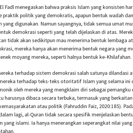
El Fadl menegaskan bahwa praksis Islam yang konsisten ha
praktik politik yang demokratis, apapun bentuk wadah dan
 yang digunakan. Namun sayangnya, tidak semua umat mu
tuk demokrasi seperti yang telah dijelaskan di atas. Mere
itan tidak akan sedikitpun mau menerima bentuk lembaga a
krasi, mereka hanya akan menerima bentuk negara yang m
nenek moyang mereka, seperti halnya bentuk ke-Khilafahan.
ereka terhadap sistem demokrasi salah satunya dilandasi a
reka terhadap teks-teks otoritatif Islam yang selama ini
monik oleh mereka yang mengklaim diri sebagai pemangku o
u harusnya dibaca secara terbuka, termasuk yang berkaita
kemasyarakatan atau politik (Fahruddin Faiz, 2020:185). Pad
h dalam lagi, al-Quran tidak secara spesifik menjelaskan bent
 yang islami. Ia hanya menerangkan seperangkat nilai yang
ntahan.