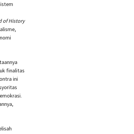
sistem
 of History
alisme,
onomi
ataannya
k finalitas
ntra ini
syoritas
demokrasi.
annya,
lisah