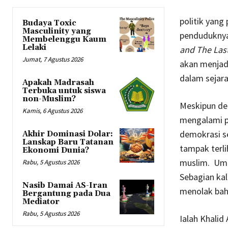
politik yang
Budaya Toxic
Masculinity yang
penduduknya
Membelenggu Kaum
Lelaki
and The Las
Jumat, 7 Agustus 2026
akan menjadi
dalam sejar
Apakah Madrasah
Terbuka untuk siswa
non-Muslim?
Meskipun dem
Kamis, 6 Agustus 2026
mengalami p
demokrasi se
Akhir Dominasi Dolar:
Lanskap Baru Tatanan
tampak terli
Ekonomi Dunia?
muslim. Uma
Rabu, 5 Agustus 2026
Sebagian kal
Nasib Damai AS-Iran
menolak ba
Bergantung pada Dua
Mediator
Rabu, 5 Agustus 2026
Ialah Khalid