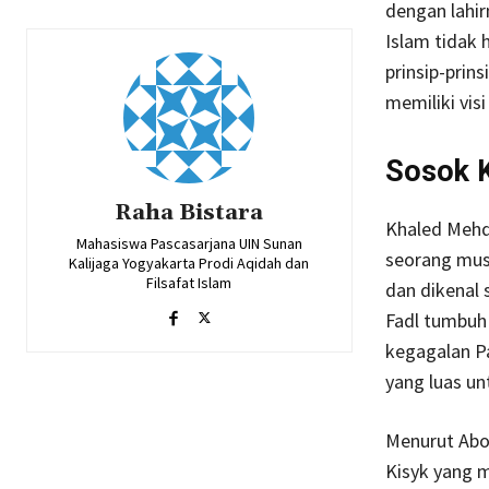
dengan lahir
Islam tidak 
prinsip-prin
memiliki visi
Sosok K
Raha Bistara
Khaled Mehda
Mahasiswa Pascasarjana UIN Sunan
seorang musl
Kalijaga Yogyakarta Prodi Aqidah dan
Filsafat Islam
dan dikenal 
Fadl tumbuh
kegagalan P
yang luas un
Menurut Abou
Kisyk yang m