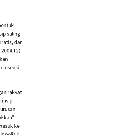
 bentuk
ip saling
ratis, dan
 2004:12).
akan
i esensi
an rakyat
rinsip
 urusan
nakkan”
 masuk ke
t politik