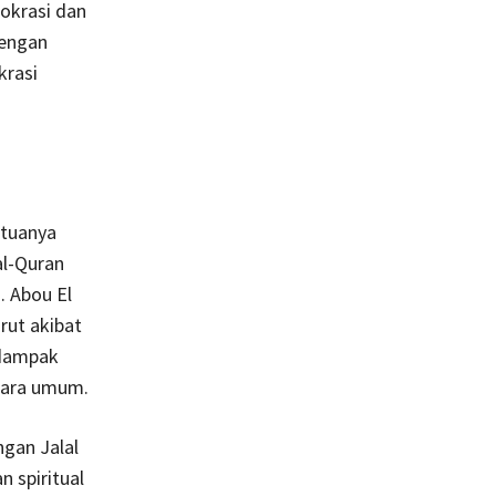
okrasi dan
dengan
krasi
 tuanya
al-Quran
. Abou El
rut akibat
rdampak
ecara umum.
ngan Jalal
 spiritual