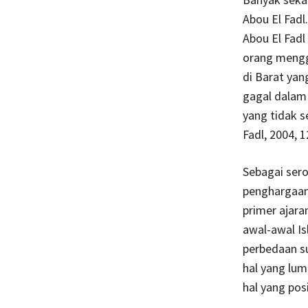
Abou El Fadl
Abou El Fad
orang mengga
di Barat yan
gagal dalam
yang tidak s
Fadl, 2004, 1
Sebagai ser
penghargaan
primer ajara
awal-awal I
perbedaan su
hal yang lum
hal yang posi