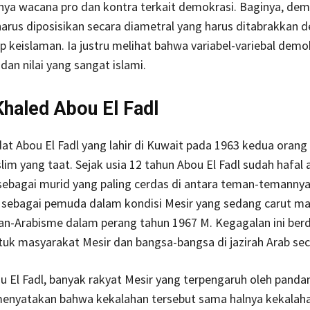
nya wacana pro dan kontra terkait demokrasi. Baginya, dem
harus diposisikan secara diametral yang harus ditabrakkan 
sip keislaman. Ia justru melihat bahwa variabel-variebal demo
 dan nilai yang sangat islami.
haled Abou El Fadl
t Abou El Fadl yang lahir di Kuwait pada 1963 kedua orang
im yang taat. Sejak usia 12 tahun Abou El Fadl sudah hafal 
sebagai murid yang paling cerdas di antara teman-temannya
 sebagai pemuda dalam kondisi Mesir yang sedang carut ma
an-Arabisme dalam perang tahun 1967 M. Kegagalan ini be
tuk masyarakat Mesir dan bangsa-bangsa di jazirah Arab s
 El Fadl, banyak rakyat Mesir yang terpengaruh oleh panda
enyatakan bahwa kekalahan tersebut sama halnya kekalahan