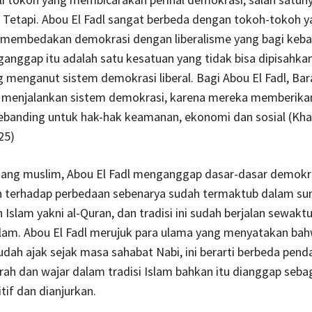
. Tetapi. Abou El Fadl sangat berbeda dengan tokoh-tokoh ya
l membedakan demokrasi dengan liberalisme yang bagi keb
nggap itu adalah satu kesatuan yang tidak bisa dipisahka
g menganut sistem demokrasi liberal. Bagi Abou El Fadl, Bar
 menjalankan sistem demokrasi, karena mereka memberika
ebanding untuk hak-hak keamanan, ekonomi dan sosial (Khal
25)
oang muslim, Abou El Fadl menganggap dasar-dasar demokra
 terhadap perbedaan sebenarya sudah termaktub dalam s
n Islam yakni al-Quran, dan tradisi ini sudah berjalan sewak
slam. Abou El Fadl merujuk para ulama yang menyatakan ba
dah ajak sejak masa sahabat Nabi, ini berarti berbeda pen
rah dan wajar dalam tradisi Islam bahkan itu dianggap seba
tif dan dianjurkan.