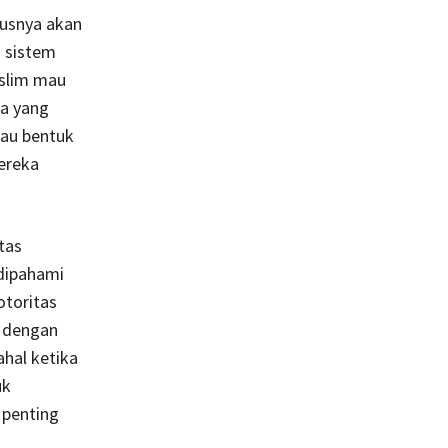
rusnya akan
 sistem
slim mau
ka yang
tau bentuk
ereka
tas
 dipahami
toritas
n dengan
ahal ketika
uk
 penting