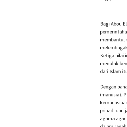
Bagi Abou El
pemerintahan
membantu, m
melembagakan
Ketiga nilai
menolak ben
dari Islam itu
Dengan paha
(manusia). P
kemanusiaan
pribadi dan 
agama agar t
dalam ranah 