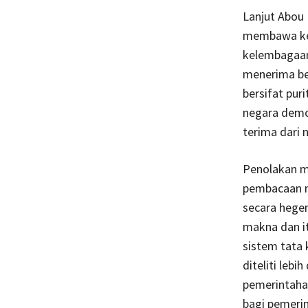
Lanjut Abou 
membawa ke 
kelembagaan
menerima ben
bersifat pur
negara demo
terima dari 
Penolakan m
pembacaan me
secara hege
makna dan it
sistem tata 
diteliti lebi
pemerintahan
bagi pemeri