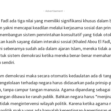
- Advertisement -
 Fadl ada tiga nilai yang memiliki signifikansi khusus dalam
 yakni mencapai keadilan melalui kerjasama sosial dan prins
embangun sistem pemrintahan konsultatif yang tidak otok
 kasih sayang dalam interaksi sosial (Khaled Abou El Fadl,
 ini sebenarnya sudah ada dalam ajaran Islam, mereka tidak 
tuk sistem demokrasi ketika mereka benar-benar memaham
 sendiri.
m demokrasi maka secara otomatis kedaulatan ada di tang
engelolaan terhadap negara harus didasarkan pada prinsip-p
, tanpa campur tangan manusia. Agama dipandang sebagai
jangan dibawa ke ranah publik. Bahkan negara harus “menji
idak mengintervensi wilayah politik. Karena ketika agama
politik maka yang ada hanyalah kepentingan-kepentingan eli