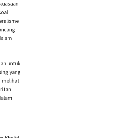
ekuasaan
soal
eralisme
rancang
Islam
kan untuk
sing yang
 melihat
ritan
 dalam
a Khalid