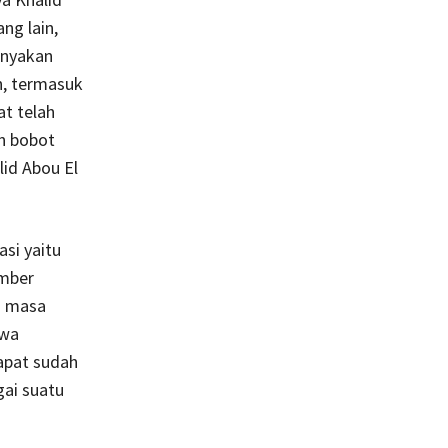
ng lain,
anyakan
n, termasuk
at telah
n bobot
id Abou El
si yaitu
umber
tu masa
hwa
dapat sudah
gai suatu