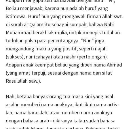
Adapun mengapa semua diawali dengan huruf “N”,
Beliau menjawab, karena nun adalah huruf yang
istimewa. Huruf nun yang mengawali firman Allah swt.
di surah al-Qalam itu sebagai sumpah, bahwa Nabi
Muhammad berakhlak mulia, untuk menepis tuduhan-
tuduhan palsu para penentangnya. “Nun” juga
mengandung makna yang positif, seperti najah
(sukses), nur (cahaya) atau nashr (pertolongan).
Adapun anak keempat beliau yang diberi nama Ahmad
(yang amat terpuji, sesuai dengan nama dan sifat
Rasulullah saw.).
Nah, betapa banyak orang tua masa kini yang asal-
asalan memberi nama anaknya, ikut-ikut nama artis-
lah, nama barat-lah, atau memberi nama anaknya
dengan bahasa arab –dikiranya kalau sudah bahasa
arab sudah Islami- tanpa tau artinya. Sehingga, tidak