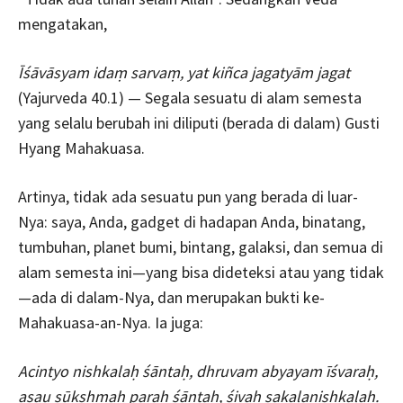
mengatakan,
Īśāvāsyam idaṃ sarvaṃ, yat kiñca jagatyām jagat
(Yajurveda 40.1) — Segala sesuatu di alam semesta
yang selalu berubah ini diliputi (berada di dalam) Gusti
Hyang Mahakuasa.
Artinya, tidak ada sesuatu pun yang berada di luar-
Nya: saya, Anda, gadget di hadapan Anda, binatang,
tumbuhan, planet bumi, bintang, galaksi, dan semua di
alam semesta ini—yang bisa dideteksi atau yang tidak
—ada di dalam-Nya, dan merupakan bukti ke-
Mahakuasa-an-Nya. Ia juga:
Acintyo nishkalaḥ śāntaḥ, dhruvam abyayam īśvaraḥ,
asau sūkshmaḥ paraḥ śāntaḥ, śivaḥ sakalanishkalaḥ.