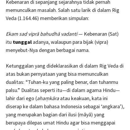
Kebenaran di sepanjang sejarahnya tidak pernah
memunculkan masalah. Salah satu larik di dalam Rig
Veda (1.164.46) memberikan simpulan:
Ekam sad viprā bahudhā vadanti
— Kebenaran (Sat)
itu
tunggal
adanya, walaupun para bijak (vipra)
menyebut-Nya dengan berbagai nama.
Ketunggalan yang dideklarasikan di dalam Rig Veda di
atas bukan pernyataan yang bisa memunculkan
dualitas: “Tuhan-ku yang paling benar, dan tuhanmu
palsu.” Dualitas seperti itu—di dalam agama Hindu—
lahir dari ego (
ahaṃkāra
atau keakuan, kata ini
diserap ke dalam bahasa Indonesia sebagai ‘angkara’),
yang merupakan bagian dari ilusi (māyā) yang
berupaya dilepas umat Hindu agar bisa menggapai