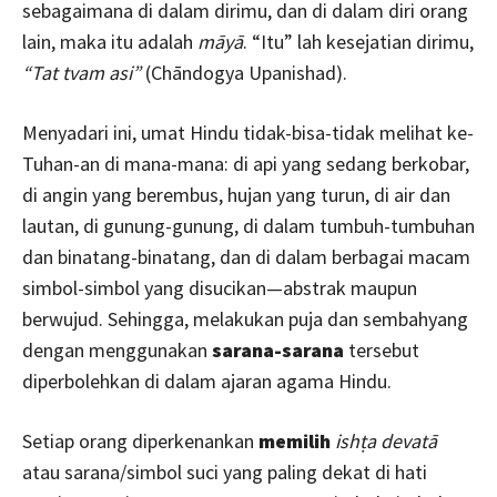
sebagaimana di dalam dirimu, dan di dalam diri orang
lain, maka itu adalah
māyā
. “Itu” lah kesejatian dirimu,
“Tat tvam asi”
(Chāndogya Upanishad).
Menyadari ini, umat Hindu tidak-bisa-tidak melihat ke-
Tuhan-an di mana-mana: di api yang sedang berkobar,
di angin yang berembus, hujan yang turun, di air dan
lautan, di gunung-gunung, di dalam tumbuh-tumbuhan
dan binatang-binatang, dan di dalam berbagai macam
simbol-simbol yang disucikan—abstrak maupun
berwujud. Sehingga, melakukan puja dan sembahyang
dengan menggunakan
sarana-sarana
tersebut
diperbolehkan di dalam ajaran agama Hindu.
Setiap orang diperkenankan
memilih
ishṭa devatā
atau sarana/simbol suci yang paling dekat di hati