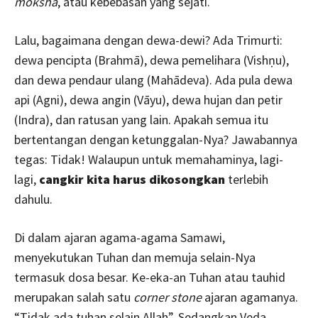
moksha
, atau kebebasan yang sejati.
Lalu, bagaimana dengan dewa-dewi? Ada Trimurti:
dewa pencipta (Brahmā), dewa pemelihara (Vishṇu),
dan dewa pendaur ulang (Mahādeva). Ada pula dewa
api (Agni), dewa angin (Vāyu), dewa hujan dan petir
(Indra), dan ratusan yang lain. Apakah semua itu
bertentangan dengan ketunggalan-Nya? Jawabannya
tegas: Tidak! Walaupun untuk memahaminya, lagi-
lagi,
cangkir kita harus dikosongkan
terlebih
dahulu.
Di dalam ajaran agama-agama Samawi,
menyekutukan Tuhan dan memuja selain-Nya
termasuk dosa besar. Ke-eka-an Tuhan atau tauhid
merupakan salah satu
corner stone
ajaran agamanya.
“Tidak ada tuhan selain Allah”. Sedangkan Veda