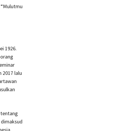
h “Mulutmu
ei 1926.
 orang
Seminar
n 2017 lalu
artawan
usulkan
 tentang
g dimaksud
esia.