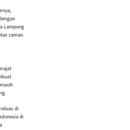
rnya,
 dengan
asa Lampung
elan zaman.
erajat
dibuat
 masih
ng.
meluas di
ndonesia di
a