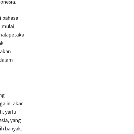
onesia.
i bahasa
 mulai
 malapetaka
ak
nakan
 dalam
ang
ga ini akan
, yaitu
sia, yang
ih banyak.