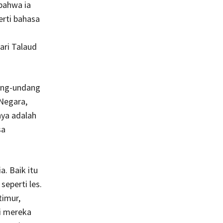
bahwa ia
erti bahasa
ari Talaud
dang-undang
Negara,
nya adalah
sa
. Baik itu
eperti les.
timur,
i mereka