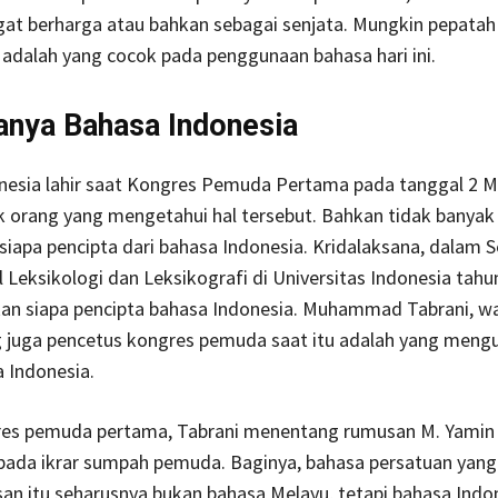
gat berharga atau bahkan sebagai senjata. Mungkin pepata
adalah yang cocok pada penggunaan bahasa hari ini.
anya Bahasa Indonesia
nesia lahir saat Kongres Pemuda Pertama pada tanggal 2 M
k orang yang mengetahui hal tersebut. Bahkan tidak banyak
iapa pencipta dari bahasa Indonesia. Kridalaksana, dalam 
l Leksikologi dan Leksikografi di Universitas Indonesia tahu
n siapa pencipta bahasa Indonesia. Muhammad Tabrani, w
g juga pencetus kongres pemuda saat itu adalah yang meng
 Indonesia.
es pemuda pertama, Tabrani menentang rumusan M. Yamin
a pada ikrar sumpah pemuda. Baginya, bahasa persatuan yan
n itu seharusnya bukan bahasa Melayu, tetapi bahasa Indon