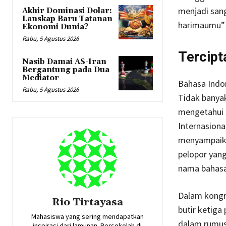
menjadi san
Akhir Dominasi Dolar:
Lanskap Baru Tatanan
harimaumu” 
Ekonomi Dunia?
Rabu, 5 Agustus 2026
Tercipt
Nasib Damai AS-Iran
Bergantung pada Dua
Mediator
Bahasa Indo
Rabu, 5 Agustus 2026
Tidak banya
mengetahui s
Internasiona
menyampaika
pelopor yan
nama bahasa
Dalam kongr
Rio Tirtayasa
butir ketig
Mahasiswa yang sering mendapatkan
dalam rumusa
inspirasi dari lamunan. Bersekolah di