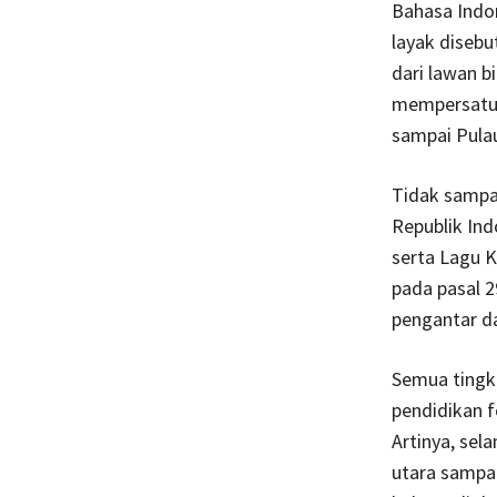
Bahasa Indo
layak disebu
dari lawan 
mempersatuk
sampai Pula
Tidak sampai
Republik In
serta Lagu K
pada pasal 2
pengantar da
Semua tingka
pendidikan f
Artinya, sel
utara sampa