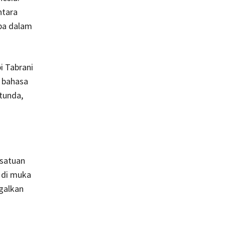
ntara
pa dalam
i Tabrani
n bahasa
tunda,
rsatuan
 di muka
galkan