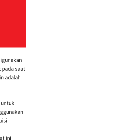
digunakan
t pada saat
in adalah
 untuk
nggunakan
isi
u
t ini