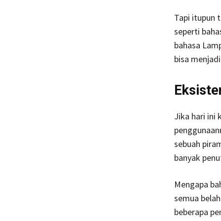
Tapi itupun
seperti baha
bahasa Lampu
bisa menjadi
Eksiste
Jika hari in
penggunaanny
sebuah pira
banyak penut
Mengapa baha
semua belaha
beberapa pen