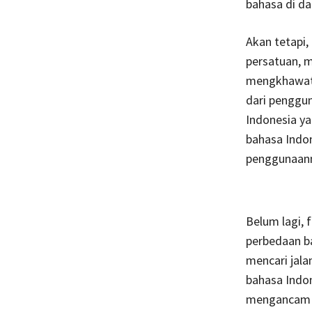
bahasa di da
Akan tetapi
persatuan, m
mengkhawati
dari penggun
Indonesia y
bahasa Indon
penggunaanny
Belum lagi, 
perbedaan ba
mencari jala
bahasa Indon
mengancam m