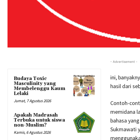
- Advertisement -
ini, banyakn
Budaya Toxic
Masculinity yang
hasil dari s
Membelenggu Kaum
Lelaki
Jumat, 7 Agustus 2026
Contoh-conto
memidana la
Apakah Madrasah
bahasa yang 
Terbuka untuk siswa
non-Muslim?
Sukmawati ya
Kamis, 6 Agustus 2026
menggunakan 