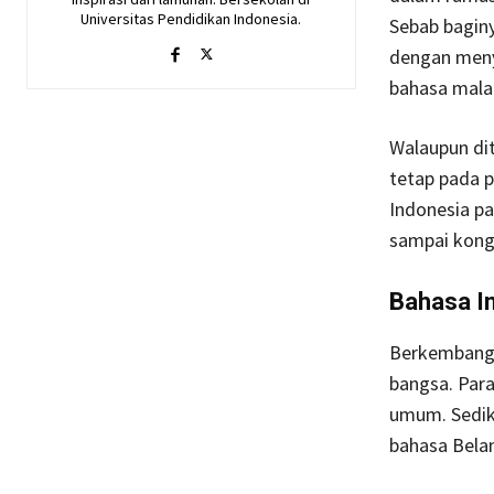
Universitas Pendidikan Indonesia.
Sebab bagin
dengan meny
bahasa mala
Walaupun dit
tetap pada p
Indonesia p
sampai kong
Bahasa I
Berkembangn
bangsa. Par
umum. Sedik
bahasa Bela