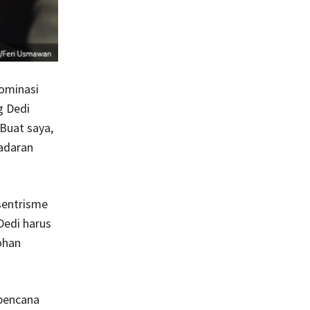
ominasi
g Dedi
Buat saya,
adaran
sentrisme
Dedi harus
ohan
 bencana