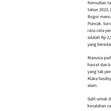
Kemudian tah
tahun 2023, 
Bogor menca
Puncak. Sur
rata-rata p
adalah Rp 2,
yang beredar
Manusia pad
hasrat dan k
yang tak pe
Maka hasilny
alam.
Sulit untuk 
kesalahan c