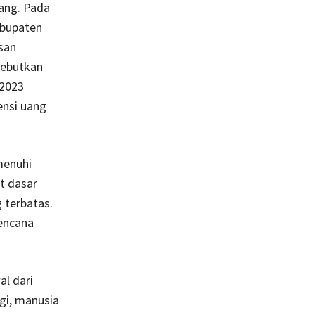
rang. Pada
abupaten
san
yebutkan
 2023
ensi uang
menuhi
t dasar
 terbatas.
bencana
al dari
agi, manusia