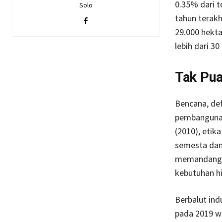
0.35% dari t
Solo
tahun terakh
29.000 hekta
lebih dari 3
Tak Pu
Bencana, def
pembangunan
(2010), eti
semesta dan 
memandang a
kebutuhan h
Berbalut in
pada 2019 w