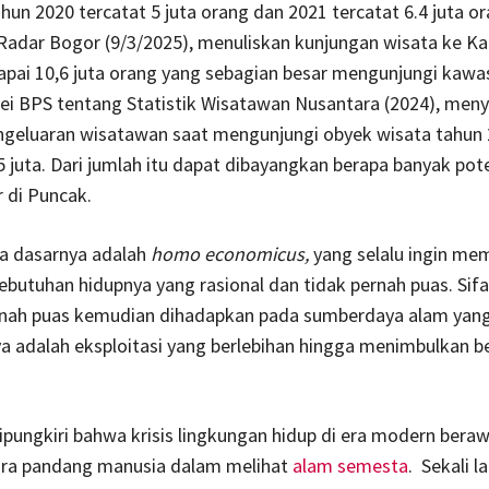
un 2020 tercatat 5 juta orang dan 2021 tercatat 6.4 juta o
Radar Bogor (9/3/2025), menuliskan kunjungan wisata ke K
pai 10,6 juta orang yang sebagian besar mengunjungi kawa
vei BPS tentang Statistik Wisatawan Nusantara (2024), men
engeluaran wisatawan saat mengunjungi obyek wisata tahun
5 juta. Dari jumlah itu dapat dibayangkan berapa banyak pot
 di Puncak.
a dasarnya adalah
homo economicus,
yang selalu ingin me
ebutuhan hidupnya yang rasional dan tidak pernah puas. Sifa
rnah puas kemudian dihadapkan pada sumberdaya alam yang
a adalah eksploitasi yang berlebihan hingga menimbulkan 
dipungkiri bahwa krisis lingkungan hidup di era modern beraw
ara pandang manusia dalam melihat
alam semesta
. Sekali l