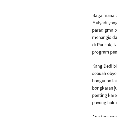
Bagaimana de
Mulyadi yan
paradigma p
menangis da
di Puncak, t
program pem
Kang Dedi b
sebuah obye
bangunan lai
bongkaran ju
penting kare
payung huku
Ada tiga ca