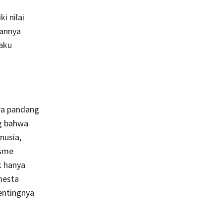
i nilai
aannya
laku
ra pandang
ng bahwa
nusia,
isme
k hanya
mesta
entingnya