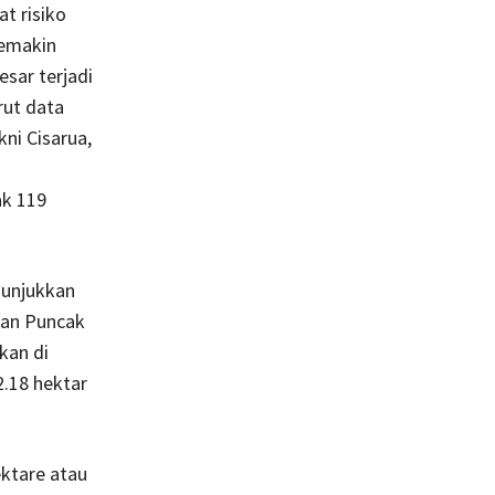
t risiko
semakin
esar terjadi
rut data
ni Cisarua,
ak 119
nunjukkan
san Puncak
kan di
2.18 hektar
ktare atau