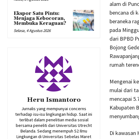
alam di Punc
bencana di k
Ekspor Satu Pintu:
Menjaga Kebocoran,
beraneka rag
Membuka Keraguan?
pada Minggu 
Selasa, 4 Agustus 2026
dari BPBD Pr
Bojong Gede
Rawapanjang,
rumah terend
Mengenai ke
mulai dari t
mencapai 5.7
Heru Ismantoro
Kabupaten Bo
Jurnalis yang mempunyai concerns
terhadap isu-isu lingkungan hidup. Saat ini
menyumbang 
terlibat dalam penelitian media sosial
bersama peneliti dari Universitas Utrecht
Belanda. Sedang menempuh S2 Ilmu
Di kawasan H
Lingkungan di Universitas Sebelas Maret