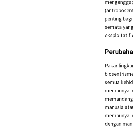
menganggap 
(antroposent
penting bagi
semata yang 
eksploitatif
Perubaha
Pakar lingk
biosentrism
semua kehidu
mempunyai n
memandang a
manusia ata
mempunyai ni
dengan manu