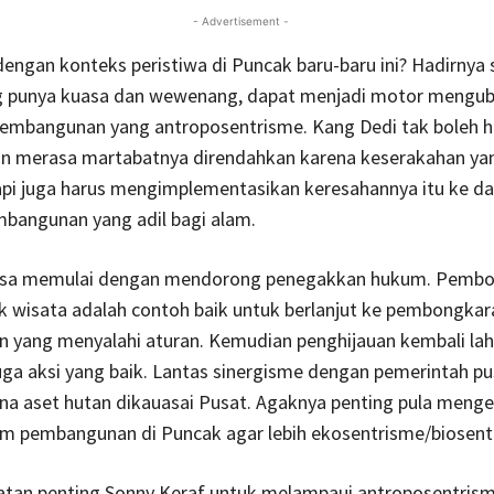
- Advertisement -
ngan konteks peristiwa di Puncak baru-baru ini? Hadirnya 
g punya kuasa dan wewenang, dapat menjadi motor mengu
embangunan yang antroposentrisme. Kang Dedi tak boleh 
n merasa martabatnya direndahkan karena keserakahan yan
api juga harus mengimplementasikan keresahannya itu ke d
bangunan yang adil bagi alam.
isa memulai dengan mendorong penegakkan hukum. Pemb
k wisata adalah contoh baik untuk berlanjut ke pembongkar
n yang menyalahi aturan. Kemudian penghijauan kembali la
ga aksi yang baik. Lantas sinergisme dengan pemerintah pu
na aset hutan dikauasai Pusat. Agaknya penting pula menge
m pembangunan di Puncak agar lebih ekosentrisme/biosent
tatan penting Sonny Keraf untuk melampaui antroposentrism