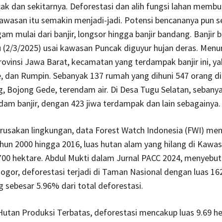
ak dan sekitarnya. Deforestasi dan alih fungsi lahan membua
awasan itu semakin menjadi-jadi. Potensi bencananya pun 
am mulai dari banjir, longsor hingga banjir bandang. Banjir b
(2/3/2025) usai kawasan Puncak diguyur hujan deras. Menu
ovinsi Jawa Barat, kecamatan yang terdampak banjir ini, yak
, dan Rumpin. Sebanyak 137 rumah yang dihuni 547 orang di
 Bojong Gede, terendam air. Di Desa Tugu Selatan, sebany
am banjir, dengan 423 jiwa terdampak dan lain sebagainya.
rusakan lingkungan, data Forest Watch Indonesia (FWI) me
ahun 2000 hingga 2016, luas hutan alam yang hilang di Kawa
00 hektare. Abdul Mukti dalam Jurnal PACC 2024, menyebut
gor, deforestasi terjadi di Taman Nasional dengan luas 16
sebesar 5.96% dari total deforestasi.
utan Produksi Terbatas, deforestasi mencakup luas 9.69 he