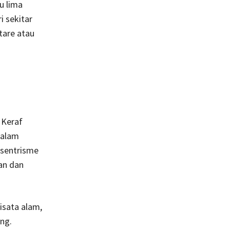
u lima
i sekitar
tare atau
 Keraf
 alam
osentrisme
an dan
isata alam,
ng.