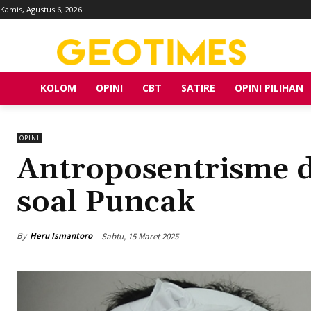
Kamis, Agustus 6, 2026
KOLOM
OPINI
CBT
SATIRE
OPINI PILIHAN
OPINI
Antroposentrisme 
soal Puncak
By
Heru Ismantoro
Sabtu, 15 Maret 2025