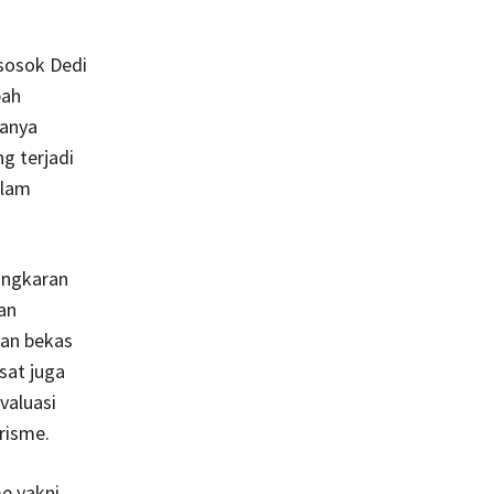
sosok Dedi
bah
hanya
g terjadi
alam
ongkaran
an
han bekas
sat juga
valuasi
risme.
e yakni