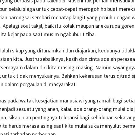
yang berbasis pada kalender Masehi tak pernah merisaukan
 pun selalu siaga untuk cepat-cepat merogoh hp buat mere
rian barongsai sembari menatap langit yang penuh dengan 
 Apalagi soal takjil, baik itu kolak maupun aneka rupa gore
 kita kejar pada saat musim ngabuburit tiba.
alah sikap yang ditanamkan dan diajarkan, keduanya tidakl
iaan kita. Justru sebaliknya, kasih dan cinta adalah perasa
ersemayam dalam diri kita masing-masing. Namun sayangnya
ik untuk tidak menyukainya. Bahkan kekerasan terus ditradis
n dalam pergaulan di masyarakat.
as pada watak kesejatian manusiawi yang ramah bagi setia
njadi sesuatu yang aneh, kalau ada orang-orang mulai dia
a, sikap, dan pentingnya toleransi bagi kehidupan sekarang
ita harus merasa asing saat kita mulai suka menyulut per
ipati terhadap perbedaan.