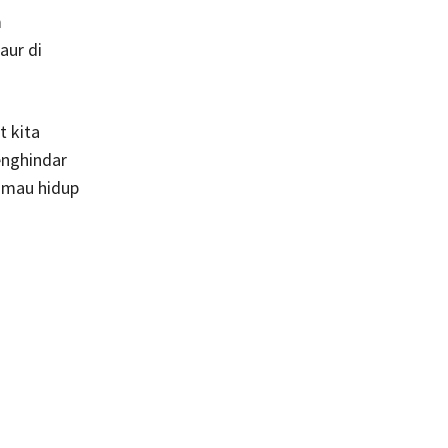
m
aur di
 kita
enghindar
 mau hidup