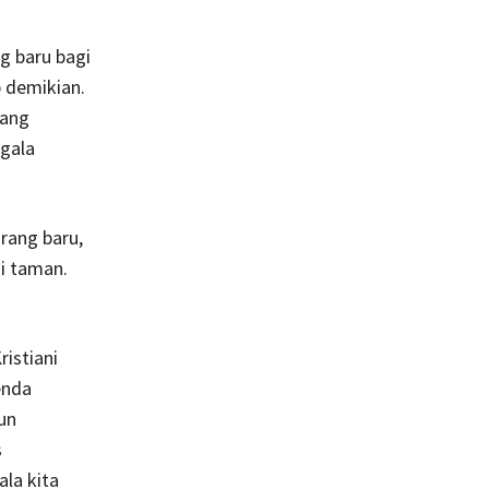
g baru bagi
p demikian.
yang
egala
rang baru,
di taman.
ristiani
enda
un
s
la kita