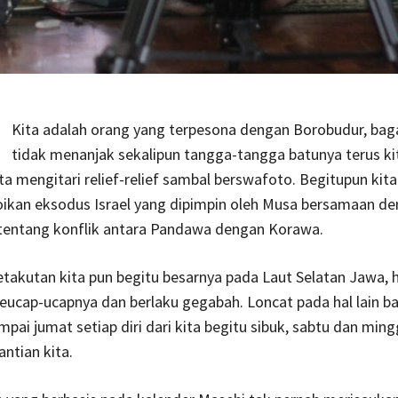
Kita adalah orang yang terpesona dengan Borobudur, ba
tidak menanjak sekalipun tangga-tangga batunya terus kit
a mengitari relief-relief sambal berswafoto. Begitupun kit
oikan eksodus Israel yang dipimpin oleh Musa bersamaan de
tentang konflik antara Pandawa dengan Korawa.
, ketakutan kita pun begitu besarnya pada Laut Selatan Jawa, 
eucap-ucapnya dan berlaku gegabah. Loncat pada hal lain b
ampai jumat setiap diri dari kita begitu sibuk, sabtu dan min
antian kita.