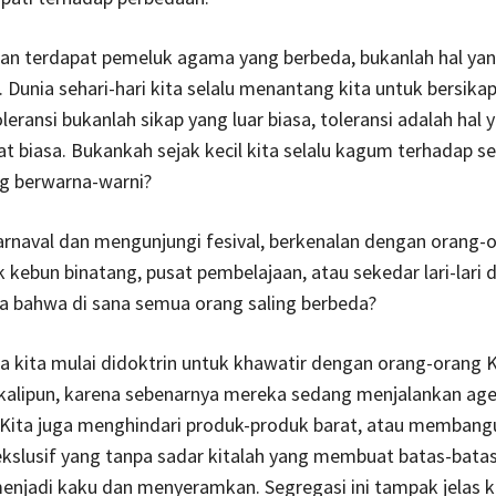
n terdapat pemeluk agama yang berbeda, bukanlah hal yan
. Dunia sehari-hari kita selalu menantang kita untuk bersika
leransi bukanlah sikap yang luar biasa, toleransi adalah hal 
 biasa. Bukankah sejak kecil kita selalu kagum terhadap s
ng berwarna-warni?
naval dan mengunjungi fesival, berkenalan dengan orang-o
 kebun binatang, pusat pembelajaan, atau sekedar lari-lari 
a bahwa di sana semua orang saling berbeda?
iba kita mulai didoktrin untuk khawatir dengan orang-orang K
ekalipun, karena sebenarnya mereka sedang menjalankan ag
. Kita juga menghindari produk-produk barat, atau membang
kslusif yang tanpa sadar kitalah yang membuat batas-bata
njadi kaku dan menyeramkan. Segregasi ini tampak jelas ka