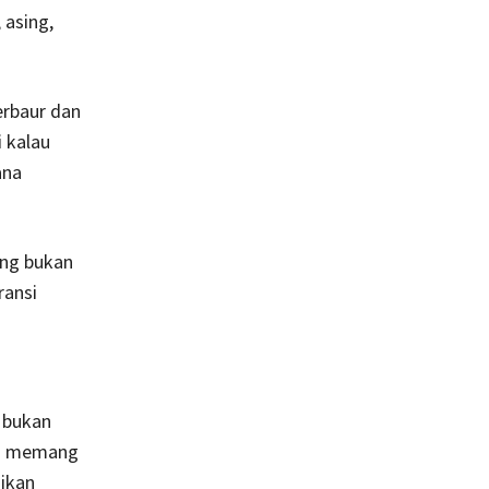
 asing,
erbaur dan
i kalau
ana
ang bukan
ransi
g bukan
si memang
nikan