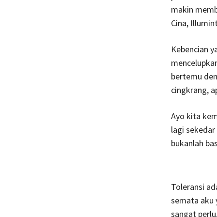
makin membeci
Cina, Illumin
Kebencian ya
mencelupkan d
bertemu deng
cingkrang, a
Ayo kita kem
lagi sekedar
bukanlah ba
Toleransi ad
semata aku 
sangat perlu