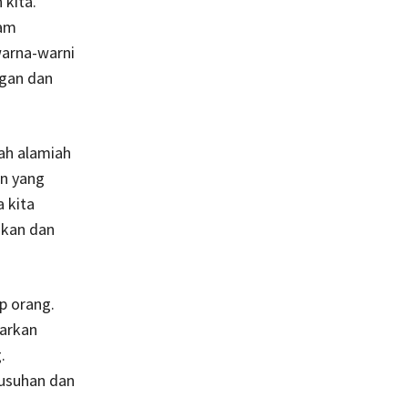
 kita.
kam
warna-warni
ngan dan
ah alamiah
an yang
 kita
ikan dan
p orang.
jarkan
.
musuhan dan