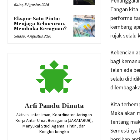
Penanggalan 
Rabu, 5 Agustus 2026
Tangan kita
performa ta
Ekspor Satu Pintu:
Menjaga Kebocoran,
kembang api.
Membuka Keraguan?
rujak selalu
Selasa, 4 Agustus 2026
Kebencian ad
bagi kemanus
telah ada b
selalu didid
dilembagaka
Kita terhemp
Arfi Pandu Dinata
Maka akan me
Aktivis Lintas Iman, Koordinator Jaringan
Kerja Antar Umat Beragama (JAKATARUB),
tentang makn
Menyukai Studi Agama, Tintin, dan
Semestinya k
Kongko-kongko
bersikap ant