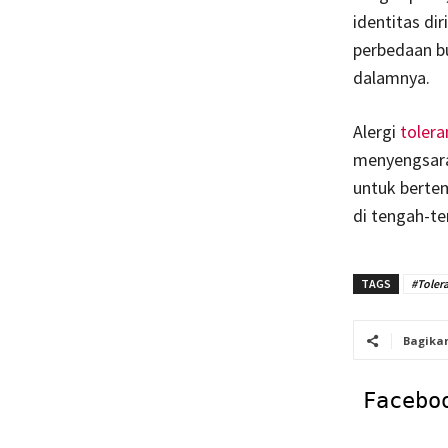
identitas di
perbedaan b
dalamnya.
Alergi
tolera
menyengsarak
untuk berte
di tengah-t
TAGS
#Toler
Bagika
Facebo