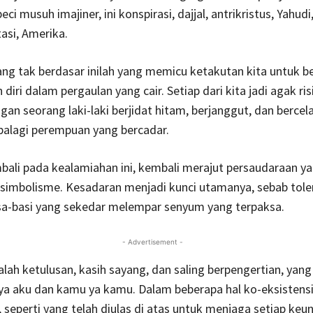
 musuh imajiner, ini konspirasi, dajjal, antrikristus, Yahudi,
tasi, Amerika.
ng tak berdasar inilah yang memicu ketakutan kita untuk b
iri dalam pergaulan yang cair. Setiap dari kita jadi agak ris
an seorang laki-laki berjidat hitam, berjanggut, dan bercel
palagi perempuan yang bercadar.
bali pada kealamiahan ini, kembali merajut persaudaraan y
 simbolisme. Kesadaran menjadi kunci utamanya, sebab tole
sa-basi yang sekedar melempar senyum yang terpaksa.
- Advertisement -
alah ketulusan, kasih sayang, dan saling berpengertian, yan
ya aku dan kamu ya kamu. Dalam beberapa hal ko-eksisten
, seperti yang telah diulas di atas untuk menjaga setiap keu