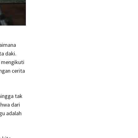
gaimana
a daki.
a mengikuti
ngan cerita
hingga tak
ahwa dari
ggu adalah