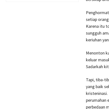
Penghormata
setiap orang
Karena itu to
sungguh amat
keriuhan ya
Menonton kar
keluar masuk
Sadarkah kit
Tapi, tiba-t
yang baik s
kristeninasi
perumahan e
perbedaan me