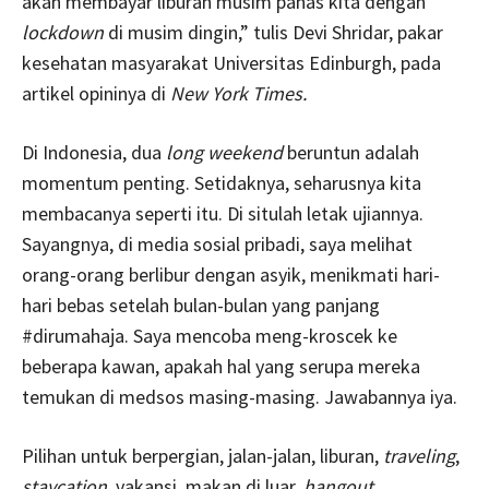
akan membayar liburan musim panas kita dengan
lockdown
di musim dingin,” tulis Devi Shridar, pakar
kesehatan masyarakat Universitas Edinburgh, pada
artikel opininya di
New York Times.
Di Indonesia, dua
long weekend
beruntun adalah
momentum penting. Setidaknya, seharusnya kita
membacanya seperti itu. Di situlah letak ujiannya.
Sayangnya, di media sosial pribadi, saya melihat
orang-orang berlibur dengan asyik, menikmati hari-
hari bebas setelah bulan-bulan yang panjang
#dirumahaja. Saya mencoba meng-kroscek ke
beberapa kawan, apakah hal yang serupa mereka
temukan di medsos masing-masing. Jawabannya iya.
Pilihan untuk berpergian, jalan-jalan, liburan,
traveling
,
staycation
, vakansi, makan di luar,
hangout
,