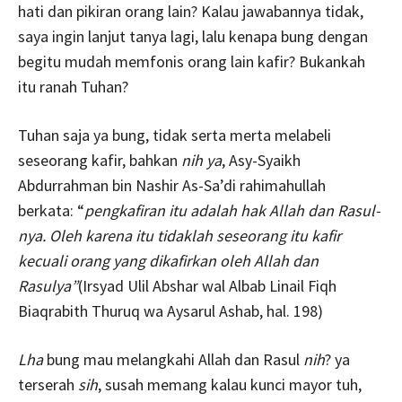
hati dan pikiran orang lain? Kalau jawabannya tidak,
saya ingin lanjut tanya lagi, lalu kenapa bung dengan
begitu mudah memfonis orang lain kafir? Bukankah
itu ranah Tuhan?
Tuhan saja ya bung, tidak serta merta melabeli
seseorang kafir, bahkan
nih ya
, Asy-Syaikh
Abdurrahman bin Nashir As-Sa’di rahimahullah
berkata: “
pengkafiran itu adalah hak Allah dan Rasul-
nya. Oleh karena itu tidaklah seseorang itu kafir
kecuali orang yang dikafirkan oleh Allah dan
Rasulya”
(Irsyad Ulil Abshar wal Albab Linail Fiqh
Biaqrabith Thuruq wa Aysarul Ashab, hal. 198)
Lha
bung mau melangkahi Allah dan Rasul
nih
? ya
terserah
sih
, susah memang kalau kunci mayor tuh,