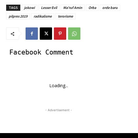
TAGS
jokowi
Lesser Evil
Ma'ruf Amin
Orba
orde baru
pilpres 2019
radikalisme
terorisme
Facebook Comment
Loading...
- Advertisement -