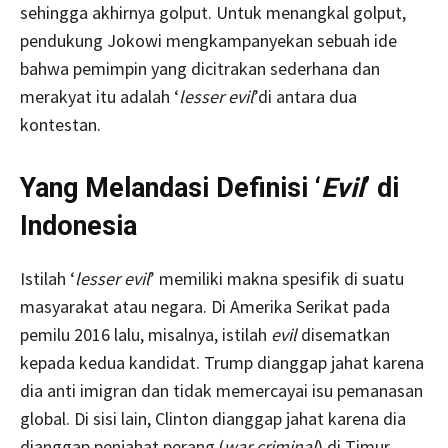
sehingga akhirnya golput. Untuk menangkal golput,
pendukung Jokowi mengkampanyekan sebuah ide
bahwa pemimpin yang dicitrakan sederhana dan
merakyat itu adalah ‘
lesser evil
’di antara dua
kontestan.
Yang Melandasi Definisi ‘
Evil
’ di
Indonesia
Istilah ‘
lesser evil
’ memiliki makna spesifik di suatu
masyarakat atau negara. Di Amerika Serikat pada
pemilu 2016 lalu, misalnya, istilah
evil
disematkan
kepada kedua kandidat. Trump dianggap jahat karena
dia anti imigran dan tidak memercayai isu pemanasan
global. Di sisi lain, Clinton dianggap jahat karena dia
dianggap penjahat perang (
war criminal
) di Timur