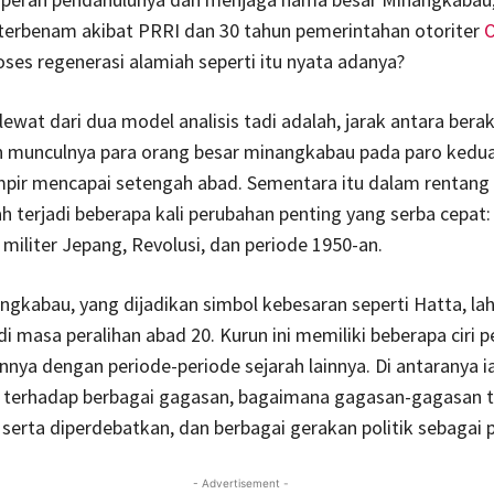
 terbenam akibat PRRI dan 30 tahun pemerintahan otoriter
O
ses regenerasi alamiah seperti itu nyata adanya?
lewat dari dua model analisis tadi adalah, jarak antara bera
 munculnya para orang besar minangkabau pada paro kedu
mpir mencapai setengah abad. Sementara itu dalam rentang
ah terjadi beberapa kali perubahan penting yang serba cepat:
iliter Jepang, Revolusi, dan periode 1950-an.
nangkabau, yang dijadikan simbol kebesaran seperti Hatta, lah
di masa peralihan abad 20. Kurun ini memiliki beberapa ciri 
a dengan periode-periode sejarah lainnya. Di antaranya i
 terhadap berbagai gagasan, bagaimana gagasan-gagasan t
 serta diperdebatkan, dan berbagai gerakan politik sebagai 
- Advertisement -