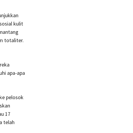
unjukkan
osial kulit
enantang
 totaliter.
ereka
uhi apa-apa
ke pelosok
uskan
au 17
a telah