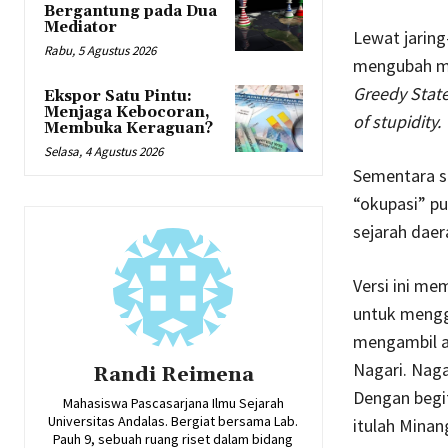
Bergantung pada Dua
Mediator
Lewat jaring
Rabu, 5 Agustus 2026
mengubah me
Greedy Stat
Ekspor Satu Pintu:
Menjaga Kebocoran,
of stupidity.
Membuka Keraguan?
Selasa, 4 Agustus 2026
Sementara s
“okupasi” pu
sejarah daer
Versi ini m
untuk meng
mengambil a
Nagari. Nag
Randi Reimena
Dengan begit
Mahasiswa Pascasarjana Ilmu Sejarah
Universitas Andalas. Bergiat bersama Lab.
itulah Minan
Pauh 9, sebuah ruang riset dalam bidang