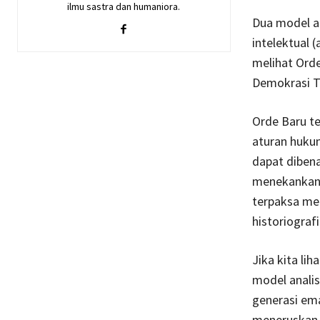
ilmu sastra dan humaniora.
Dua model an
intelektual
melihat Orde
Demokrasi T
Orde Baru te
aturan hukum
dapat dibena
menekankan 
terpaksa me
historiograf
Jika kita lih
model anali
generasi ema
meneruskan 