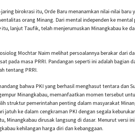
-jaring birokrasi itu, Orde Baru menanamkan nilai-nilai baru 
ntalitas orang Minang. Dari mental independen ke mental 
e
itu, lanjut Taufik, telah menjerumuskan Minangkabau ke d
osiolog Mochtar Naim melihat persoalannya berakar dari 
sat pada masa PRRI. Pandangan seperti ini adalah bagian dar
ah tentang PRRI.
emandang bahwa PKI yang berhasil menghasut tentara dan S
gempur Minangkabau, memanfaatkan momen tersebut unt
lih struktur pemerintahan penting dalam masyarakat Minan
ari jatuh ke dalam cengkraman PKI dengan segala keburuka
u, Minangkabau dirusak langsung di dasar. Menurut versi in
gkabau kehilangan harga diri dan kebanggaan.