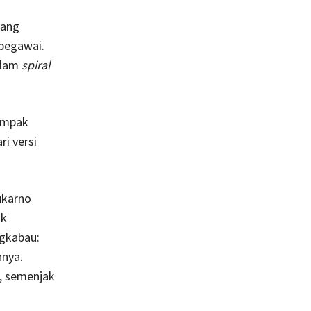
yang
pegawai.
alam
spiral
dampak
i versi
ukarno
uk
gkabau:
nnya.
i, semenjak