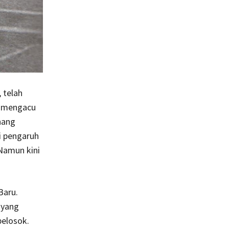
 telah
ni mengacu
nang
i pengaruh
 Namun kini
Baru.
 yang
pelosok.