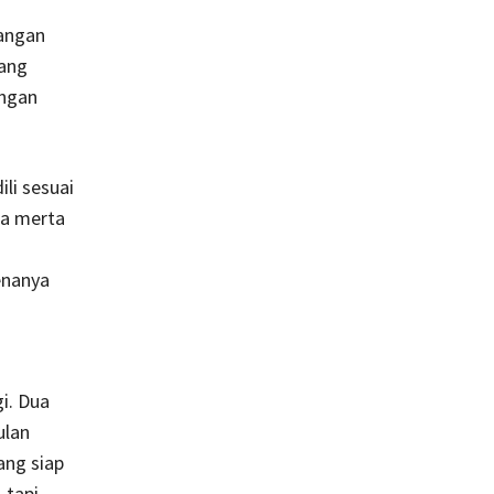
langan
Yang
engan
.
li sesuai
ta merta
enanya
gi. Dua
ulan
ang siap
 tapi