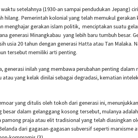
waktu setelahnya (1930-an sampai pendudukan Jepang) ciri
ah hilang. Pemerintah kolonial yang telah memukul gerakan
n menghajar gerakan islam politik, menciptakan suatu gel
na generasi Minangkabau yang lebih baru tumbuh besar. Gen
isih usia 20 tahun dengan generasi Hatta atau Tan Malaka.
hun tersebut memiliki arti penting.
a, generasi inilah yang membawa perubahan penting dalam
atau yang kelak dinilai sebagai degradasi, kematian intelek
emoar
yang ditulis oleh tokoh dari generasi ini, menunjukk
g besar dalam gelanggang kosong tersebut, mulanya adalah
a pamong praja atau elit tradisional yang telah diasingkan ol
elanda dari gagasan-gagasan subversif seperti marxisme a
 non-kompromis.(3)