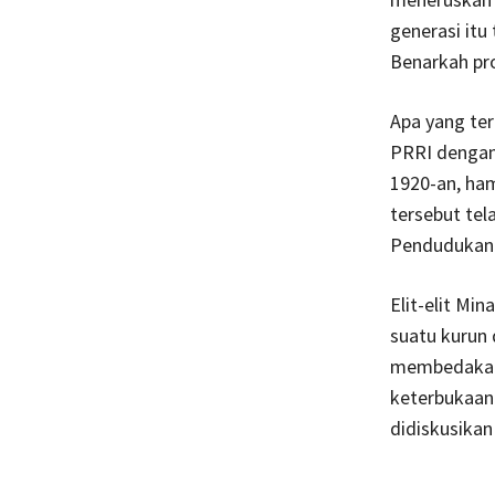
generasi itu
Benarkah pro
Apa yang ter
PRRI dengan
1920-an, ha
tersebut tel
Pendudukan m
Elit-elit Mi
suatu kurun 
membedakanny
keterbukaan
didiskusikan