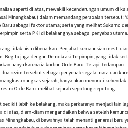
alisa seperti di atas, mewakili kecenderungan umum di ka
 (asal Minangkabau) dalam memandang persoalan tersebut: 
 Baru sebagai faktor utama; serta yang melihat Sukarno d
erpimpin serta PKI di belakangnya sebagai penyebab utama
rang tidak bisa dibenarkan. Penjahat kemanusian mesti diadi
. Begitu juga dengan Demokrasi Terpimpin, yang tidak ser
rkan hanya karena ia korban Orde Baru. Tetapi. terlampau
dua rezim tersebut sebagai penyebab segala mara dan kar
mangkas-mangkas sejarah, hanya akan menuruti kehendak
i resmi Orde Baru: melihat sejarah sepotong-sepotong.
at sedikit lebih ke belakang, maka perkaranya menjadi lain la
sa di atas, diam-diam mengandaikan bahwa setelah kemunc
s Minangkabau, di bawahnya telah menanti generasi baru y
peran pendahulunya dan menjaga nama besar Minangkabau,