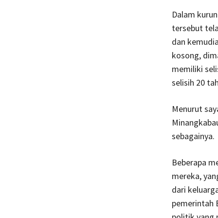
Dalam kurun 
tersebut tel
dan kemudia
kosong, dima
memiliki sel
selisih 20 ta
Menurut say
Minangkabau 
sebagainya.
Beberapa m
mereka, yan
dari keluarg
pemerintah B
politik yang