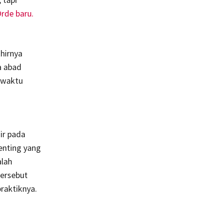
rde baru.
khirnya
a abad
 waktu
ir pada
penting yang
alah
ersebut
praktiknya.