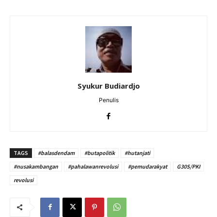
Syukur Budiardjo
Penulis
TAGS
#balasdendam
#butapolitik
#hutanjati
#nusakambangan
#pahalawanrevolusi
#pemudarakyat
G30S/PKI
revolusi