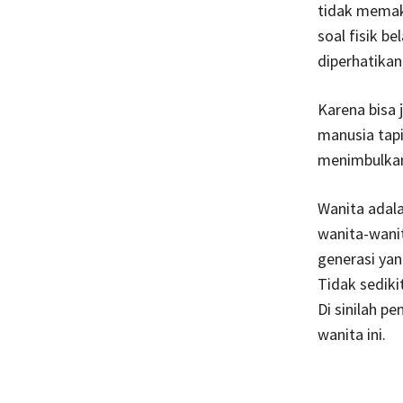
tidak memak
soal fisik b
diperhatikan,
Karena bisa 
manusia tapi
menimbulkan 
Wanita adal
wanita-wanit
generasi yan
Tidak sediki
Di sinilah 
wanita ini.