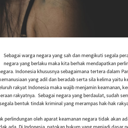
Sebagai warga negara yang sah dan mengikuti segala per
negara yang berlaku maka kita berhak mendapatkan perl
egara. Indonesia khususnya sebagaimana tertera dalam Panc
kemanusiaan yang adil dan beradab serta sila kelima yaitu k
 seluruh rakyat Indonesia maka wajib menjamin keamanan, 
eraan rakyatnya.
Sebagai negara yang berdaulat, sudah se
egala bentuk tindak kriminal yang merampas hak-hak rakya
k perlindungan oleh aparat keamanan negara tidak akan ada
dak ada. Di Indonesia, patokan hukum yang menjadi dasar 