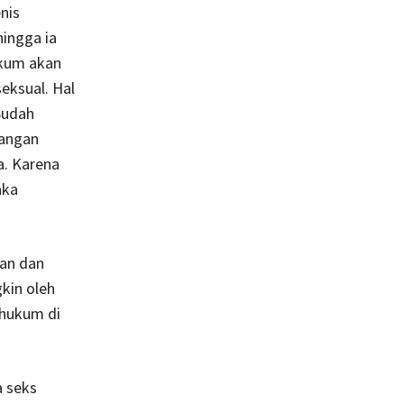
nis
ingga ia
ukum akan
eksual. Hal
Sudah
jangan
a. Karena
aka
an dan
kin oleh
 hukum di
a seks