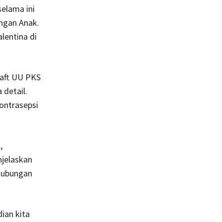
elama ini
ngan Anak.
lentina di
raft UU PKS
 detail.
kontrasepsi
,
njelaskan
 hubungan
ian kita