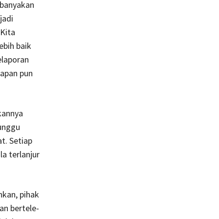
ebanyakan
jadi
 Kita
ebih baik
elaporan
kapan pun
kannya
tunggu
t. Setiap
a terlanjur
hkan, pihak
n bertele-