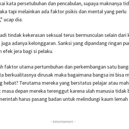
ai kata persetubuhan dan pencabulan, supaya maknanya ti
elaka tapi melainkan ada faktor psikis dan mental yang perlu
” ucap dia.
jadi tindak kekerasan seksual terus bermunculan selain dari
 juga adanya kelonggaran. Sanksi yang dipandang ringan pu
efek jera bagi si pelaku.
ah faktor utama pertumbuhan dan perkembangan satu bangs
a berkualitasnya dirusak maka bagaimana bangsa ini bisa 
g hebat? Terutama mereka yang berstatus pelajar atau mah
t masa depan mereka terenggut karena ulah manusia tidak 
pemerintah harus pasang badan untuk melindungi kaum lema
- Advertisement -