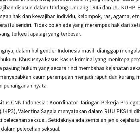
ajiban disusun dalam Undang-Undang 1945 dan UU KUHP. Ba
ngan hak dan kewajiban individu, kelompok, ras, agama, etn
ara itu sendiri. Tidak boleh ada yang merampas hak dari set
yang terkecil apalagi yang terbesar.
gnya, dalam hal gender Indonesia masih dianggap mengal
hukum. Khususnya kasus-kasus kriminal yang menimpa per
a payung hukum yang secara rinci membahas kejahatan seks
menyebabkan kaum perempuan menjadi rapuh dan kurang 
an penanganan nyata.
 situs CNN Indonesia : Koordinator Jaringan Pekerja Prolegn
(JKP3), Valentina Sagala menyatakan dalam RUU PKS ini di
ti pelecehan seksual. Setidaknya ada sembilan jenis kejahat
 dalam pelecehan seksual.