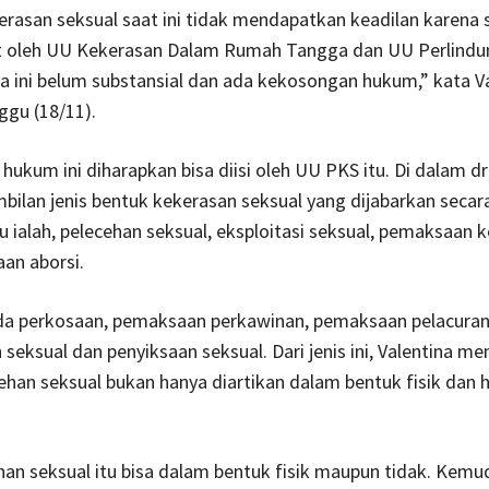
rasan seksual saat ini tidak mendapatkan keadilan karena s
at oleh UU Kekerasan Dalam Rumah Tangga dan UU Perlindu
a ini belum substansial dan ada kekosongan hukum,” kata Va
ggu (18/11).
ukum ini diharapkan bisa diisi oleh UU PKS itu. Di dalam d
bilan jenis bentuk kekerasan seksual yang dijabarkan secara
u ialah, pelecehan seksual, eksploitasi seksual, pemaksaan 
an aborsi.
a perkosaan, pemaksaan perkawinan, pemaksaan pelacuran
eksual dan penyiksaan seksual. Dari jenis ini, Valentina me
han seksual bukan hanya diartikan dalam bentuk fisik dan
han seksual itu bisa dalam bentuk fisik maupun tidak. Kemud