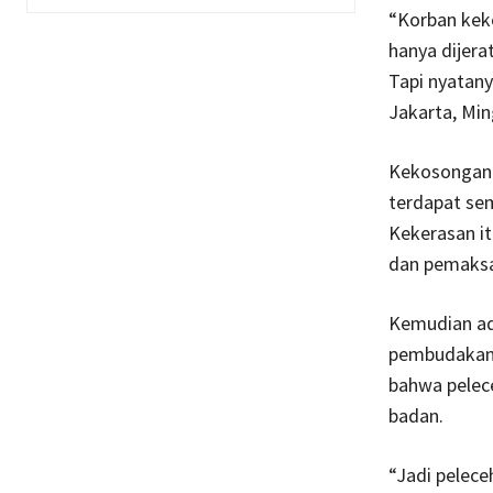
“Korban keke
hanya dijer
Tapi nyatany
Jakarta, Min
Kekosongan h
terdapat sem
Kekerasan it
dan pemaksa
Kemudian ad
pembudakan s
bahwa pelece
badan.
“Jadi pelece