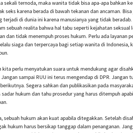
a sekali ternoda, maka wanita tidak bisa apa-apa bahkan k
k seks karena berada di bawah tekanan dan ancaman. Bisa 
 terjadi di dunia ini karena manusianya yang tidak beradab.
am sebuah realita bahwa hal tabu seperti kejahatan seksual l
an dan tidak menempuh proses hukum. Perlu ada layanan p
elalu siaga dan terpercaya bagi setiap wanita di Indonesia, 
pun.
ah kita perlu menyatukan suara untuk mendukung agar disah
. Jangan sampai RUU ini terus mengendap di DPR. Jangan 
berikutnya. Segera sahkan dan publikasikan pada masyaraka
 sadar hukum dan tahu prosedur yang harus ditempuh apabil
ban.
, sebuah hukum akan kuat apabila ditegakkan. Setelah disa
gak hukum harus bersikap tanggap dalam penanganan. Janga