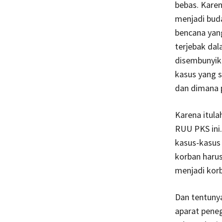
bebas. Karen
menjadi buda
bencana yang
terjebak dal
disembunyik
kasus yang s
dan dimana 
Karena itul
RUU PKS ini
kasus-kasus 
korban harus
menjadi kor
Dan tentunya
aparat pene