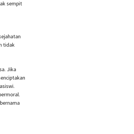
dak sempit
 kejahatan
n tidak
a. Jika
menciptakan
asiswi.
bermoral.
h bernama