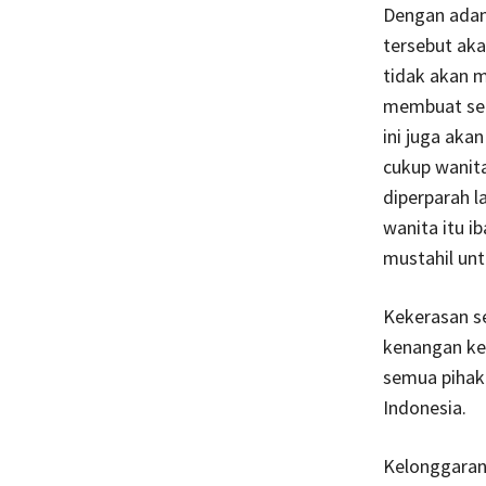
Dengan adany
tersebut aka
tidak akan m
membuat seti
ini juga aka
cukup wanita
diperparah 
wanita itu i
mustahil unt
Kekerasan s
kenangan ke
semua pihak
Indonesia.
Kelonggaran