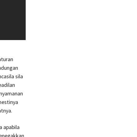
aturan
indungan
asila sila
eadilan
kenyamanan
mestinya
tnya.
 apabila
penegakkan