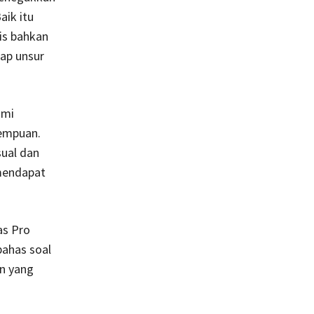
ik itu
is bahkan
iap unsur
ami
empuan.
ual dan
mendapat
as Pro
bahas soal
an yang