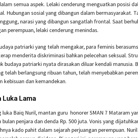
alam semua aspek. Lelaki cenderung menguatkan posisi d
ial. Hubungan sosial yang dibangun dalam bermasyarakat. T
ggung, narasi yang dibangun sangatlah frontal. Saat berh
gan perempuan, lelaki cenderung menindas.
udaya patriarki yang telah mengakar, para feminis berasums
rap menderita diskriminasi bahkan pelecehan seksual. Struk
k budaya patriarki nyata dirasakan diluar kendali manusia. 
ang telah berlangsung ribuan tahun, telah menyebabkan per
am kebisuan dan kemandekan.
 Luka Lama
 luka Baiq Nuril, mantan guru honorer SMAN 7 Mataram yan
 bulan penjara dan denda Rp. 500 juta. Vonis yang dijatuhka
ahnya kado pahit dalam sejarah perjuangan perempuan. Nuril