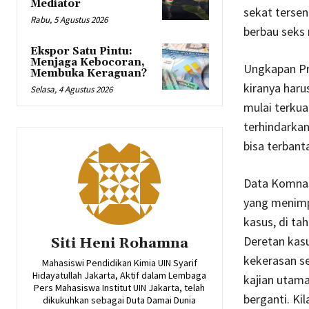
Mediator
sekat terse
Rabu, 5 Agustus 2026
berbau seks 
Ekspor Satu Pintu:
Menjaga Kebocoran,
Ungkapan Pr
Membuka Keraguan?
kiranya haru
Selasa, 4 Agustus 2026
mulai terkua
terhindarkan
bisa terban
Data Komnas
yang menimp
kasus, di ta
Deretan kasu
Siti Heni Rohamna
kekerasan se
Mahasiswi Pendidikan Kimia UIN Syarif
Hidayatullah Jakarta, Aktif dalam Lembaga
kajian utam
Pers Mahasiswa Institut UIN Jakarta, telah
berganti. Ki
dikukuhkan sebagai Duta Damai Dunia