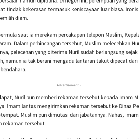
bersalah namun dipidana. Di negeri ini, perempuan yang bera
t tindak kekerasan termasuk keniscayaan luar biasa. Ironis
emilih diam.
bermula saat ia merekam percakapan telepon Muslim, Kepal
ram. Dalam perbincangan tersebut, Muslim melecehkan Nuri
tinya, pelecehan yang diterima Nuril sudah berlangsung sejak 
h, namun ia tak berani mengadu lantaran takut dipecat dari
 bendahara.
- Advertisement -
apat, Nuril pun memberi rekaman tersebut kepada Imam M
nya. Imam lantas mengirimkan rekaman tersebut ke Dinas Pe
tempat. Muslim pun dimutasi dari jabatannya. Nahas, Imam
 rekaman tersebut.