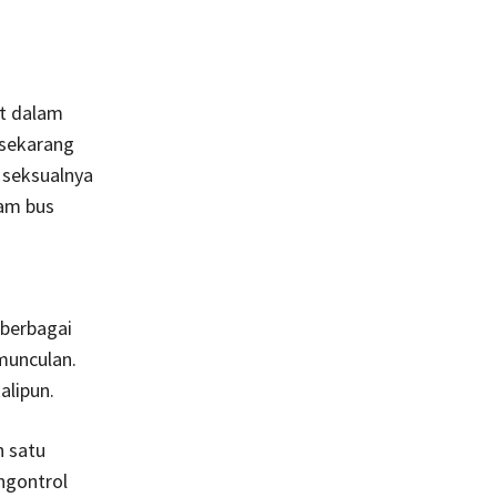
at dalam
 sekarang
t seksualnya
am bus
 berbagai
munculan.
alipun.
h satu
engontrol