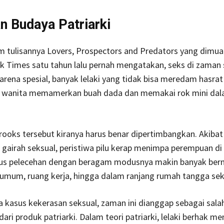
n Budaya Patriarki
m tulisannya Lovers, Prospectors and Predators yang dimu
k Times satu tahun lalu pernah mengatakan, seks di zaman
 Karena spesial, banyak lelaki yang tidak bisa meredam hasra
t wanita memamerkan buah dada dan memakai rok mini dal
ooks tersebut kiranya harus benar dipertimbangkan. Akibat
gairah seksual, peristiwa pilu kerap menimpa perempuan di
us pelecehan dengan beragam modusnya makin banyak ber
umum, ruang kerja, hingga dalam ranjang rumah tangga sek
kasus kekerasan seksual, zaman ini dianggap sebagai sala
dari produk patriarki. Dalam teori patriarki, lelaki berhak m