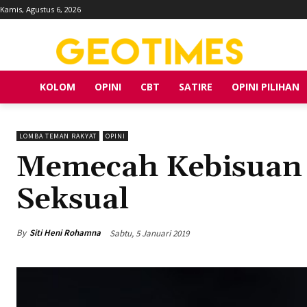
Kamis, Agustus 6, 2026
KOLOM
OPINI
CBT
SATIRE
OPINI PILIHAN
LOMBA TEMAN RAKYAT
OPINI
Memecah Kebisuan
Seksual
By
Siti Heni Rohamna
Sabtu, 5 Januari 2019