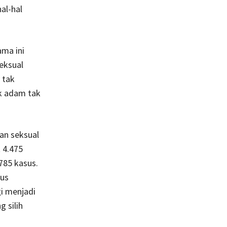
al-hal
ma ini
seksual
 tak
ak adam tak
an seksual
 4.475
.785 kasus.
sus
gi menjadi
 silih