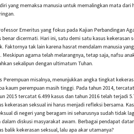
ndiri yang memaksa manusia untuk memalingkan mata dari h
ringan.
ofessor Emeritus yang fokus pada Kajian Perbandingan Aga
s benar dicermati. Hari ini, satu demi satu kasus kekerasan 
k. Faktornya tak lain karena hasrat mendalam manusia yang
. Meskipun agama telah melarangnya, tetap saja, nafsu an
tahkan sekalipun dengan ultimatum Tuhan.
 Perempuan misalnya, menunjukkan angka tingkat kekeras
a kaum perempuan masih tinggi. Pada tahun 2014, tercatat
hun 2015 tercatat 6.499 kasus dan tahun 2016 telah terjadi 5
s kekerasan seksual ini harus menjadi refleksi bersama. Ka
ksual di negeri yang beragam ini seharusnya sudah tidak la
a dalam diskusi masyarakat awam. Berbagai pendapat datang
las balik kekerasan seksual, lalu apa akar utamanya?