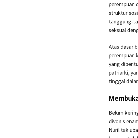
perempuan d
struktur sos
tanggung-tan
seksual den
Atas dasar b
perempuan ke
yang dibentu
patriarki, y
tinggal dal
Membuka
Belum kering
divonis enam
Nuril tak ub