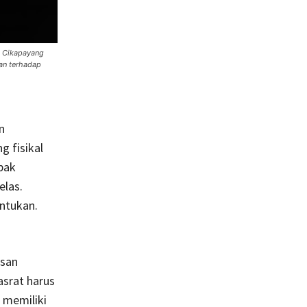
n Cikapayang
san terhadap
n
g fisikal
pak
elas.
entukan.
asan
asrat harus
memiliki