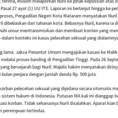
 terima, Muslim melaporkan Nuril ke pihak kepolisian atas 
Pasal 27 ayat (1) UU ITE. Laporan ini berlanjut hingga ke pe
iproses, Pengadilan Negeri Kota Mataram menyatakan Nuril 
ril dibebaskan dari tahanan kota. Bebasnya Nuril, karena ia 
uhi unsur mentransmisikan dan membuat konten yang me
—dalam konteks ini kasus pelecehan seksual yang dialaminya
ng lama. Jaksa Penuntut Umum mengajukan kasasi ke Mah
melalui proses banding di Pengadilan Tinggi. Pada 26 Sept
 yang bersejarah bagi Nuril. Majelis hakim menyatakan diriny
6 bulan penjara dengan jumlah denda Rp. 500 juta.
, korban pelecehan seksual yang dipidana secara otomatis 
 sistem hukum di Indonesia. Putusan MA kali ini dianggap t
uasi korban. Tidak seharusnya Nuril disalahkan. Aparat kia
m perempuan tertindas.