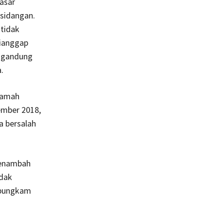
dasar
rsidangan.
tidak
dianggap
ngandung
.
kamah
ember 2018,
a bersalah
menambah
idak
n bungkam