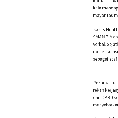
korban. Tak 
kala mendapa
mayoritas m
Kasus Nuril 
SMAN 7 Mata
verbal. Seja
mengaku risi
sebagai staf
Rekaman did
rekan kerja
dan DPRD se
menyebarkan