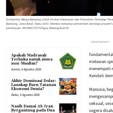
Solidaritas Warga Bandung Untuk Korban Kekerasan dan Pelecehan Terhadap Pere
Bandung, Jawa Barat, Rabu (4/5). Mereka menuntut pemerintah bersikap proaktif d
perempuan. ANTARA FOTO/Agus Bebeng/kye/16.
- Advertisement -
fundamental 
Apakah Madrasah
Terbuka untuk siswa
melawan spir
non-Muslim?
menempati ru
Kamis, 6 Agustus 2026
Kendati demi
Akhir Dominasi Dolar:
Lanskap Baru Tatanan
Manusia, beg
Ekonomi Dunia?
Rabu, 5 Agustus 2026
mengesampin
seksual, ses
Nasib Damai AS-Iran
segera disa
Bergantung pada Dua