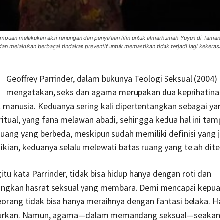
mpuan melakukan aksi renungan dan penyalaan lilin untuk almarhumah Yuyun di Tama
an melakukan berbagai tindakan preventif untuk memastikan tidak terjadi lagi kekera
Geoffrey Parrinder, dalam bukunya Teologi Seksual (2004)
mengatakan, seks dan agama merupakan dua keprihatina
manusia. Keduanya sering kali dipertentangkan sebagai yan
itual, yang fana melawan abadi, sehingga kedua hal ini tam
ang yang berbeda, meskipun sudah memiliki definisi yang j
kian, keduanya selalu melewati batas ruang yang telah dit
itu kata Parrinder, tidak bisa hidup hanya dengan roti dan
gkan hasrat seksual yang membara. Demi mencapai kepu
eorang tidak bisa hanya meraihnya dengan fantasi belaka. H
lurkan. Namun, agama—dalam memandang seksual—seakan 