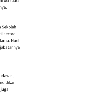
ni bersuara
nya,
a Sekolah
l secara
lama. Nuril
 jabatannya
udawin,
ndidikan
 juga