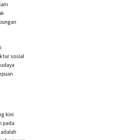
alam
ak
ubungan
i
tur sosial
Budaya
empuan
g kini
n pada
 adalah