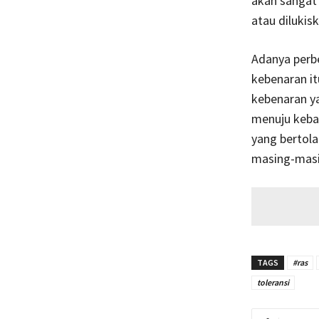
akan sangat
atau dilukis
Adanya perbe
kebenaran it
kebenaran ya
menuju keba
yang bertola
masing-masi
TAGS
#ras
toleransi