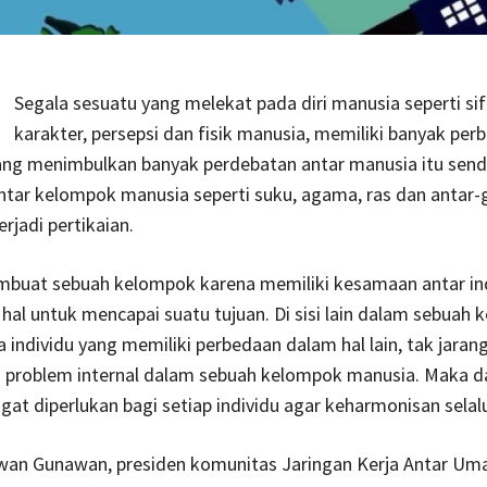
Segala sesuatu yang melekat pada diri manusia seperti sif
karakter, persepsi dan fisik manusia, memiliki banyak per
ang menimbulkan banyak perdebatan antar manusia itu sendi
ntar kelompok manusia seperti suku, agama, ras dan antar
erjadi pertikaian.
buat sebuah kelompok karena memiliki kesamaan antar in
hal untuk mencapai suatu tujuan. Di sisi lain dalam sebuah
 individu yang memiliki perbedaan dalam hal lain, tak jarang 
 problem internal dalam sebuah kelompok manusia. Maka dar
ngat diperlukan bagi setiap individu agar keharmonisan selalu
an Gunawan, presiden komunitas Jaringan Kerja Antar Um