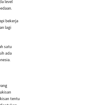
a level
bedaan.
api bekerja
an lagi
ah satu
sih ada
nesia.
 yang
lukisan
kisan tentu