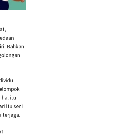
at,
bedaan
ri. Bahkan
-golongan
dividu
 kelompok
hal itu
i itu seni
 terjaga.
at