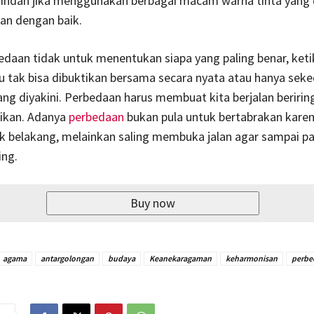
 indah jika menggunakan berbagai macam warna tinta yang 
kan dengan baik.
daan tidak untuk menentukan siapa yang paling benar, keti
u tak bisa dibuktikan bersama secara nyata atau hanya seke
ng diyakini. Perbedaan harus membuat kita berjalan beririn
ikan. Adanya
perbedaan
bukan pula untuk bertabrakan karen
k belakang, melainkan saling membuka jalan agar sampai pa
ng.
Buy now
agama
antargolongan
budaya
Keanekaragaman
keharmonisan
perbe