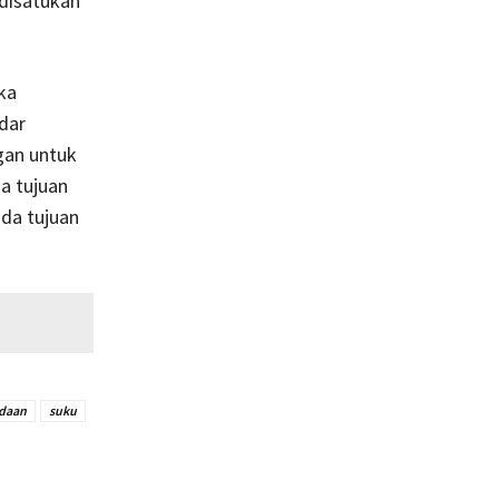
disatukan
ka
dar
gan untuk
a tujuan
da tujuan
daan
suku