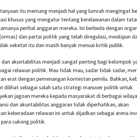
rtanyaan itu memang menjadi hal yang lumrah mengingat b
asi khusus yang mengatur tentang kerelawanan dalam tatan
tamanya perihal anggaran mereka. Ini berbeda dengan organ
ormas) dan partai politik yang telah diregulasi, meskipun d
idak seketat itu dan masih banyak menuai kritik publik.
 dan akuntabilitas menjadi sangat penting bagi kelompok y
gai relawan politik. Mau tidak mau, sadar tidak sadar, me
itan erat dengan pemenangan kontestan pemilu. Bahkan, ke
 dilihat sebagai salah satu strategi manuver politik untuk
kan jagoan mereka kepada masyarakat di berbagai wilayah
ransi dan akuntabilitas anggaran tidak diperhatikan, akan
 keberadaan relawan ini untuk dijadkan sebagai arena inv
 para cukong politik.