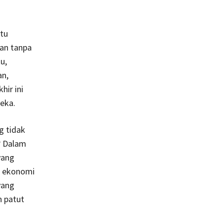
itu
an tanpa
u,
an,
hir ini
eka.
g tidak
? Dalam
yang
i ekonomi
yang
n patut