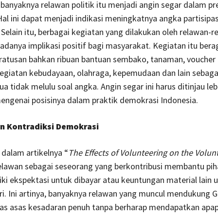
anyaknya relawan politik itu menjadi angin segar dalam pr
al ini dapat menjadi indikasi meningkatnya angka partisipasi
Selain itu, berbagai kegiatan yang dilakukan oleh relawan-r
danya implikasi positif bagi masyarakat. Kegiatan itu ber
i ratusan bahkan ribuan bantuan sembako, tanaman, voucher
egiatan kebudayaan, olahraga, kepemudaan dan lain sebaga
 tidak melulu soal angka. Angin segar ini harus ditinjau lebi
engenai posisinya dalam praktik demokrasi Indonesia.
n Kontradiksi Demokrasi
 dalam artikelnya “
The Effects of Volunteering on the Volun
lawan sebagai seseorang yang berkontribusi membantu piha
ki ekspektasi untuk dibayar atau keuntungan material lain 
iri. Ini artinya, banyaknya relawan yang muncul mendukung G
tas asas kesadaran penuh tanpa berharap mendapatkan apap