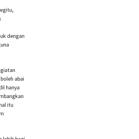
egitu,
k
ntuk dengan
guna
egiatan
 boleh abai
dil hanya
imbangkan
al itu
am
lebih bagi