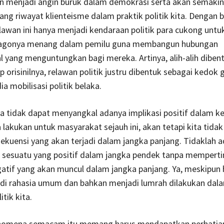
an menjadi angin buruk dalam demokrasi serta akan semakin
g riwayat klienteisme dalam praktik politik kita. Dengan b
lawan ini hanya menjadi kendaraan politik para cukong untu
agonya menang dalam pemilu guna membangun hubungan
l yang menguntungkan bagi mereka. Artinya, alih-alih dibe
sp orisinilnya, relawan politik justru dibentuk sebagai kedok 
a mobilisasi politik belaka.
a tidak dapat menyangkal adanya implikasi positif dalam k
lakukan untuk masyarakat sejauh ini, akan tetapi kita tidak
kuensi yang akan terjadi dalam jangka panjang. Tidaklah a
esuatu yang positif dalam jangka pendek tanpa mempert
gatif yang akan muncul dalam jangka panjang. Ya, meskipun h
di rahasia umum dan bahkan menjadi lumrah dilakukan dal
tik kita.
enomena semacam itu memang harus mendapatkan perhatian 