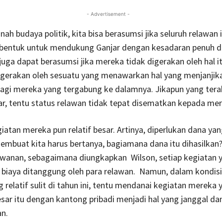
- Advertisement -
ah budaya politik, kita bisa berasumsi jika seluruh relawan 
entuk untuk mendukung Ganjar dengan kesadaran penuh d
juga dapat berasumsi jika mereka tidak digerakan oleh hal it
igerakan oleh sesuatu yang menawarkan hal yang menjanjik
agi mereka yang tergabung ke dalamnya. Jikapun yang terak
ar, tentu status relawan tidak tepat disematkan kepada mer
iatan mereka pun relatif besar. Artinya, diperlukan dana yan
 membuat kita harus bertanya, bagiamana dana itu dihasilkan
awanan, sebagaimana diungkapkan Wilson, setiap kegiatan 
biaya ditanggung oleh para relawan. Namun, dalam kondis
g relatif sulit di tahun ini, tentu mendanai kegiatan mereka 
sar itu dengan kantong pribadi menjadi hal yang janggal da
n.