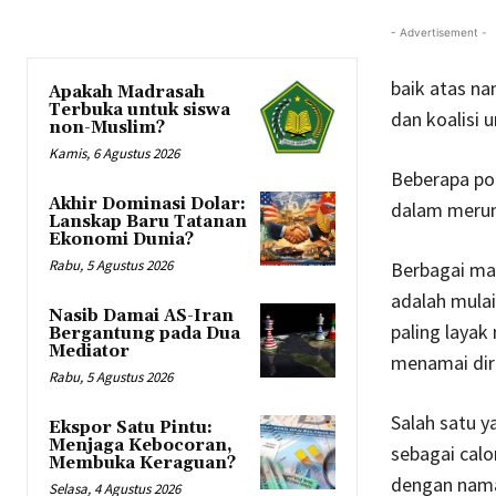
- Advertisement -
baik atas na
Apakah Madrasah
Terbuka untuk siswa
dan koalisi
non-Muslim?
Kamis, 6 Agustus 2026
Beberapa po
Akhir Dominasi Dolar:
dalam merum
Lanskap Baru Tatanan
Ekonomi Dunia?
Rabu, 5 Agustus 2026
Berbagai man
adalah mula
Nasib Damai AS-Iran
paling layak
Bergantung pada Dua
Mediator
menamai diri
Rabu, 5 Agustus 2026
Salah satu 
Ekspor Satu Pintu:
Menjaga Kebocoran,
sebagai calo
Membuka Keraguan?
dengan nama 
Selasa, 4 Agustus 2026