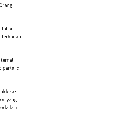
 Orang
n-tahun
k terhadap
ternal
 partai di
kuldesak
lon yang
pada lain