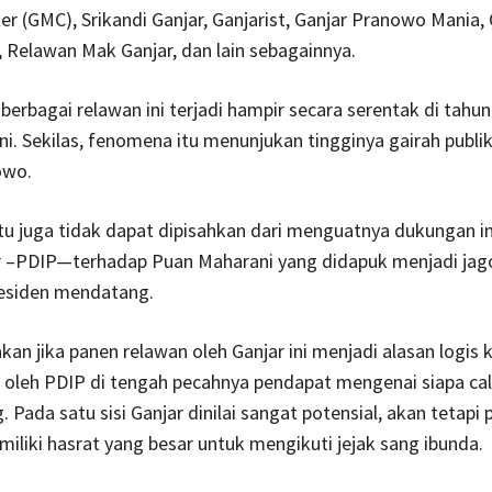
ter (GMC), Srikandi Ganjar, Ganjarist, Ganjar Pranowo Mania,
 Relawan Mak Ganjar, dan lain sebagainnya.
erbagai relawan ini terjadi hampir secara serentak di tahu
ni. Sekilas, fenomena itu menunjukan tingginya gairah publi
owo.
tu juga tidak dapat dipisahkan dari menguatnya dukungan in
r –PDIP—terhadap Puan Maharani yang didapuk menjadi jago
residen mendatang.
kan jika panen relawan oleh Ganjar ini menjadi alasan logis 
 oleh PDIP di tengah pecahnya pendapat mengenai siapa ca
 Pada satu sisi Ganjar dinilai sangat potensial, akan tetapi 
miliki hasrat yang besar untuk mengikuti jejak sang ibunda.