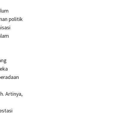
elum
an politik
isasi
alam
ang
reka
beradaan
. Artinya,
estasi