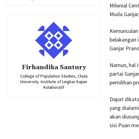
Milenial Cen
Muda Ganjar,
Kemunculan b
belakangan i
Ganjar Pran
Namun, hal i
Firhandika Santury
partai Ganja
College of Population Studies, Chula
University. Institute of Lingkar Kajian
pemilihan p
Kolaboratif
Dapat dikata
yang dialami
akan diusung.
sisi Puan me