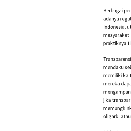
Berbagai pe
adanya regul
Indonesia, u
masyarakat (
praktiknya t
Transparansi
mendaku seba
memiliki ka
mereka dapat
mengampanye
jika transpa
memungkinkan
oligarki atau