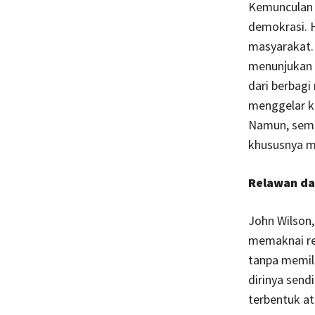
Kemunculan b
demokrasi. H
masyarakat. 
menunjukan a
dari berbag
menggelar k
Namun, semua
khususnya m
Relawan da
John Wilson,
memaknai re
tanpa memili
dirinya send
terbentuk a