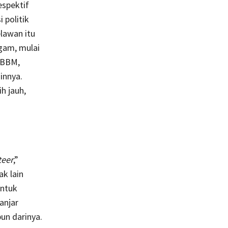
espektif
 politik
elawan itu
agam, mulai
 BBM,
innya.
h jauh,
teer
,”
k lain
untuk
anjar
un darinya.