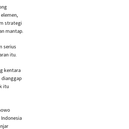
song
 elemen,
m strategi
gan mantap.
 serius
ran itu.
ng kentara
g dianggap
 itu
anowo
h Indonesia
njar