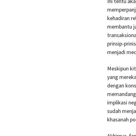
Ini tentu ak
memperpanjan
kehadiran re
membantu j
transaksiona
prinsip-prini
menjadi medi
Meskipun kit
yang mereka 
dengan konse
memandang s
implikasi ne
sudah menja
khasanah poli
Akhirnya, f