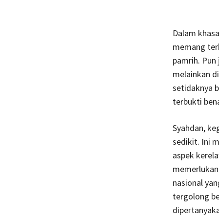
Dalam khasan
memang terb
pamrih. Pun 
melainkan d
setidaknya b
terbukti ben
Syahdan, keg
sedikit. Ini
aspek kerel
memerlukan 
nasional yan
tergolong be
dipertanyaka