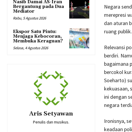
Nasib Damai AS-Iran
Negara sendi
Bergantung pada Dua
Mediator
merepresi w
Rabu, 5 Agustus 2026
dan aturan b
ruang publik.
Ekspor Satu Pintu:
Menjaga Kebocoran,
Membuka Keraguan?
Relevansi pol
Selasa, 4 Agustus 2026
berdiri. Nam
bagaimana p
bercokol kur
Soeharto) s
kekuasaan, s
ini dengan s
negara terd
Aris Setyawan
Ironisnya, s
Penulis dan musikus.
keadaan pol