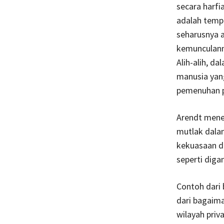
secara harfi
adalah tempa
seharusnya a
kemunculanny
Alih-alih, d
manusia yang
pemenuhan pr
Arendt menek
mutlak dalam
kekuasaan de
seperti digam
Contoh dari 
dari bagaim
wilayah priv