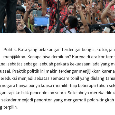
Politik. Kata yang belakangan terdengar bengis, kotor, ja
menjijikkan. Kenapa bisa demikian? Karena di era kontemp
knai sebatas sebagai sebuah perkara kekuasaan: ada yang m
uasai. Praktik politik ini makin terdengar menjijikkan kare
tereduksi menjadi sebatas semacam tonil yang diulang tahu
 negara hanya punya kuasa memilih tiap beberapa tahun seka
gan rapi ke bilik pencoblosan suara. Setelahnya mereka diku
h, sekadar menjadi penonton yang mengamati polah-tingkah
g terpilih.