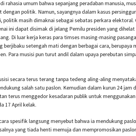
di rahasia umum bahwa sepanjang peradaban manusia, musi
t dengan politik. Namun, sayangnya dalam kasus persinggun
i, politik masih dimaknai sebagai sebatas perkara elektoral
ai ini dapat disimak di jelang Pemilu presiden yang dihelat
ang. Di luar kerja keras para timses masing-masing pasanga
g berjibaku setengah mati dengan berbagai cara, berupaya 
uen. Para musisi pun turut andil dalam upaya perebutan simp
isi secara terus terang tanpa tedeng aling-aling menyatak
ndukung salah satu paslon. Kemudian dalam kurun 24 jam d
ltan terus menggedor kesadaran publik untuk menggunakan
a 17 April kelak.
cara spesifik langsung menyebut bahwa ia mendukung paslo
alnya yang tiada henti memuja dan mempromosikan paslon 