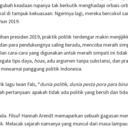
bah keadaan rupanya tak berkutik menghadapi orbais-orb
ol di tampuk kekuasaan. Ngerinya lagi, mereka bercokol s
hun 2019.
ihan presiden 2019, praktik politik terdengar makin menjijik
 dan para pendukungnya saling beradu, mencoba meraih sim
Dan cara-cara yang digunakan untuk meraih simpati ini tida
egala tipu daya,
hoax
, adu argumen tanpa substansi, dan pra
r mewarnai panggung politik Indonesia.
ik lagu Iwan Fals, “
dunia politik, dunia pesta pora para bin
h pertanyaan: apakah tidak ada politik yang bersih dan tid
ada. Filsuf Hannah Arendt memaparkan sebuah gagasan me
tik. Melacak sejarah namanya yang muncul dari masa lampau 