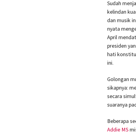
Sudah menja
kelindan kua
dan musik in
nyata mengen
April mendat
presiden yan
hati konstit
ini.
Golongan mus
sikapnya: me
secara simu
suaranya pad
Beberapa se
Addie MS
mis