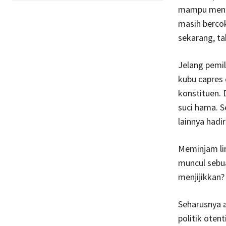
mampu mengu
masih bercok
sekarang, ta
Jelang pemil
kubu capres
konstituen. 
suci hama. S
lainnya hadi
Meminjam lir
muncul sebua
menjijikkan?
Seharusnya 
politik oten