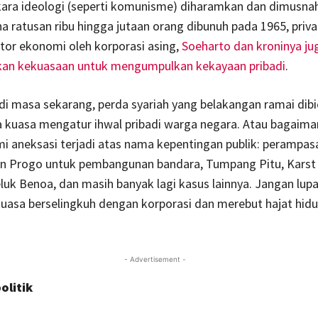
ara ideologi (seperti komunisme) diharamkan dan dimusna
ana ratusan ribu hingga jutaan orang dibunuh pada 1965, priva
tor ekonomi oleh korporasi asing,
Soeharto dan kroninya ju
n kekuasaan untuk mengumpulkan kekayaan pribadi
.
 di masa sekarang, perda syariah yang belakangan ramai dib
a kuasa mengatur ihwal pribadi warga negara. Atau bagaima
i aneksasi terjadi atas nama kepentingan publik: perampasa
n Progo untuk pembangunan bandara, Tumpang Pitu, Karst
luk Benoa, dan masih banyak lagi kasus lainnya. Jangan lup
uasa berselingkuh dengan korporasi dan merebut hajat hid
- Advertisement -
olitik