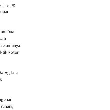
ais yang
ampai
kan. Dua
pati
k selamanya
ktik kotor
atang”,
lalu
ak
ngenai
Yunani,