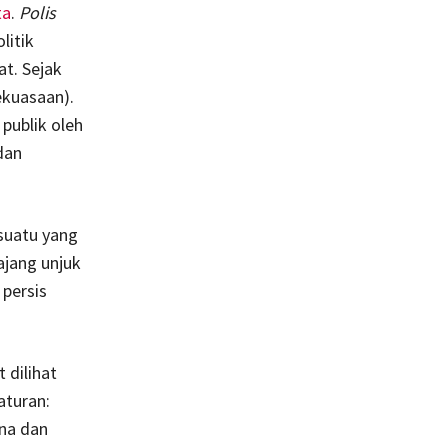
ta
.
Polis
litik
at. Sejak
ekuasaan).
publik oleh
dan
suatu yang
ajang unjuk
 persis
 dilihat
aturan:
ana dan