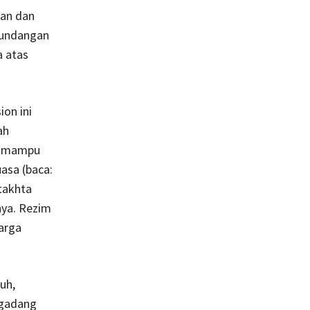
kan dan
-undangan
a atas
ion ini
ah
an mampu
uasa (baca:
takhta
nya. Rezim
arga
uh,
-gadang