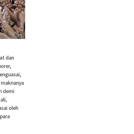
hat dan
orer,
enguasai,
na maknanya
n demi
li,
asai oleh
 para