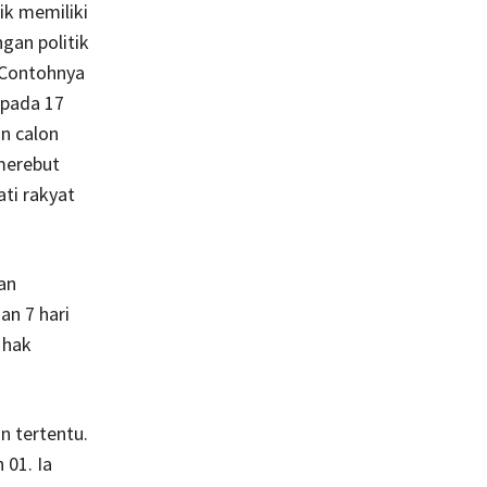
k memiliki
gan politik
. Contohnya
 pada 17
n calon
merebut
ati rakyat
an
an 7 hari
 hak
n tertentu.
01. Ia