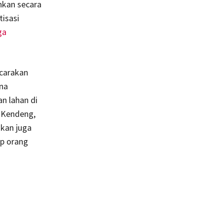
hkan secara
tisasi
ga
icarakan
na
n lahan di
 Kendeng,
akan juga
up orang