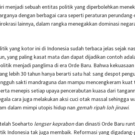
ri menjadi sebuah entitas politik yang diperbolehkan mene
arganya dengan berbagai cara seperti peraturan perundang
irokrasi lainnya, dalam rangka menegakkan dominasi negar
itik yang kotor ini di Indonesia sudah terbaca jelas sejak nas
un, yang paling kasat mata dan dapat dijadikan contoh adal
olitik menjadi panglima di era Orde Baru. Bahwa kekuasa
ang lebih 30 tahun hanya berarti satu hal: sang despot peng
ungguh sakti mandraguna dan mampu mencengkeram kuat 
erta menepis setiap upaya pencerabutan kuasa dari tangan
egala cara juga melakukan aksi cuci otak massal sehingga w
iam dalam mimpi utopis hidup nan
gemah ripah loh jinawi
.
etelah Soeharto
lengser keprabon
dan dinasti Orde Baru runt
itik Indonesia tak juga membaik. Reformasi yang digadang