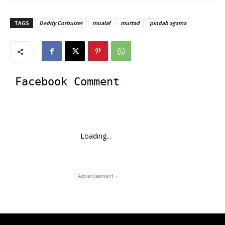
TAGS
Deddy Corbuizer
mualaf
murtad
pindah agama
Facebook Comment
Loading...
- Advertisement -