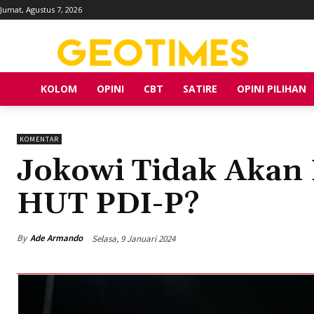
Jumat, Agustus 7, 2026
KOLOM
OPINI
CBT
SATIRE
OPINI PILIHAN
KOMENTAR
Jokowi Tidak Akan
HUT PDI-P?
By
Ade Armando
Selasa, 9 Januari 2024