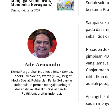
Menjaga Kebocoran,
Sudah sulit
Membuka Keraguan?
bersama Pra
Selasa, 4 Agustus 2026
Sampai seka
pada dasarn
sekali tidak r
Presiden Jok
pimpinan PD
yang lama, 
Ade Armando
Ganjar menol
Ketua Pergerakan Indonesia Untuk Semua,
Pendiri Civil Society Watch (CSW), Pegiat
dilibatkan d
Media Sosial, Politisi dari Partai Solidaritas
adalah petug
Indonesia. Ia pernah mengajar sebagai
dosen di Fakultas Ilmu Sosial dan Ilmu
Politik Universitas Indonesia
Apalagi bel
sudah menyer