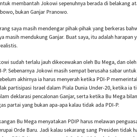
 untuk membantah Jokowi sepenuhnya berada di belakang at
bowo, bukan Ganjar Pranowo.
rang saya masih mendengar pihak-pihak yang berkeras bah
ya masih mendukung Ganjar. Buat saya, itu adalah harapan 
ealistis.
owi sudah terlalu jauh dikecewakan oleh Bu Mega, dan oleh
I-P. Sebenarnya Jokowi masih sempat berusaha sabar untuk
sebelum akhirnya ia harus menyerah ketika PDI-P memerint
ak partisipasi Israel dalam Piala Dunia Under-20, ketika ia t
alam deklarasi pencalonan Ganjar, serta ketika Bu Mega bil
as partai yang bukan apa-apa kalau tidak ada PDI-P.
akangan Bu Mega menyatakan PDIP harus melawan penguas
upai Orde Baru. Jadi kalau sekarang sang Presiden tidak ha