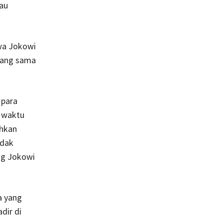
au
wa Jokowi
yang sama
 para
 waktu
ahkan
idak
ang Jokowi
a yang
dir di