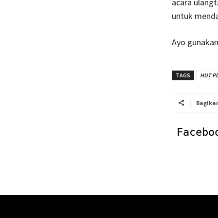
acara ulangt
untuk menda
Ayo gunakan 
TAGS
HUT PD
Bagika
Facebo