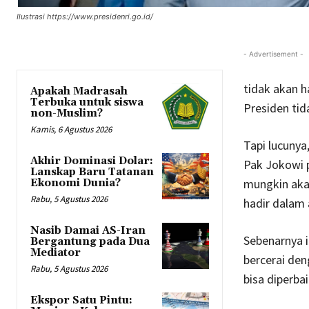
Ilustrasi https://www.presidenri.go.id/
- Advertisement -
tidak akan h
Apakah Madrasah
Terbuka untuk siswa
Presiden tid
non-Muslim?
Kamis, 6 Agustus 2026
Tapi lucunya
Akhir Dominasi Dolar:
Pak Jokowi pa
Lanskap Baru Tatanan
mungkin aka
Ekonomi Dunia?
Rabu, 5 Agustus 2026
hadir dalam 
Nasib Damai AS-Iran
Sebenarnya 
Bergantung pada Dua
Mediator
bercerai de
Rabu, 5 Agustus 2026
bisa diperbai
Ekspor Satu Pintu: