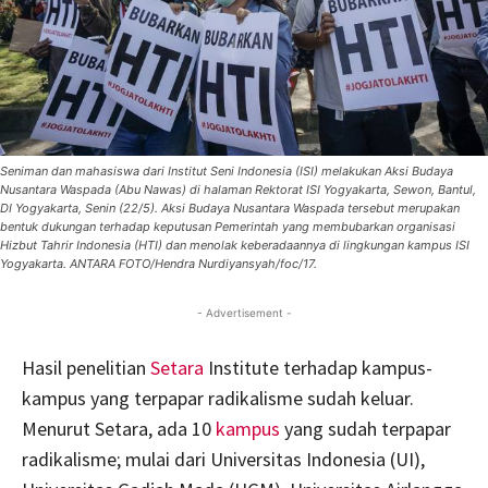
Seniman dan mahasiswa dari Institut Seni Indonesia (ISI) melakukan Aksi Budaya
Nusantara Waspada (Abu Nawas) di halaman Rektorat ISI Yogyakarta, Sewon, Bantul,
DI Yogyakarta, Senin (22/5). Aksi Budaya Nusantara Waspada tersebut merupakan
bentuk dukungan terhadap keputusan Pemerintah yang membubarkan organisasi
Hizbut Tahrir Indonesia (HTI) dan menolak keberadaannya di lingkungan kampus ISI
Yogyakarta. ANTARA FOTO/Hendra Nurdiyansyah/foc/17.
- Advertisement -
Hasil penelitian
Setara
Institute terhadap kampus-
kampus yang terpapar radikalisme sudah keluar.
Menurut Setara, ada 10
kampus
yang sudah terpapar
radikalisme; mulai dari Universitas Indonesia (UI),