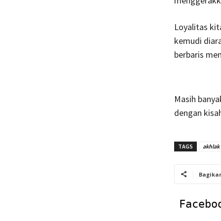
menggerakka
Loyalitas ki
kemudi diara
berbaris me
Masih banyak 
dengan kisah
TAGS
akhlak
Bagika
Facebo