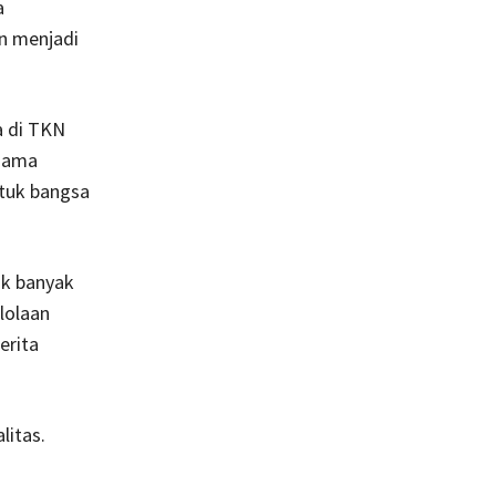
a
in menjadi
a di TKN
 sama
ntuk bangsa
ak banyak
lolaan
erita
litas.