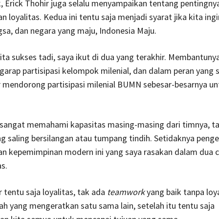
k, Erick Thohir juga selalu menyampaikan tentang pentingny
n loyalitas. Kedua ini tentu saja menjadi syarat jika kita ing
sa, dan negara yang maju, Indonesia Maju.
ita sukses tadi, saya ikut di dua yang terakhir. Membantuny
arap partisipasi kelompok milenial, dan dalam peran yang
r mendorong partisipasi milenial BUMN sebesar-besarnya u
r sangat memahami kapasitas masing-masing dari timnya, t
ng saling bersilangan atau tumpang tindih. Setidaknya penge
an kepemimpinan modern ini yang saya rasakan dalam dua c
s.
 tentu saja loyalitas, tak ada
teamwork
yang baik tanpa loya
ilah yang mengeratkan satu sama lain, setelah itu tentu saja