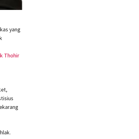
kas yang
k
ck Thohir
et,
tisius
sekarang
hlak.