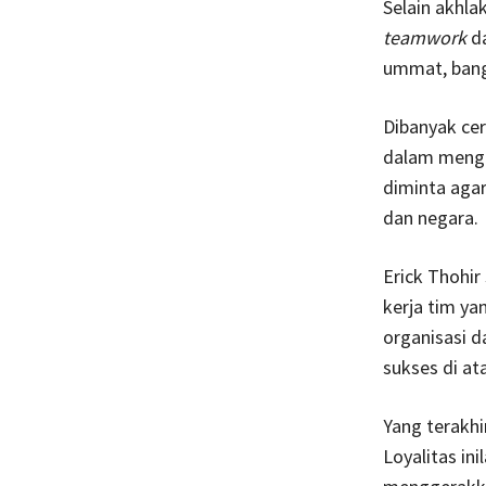
Selain akhla
teamwork
da
ummat, bang
Dibanyak cer
dalam mengg
diminta aga
dan negara.
Erick Thohi
kerja tim ya
organisasi d
sukses di ata
Yang terakhir
Loyalitas in