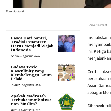
Foto: liputan6
- Advertisement -
menuliskanny
Pasca Hari Santri,
Tradisi Pesantren
menyampaika
Harus Menjadi Wajah
Indonesia
ini. Ketiga k
Sabtu, 8 Agustus 2026
menjalankan
Budaya Toxic
Cerita sukse
Masculinity yang
Membelenggu Kaum
perusahaan m
Lelaki
Asian Games
Jumat, 7 Agustus 2026
sebagai Men
Apakah Madrasah
Terbuka untuk siswa
non-Muslim?
Dibanyak tul
Kamis, 6 Agustus 2026