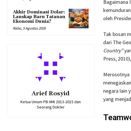
Bagaimana I
kemunduran. 
Akhir Dominasi Dolar:
Lanskap Baru Tatanan
oleh Preside
Ekonomi Dunia?
Rabu, 5 Agustus 2026
Tak bosan me
dari The Geo
Country”
yan
Press, 2010)
Merosotnya I
menegaskan b
negara lain 
Arief Rosyid
yang menjadi
Ketua Umum PB HMI 2013-2015 dan
Seorang Dokter
Teamwor