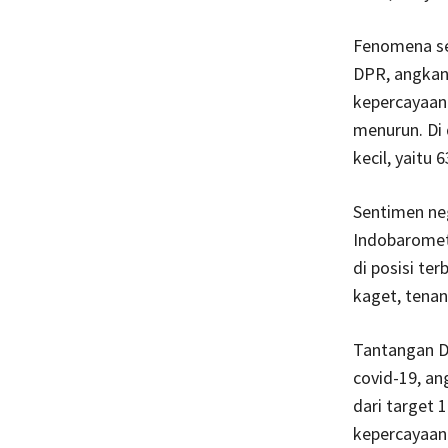
Fenomena ser
DPR, angkan
kepercayaan
menurun. Di 
kecil, yaitu 
Sentimen neg
Indobaromete
di posisi te
kaget, tena
Tantangan DP
covid-19, a
dari target 
kepercayaan