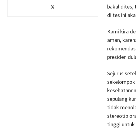
bakal dites,
di tes ini ak
Kami kira de
aman, karen
rekomendasi 
presiden dul
Sejurus sete
sekelompok 
kesehatannny
sepulang kun
tidak menola
stereotip o
tinggi untuk