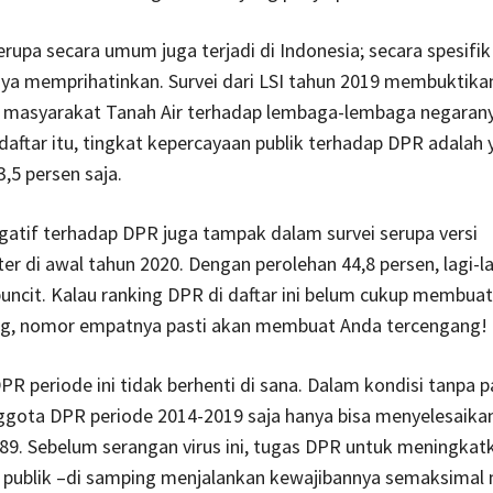
upa secara umum juga terjadi di Indonesia; secara spesifik
ya memprihatinkan. Survei dari LSI tahun 2019 membuktik
 masyarakat Tanah Air terhadap lembaga-lembaga negara
daftar itu, tingkat kepercayaan publik terhadap DPR adalah 
63,5 persen saja.
atif terhadap DPR juga tampak dalam survei serupa versi
r di awal tahun 2020. Dengan perolehan 44,8 persen, lagi-l
rbuncit. Kalau ranking DPR di daftar ini belum cukup membua
ng, nomor empatnya pasti akan membuat Anda tercengang!
R periode ini tidak berhenti di sana. Dalam kondisi tanpa 
nggota DPR periode 2014-2019 saja hanya bisa menyelesaik
189. Sebelum serangan virus ini, tugas DPR untuk meningkat
 publik –di samping menjalankan kewajibannya semaksimal