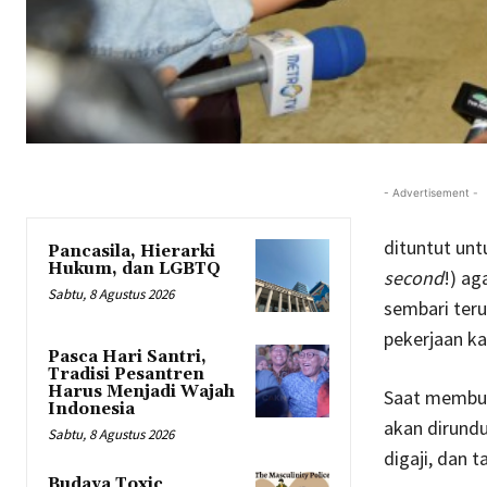
- Advertisement -
dituntut untu
Pancasila, Hierarki
Hukum, dan LGBTQ
second
!) ag
Sabtu, 8 Agustus 2026
sembari teru
pekerjaan ka
Pasca Hari Santri,
Tradisi Pesantren
Harus Menjadi Wajah
Saat membua
Indonesia
akan dirundu
Sabtu, 8 Agustus 2026
digaji, dan 
Budaya Toxic