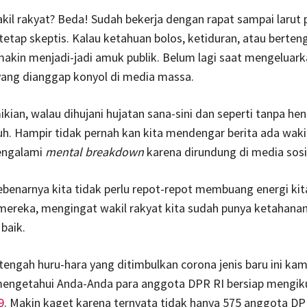
akil rakyat? Beda! Sudah bekerja dengan rapat sampai larut 
etap skeptis. Kalau ketahuan bolos, ketiduran, atau berten
makin menjadi-jadi amuk publik. Belum lagi saat mengeluar
yang dianggap konyol di media massa.
kian, walau dihujani hujatan sana-sini dan seperti tanpa hen
h. Hampir tidak pernah kan kita mendengar berita ada waki
engalami
mental breakdown
karena dirundung di media sosi
 sebenarnya kita tidak perlu repot-repot membuang energi kit
ereka, mengingat wakil rakyat kita sudah punya ketahanan 
baik.
tengah huru-hara yang ditimbulkan corona jenis baru ini kam
mengetahui Anda-Anda para anggota DPR RI bersiap mengiku
9
. Makin kaget karena ternyata tidak hanya 575 anggota D