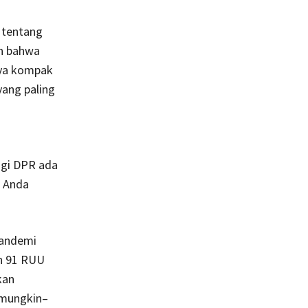
 tentang
an bahwa
nya kompak
yang paling
agi DPR ada
t Anda
pandemi
an 91 RUU
kan
 mungkin–