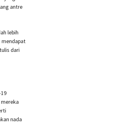
yang antre
ah lebih
us mendapat
lis dari
-19
, mereka
rti
akan nada