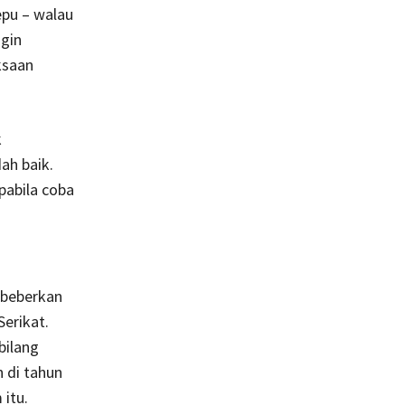
pu – walau
gin
ksaan
k
h baik.
pabila coba
beberkan
erikat.
bilang
 di tahun
itu.