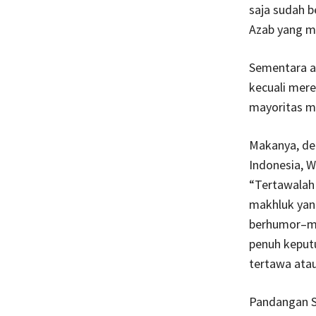
saja sudah b
Azab yang mu
Sementara a
kecuali mere
mayoritas ma
Makanya, de
Indonesia, W
“Tertawalah 
makhluk yang
berhumor–me
penuh keputu
tertawa ata
Pandangan S