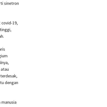
ti sinetron
 covid-19,
inggi,
ah.
ris
agium
lnya,
 atau
terdesak,
 itu dengan
n manusia