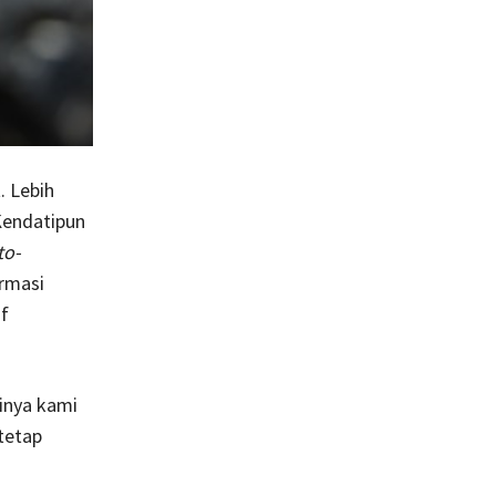
. Lebih
 Kendatipun
to-
ormasi
f
inya kami
tetap