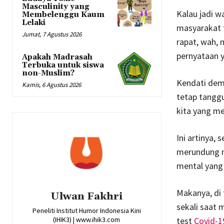
Masculinity yang
Kalau jadi w
Membelenggu Kaum
Lelaki
masyarakat t
Jumat, 7 Agustus 2026
rapat, wah, 
pernyataan 
Apakah Madrasah
Terbuka untuk siswa
non-Muslim?
Kendati demi
Kamis, 6 Agustus 2026
tetap tanggu
kita yang m
Ini artinya,
merundung m
mental yang 
Makanya, di 
Ulwan Fakhri
sekali saat 
Peneliti Institut Humor Indonesia Kini
test
Covid-1
(IHIK3) | www.ihik3.com