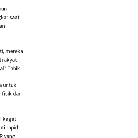
pun
gkar saat
kan
ti, mereka
l rakyat
al? Tabik!
a untuk
fisik dan
i kaget
ti rapid
PR yang