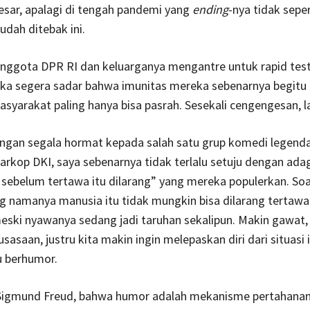
esar, apalagi di tengah pandemi yang
ending
-nya tidak seper
dah ditebak ini.
nggota DPR RI dan keluarganya mengantre untuk rapid test
ka segera sadar bahwa imunitas mereka sebenarnya begitu t
syarakat paling hanya bisa pasrah. Sesekali cengengesan, l
ngan segala hormat kepada salah satu grup komedi legenda
arkop DKI, saya sebenarnya tidak terlalu setuju dengan ad
sebelum tertawa itu dilarang” yang mereka populerkan. Soa
 namanya manusia itu tidak mungkin bisa dilarang tertawa
ski nyawanya sedang jadi taruhan sekalipun. Makin gawat, 
sasaan, justru kita makin ingin melepaskan diri dari situasi
u berhumor.
igmund Freud, bahwa humor adalah mekanisme pertahana