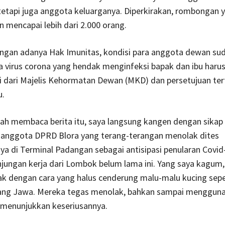
 tetapi juga anggota keluarganya. Diperkirakan, rombongan 
an mencapai lebih dari 2.000 orang.
ngan adanya Hak Imunitas, kondisi para anggota dewan sud
a virus corona yang hendak menginfeksi bapak dan ibu har
dari Majelis Kehormatan Dewan (MKD) dan persetujuan tertu
u.
lah membaca berita itu, saya langsung kangen dengan sikap
anggota DPRD Blora yang terang-terangan menolak dites
a di Terminal Padangan sebagai antisipasi penularan Covid
jungan kerja dari Lombok belum lama ini. Yang saya kagum
k dengan cara yang halus cenderung malu-malu kucing sepe
rang Jawa. Mereka tegas menolak, bahkan sampai menggun
 menunjukkan keseriusannya.