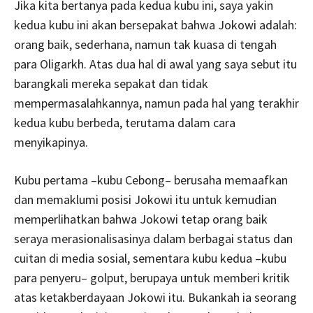
Jika kita bertanya pada kedua kubu ini, saya yakin
kedua kubu ini akan bersepakat bahwa Jokowi adalah:
orang baik, sederhana, namun tak kuasa di tengah
para Oligarkh. Atas dua hal di awal yang saya sebut itu
barangkali mereka sepakat dan tidak
mempermasalahkannya, namun pada hal yang terakhir
kedua kubu berbeda, terutama dalam cara
menyikapinya.
Kubu pertama –kubu Cebong– berusaha memaafkan
dan memaklumi posisi Jokowi itu untuk kemudian
memperlihatkan bahwa Jokowi tetap orang baik
seraya merasionalisasinya dalam berbagai status dan
cuitan di media sosial, sementara kubu kedua –kubu
para penyeru– golput, berupaya untuk memberi kritik
atas ketakberdayaan Jokowi itu. Bukankah ia seorang