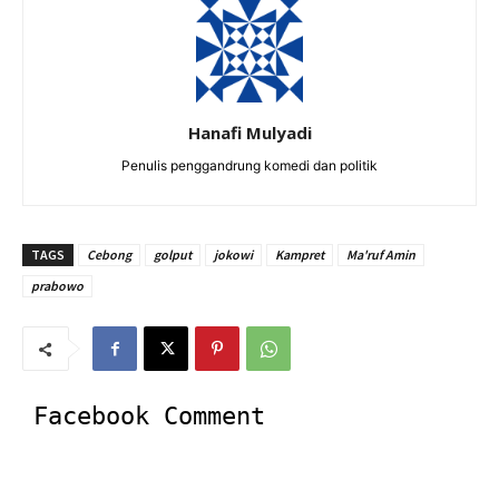
Hanafi Mulyadi
Penulis penggandrung komedi dan politik
TAGS
Cebong
golput
jokowi
Kampret
Ma'ruf Amin
prabowo
Facebook Comment