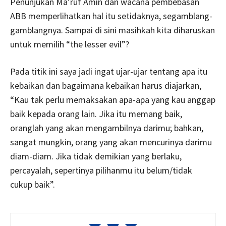
Penunjukan Ma’ruf Amin dan wacana pembebasan
ABB memperlihatkan hal itu setidaknya, segamblang-
gamblangnya. Sampai di sini masihkah kita diharuskan
untuk memilih “the lesser evil”?
Pada titik ini saya jadi ingat ujar-ujar tentang apa itu
kebaikan dan bagaimana kebaikan harus diajarkan,
“Kau tak perlu memaksakan apa-apa yang kau anggap
baik kepada orang lain. Jika itu memang baik,
oranglah yang akan mengambilnya darimu; bahkan,
sangat mungkin, orang yang akan mencurinya darimu
diam-diam. Jika tidak demikian yang berlaku,
percayalah, sepertinya pilihanmu itu belum/tidak
cukup baik”.