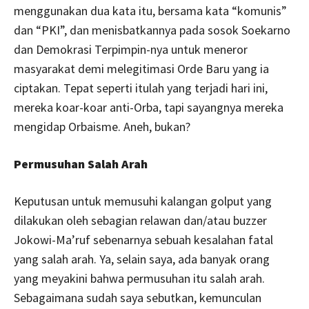
menggunakan dua kata itu, bersama kata “komunis”
dan “PKI”, dan menisbatkannya pada sosok Soekarno
dan Demokrasi Terpimpin-nya untuk meneror
masyarakat demi melegitimasi Orde Baru yang ia
ciptakan. Tepat seperti itulah yang terjadi hari ini,
mereka koar-koar anti-Orba, tapi sayangnya mereka
mengidap Orbaisme. Aneh, bukan?
Permusuhan Salah Arah
Keputusan untuk memusuhi kalangan golput yang
dilakukan oleh sebagian relawan dan/atau buzzer
Jokowi-Ma’ruf sebenarnya sebuah kesalahan fatal
yang salah arah. Ya, selain saya, ada banyak orang
yang meyakini bahwa permusuhan itu salah arah.
Sebagaimana sudah saya sebutkan, kemunculan