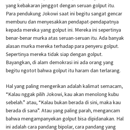
yang kebakaran jenggot dengan seruan golput itu.
Para pendukung Jokowi saat ini begitu sangat gencar
memburu dan menyesakkan pendapat-pendapatnya
kepada mereka yang golput ini. Mereka ini sepertinya
benar-benar murka atas seruan-seruan itu. Ada banyak
alasan murka mereka terhadap para penyeru golput.
Sepertinya mereka tidak siap dengan golput.
Bayangkan, di alam demokrasi ini ada orang yang
begitu ngotot bahwa golput itu haram dan terlarang.
Hal yang paling mengerikan adalah kalimat semacam,
“Kalau nggak pilih Jokowi, kau akan menolong kubu
sebelah.” atau, “Kalau bukan berada di sini, maka kau
berada di sana”. Atau yang paling parah, mengancam
bahwa mengampanyekan golput bisa dipidanakan. Hal
ini adalah cara pandang bipolar, cara pandang yang