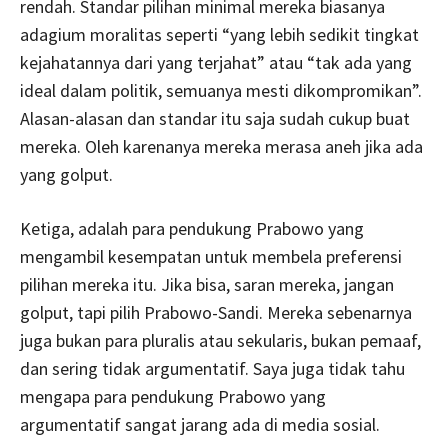
rendah. Standar pilihan minimal mereka biasanya
adagium moralitas seperti “yang lebih sedikit tingkat
kejahatannya dari yang terjahat” atau “tak ada yang
ideal dalam politik, semuanya mesti dikompromikan”.
Alasan-alasan dan standar itu saja sudah cukup buat
mereka. Oleh karenanya mereka merasa aneh jika ada
yang golput.
Ketiga, adalah para pendukung Prabowo yang
mengambil kesempatan untuk membela preferensi
pilihan mereka itu. Jika bisa, saran mereka, jangan
golput, tapi pilih Prabowo-Sandi. Mereka sebenarnya
juga bukan para pluralis atau sekularis, bukan pemaaf,
dan sering tidak argumentatif. Saya juga tidak tahu
mengapa para pendukung Prabowo yang
argumentatif sangat jarang ada di media sosial.